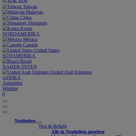
日本
Taiwan
Malaysia
China
Singapore
Korea
NORDAMERIKA
México
Canada
United States
SÜDAMERIKA
Brazil
NAHER OSTEN
United Arab Emirates
AFRIKA
Anmelden
Wishlist
0
Neuheiten
Neu & Beliebt
Alle in Neuheiten ansehen