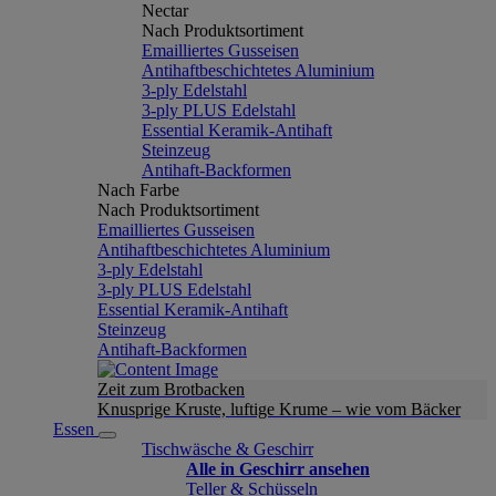
Nectar
Nach Produktsortiment
Emailliertes Gusseisen
Antihaftbeschichtetes Aluminium
3-ply Edelstahl
3-ply PLUS Edelstahl
Essential Keramik-Antihaft
Steinzeug
Antihaft-Backformen
Nach Farbe
Nach Produktsortiment
Emailliertes Gusseisen
Antihaftbeschichtetes Aluminium
3-ply Edelstahl
3-ply PLUS Edelstahl
Essential Keramik-Antihaft
Steinzeug
Antihaft-Backformen
Zeit zum Brotbacken
Knusprige Kruste, luftige Krume – wie vom Bäcker
Essen
Tischwäsche & Geschirr
Alle in Geschirr ansehen
Teller & Schüsseln