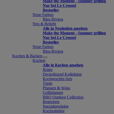
Make the Moment - Summer grilling
Nur bei Le Creuset
Bestseller
Neue Farben
Bleu Riviera
Neu & Beliebt
Alle in Neuheiten ansehen
Make the Moment - Summer grilling
Nur bei Le Creuset
Bestseller
Neue Farben
Bleu Riviera
Kochen & Backen
Kochen
Alle in Kochen ansehen
Bräter
Deckelknopf Kollektion
Kochgeschirr-Sets
Töpfe
Pfannen & Woks
Grillpfannen
BBQ Outdoor Collection
Bratreinen
Spezialprodukte
Kochzubehör