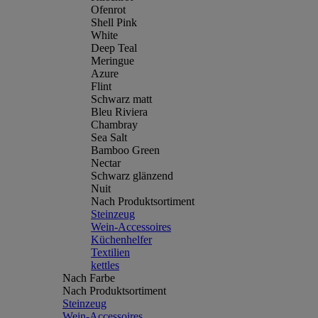
Ofenrot
Shell Pink
White
Deep Teal
Meringue
Azure
Flint
Schwarz matt
Bleu Riviera
Chambray
Sea Salt
Bamboo Green
Nectar
Schwarz glänzend
Nuit
Nach Produktsortiment
Steinzeug
Wein-Accessoires
Küchenhelfer
Textilien
kettles
Nach Farbe
Nach Produktsortiment
Steinzeug
Wein-Accessoires