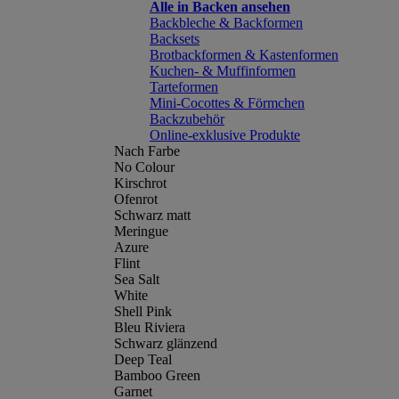
Alle in Backen ansehen
Backbleche & Backformen
Backsets
Brotbackformen & Kastenformen
Kuchen- & Muffinformen
Tarteformen
Mini-Cocottes & Förmchen
Backzubehör
Online-exklusive Produkte
Nach Farbe
No Colour
Kirschrot
Ofenrot
Schwarz matt
Meringue
Azure
Flint
Sea Salt
White
Shell Pink
Bleu Riviera
Schwarz glänzend
Deep Teal
Bamboo Green
Garnet