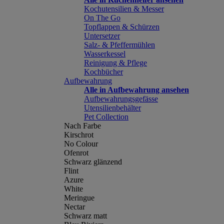
Kochutensilien & Messer
On The Go
Topflappen & Schürzen
Untersetzer
Salz- & Pfeffermühlen
Wasserkessel
Reinigung & Pflege
Kochbücher
Aufbewahrung
Alle in Aufbewahrung ansehen
Aufbewahrungsgefässe
Utensilienbehälter
Pet Collection
Nach Farbe
Kirschrot
No Colour
Ofenrot
Schwarz glänzend
Flint
Azure
White
Meringue
Nectar
Schwarz matt