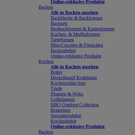
Online-exklusive Produkte
Backen
Alle in Backen ansehen
Backbleche & Backformen
Backsets
Brotbackformen & Kastenformen
Kuchen- & Muffinformen
Tarteformen
Mini-Cocottes & Förmchen
Backzubehör
Online-exklusive Produkte
Kochen
Alle in Kochen ansehen
Bräter
Deckelknopf Kollektion
Kochgeschirr-Sets
Töpfe
Pfannen & Woks
Grillpfannen
BBQ Outdoor Collection
Bratreinen
Spezialprodukte
Kochzubehör
Online-exklusive Produkte
Backen