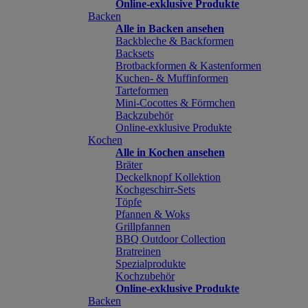
Online-exklusive Produkte
Backen
Alle in Backen ansehen
Backbleche & Backformen
Backsets
Brotbackformen & Kastenformen
Kuchen- & Muffinformen
Tarteformen
Mini-Cocottes & Förmchen
Backzubehör
Online-exklusive Produkte
Kochen
Alle in Kochen ansehen
Bräter
Deckelknopf Kollektion
Kochgeschirr-Sets
Töpfe
Pfannen & Woks
Grillpfannen
BBQ Outdoor Collection
Bratreinen
Spezialprodukte
Kochzubehör
Online-exklusive Produkte
Backen