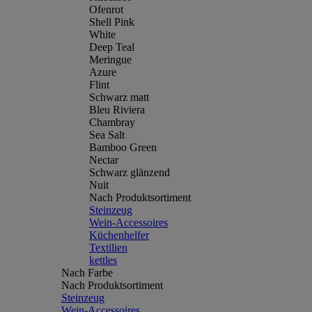
Ofenrot
Shell Pink
White
Deep Teal
Meringue
Azure
Flint
Schwarz matt
Bleu Riviera
Chambray
Sea Salt
Bamboo Green
Nectar
Schwarz glänzend
Nuit
Nach Produktsortiment
Steinzeug
Wein-Accessoires
Küchenhelfer
Textilien
kettles
Nach Farbe
Nach Produktsortiment
Steinzeug
Wein-Accessoires