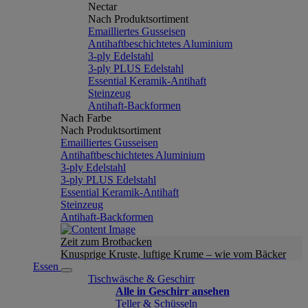
Nectar
Nach Produktsortiment
Emailliertes Gusseisen
Antihaftbeschichtetes Aluminium
3-ply Edelstahl
3-ply PLUS Edelstahl
Essential Keramik-Antihaft
Steinzeug
Antihaft-Backformen
Nach Farbe
Nach Produktsortiment
Emailliertes Gusseisen
Antihaftbeschichtetes Aluminium
3-ply Edelstahl
3-ply PLUS Edelstahl
Essential Keramik-Antihaft
Steinzeug
Antihaft-Backformen
Zeit zum Brotbacken
Knusprige Kruste, luftige Krume – wie vom Bäcker
Essen
Tischwäsche & Geschirr
Alle in Geschirr ansehen
Teller & Schüsseln