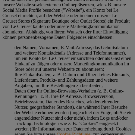
unsere Website sowie externen Onlinepräsenzen, wie z.B. unsere
Social Media Profile besuchen ("
Website
"), ein Konto bei Le
Creuset einrichten, auf der Website oder in einem unserer Le
Creuset Stores (Signature Boutique oder Outlet Stores) ein Produkt
von Le Creuset kaufen oder unsere Marketingkommunikation
abonnieren. Abhängig von Ihrem Wunsch oder Ihrer Einwilligung
können personenbezogene Daten Folgendes einschliessen:
den Namen, Vornamen, E-Mail-Adresse, das Geburtsdatum
und weitere Kontaktdetails (Adresse und Telefonnummer),
um ein Konto bei Le Creuset einzurichten oder als Gast einen
Einkauf zu tätigen oder unsere Marketingkommunikation im
Store oder auf unserer Webseite zu abonnieren;
Ihre Einkaufsdaten, z. B. Datum und Uhrzeit eines Einkaufs,
Lieferdatum, Produkt- und Zahlungsdaten und weitere
Angaben, um Ihre Bestellungen zu bearbeiten;
Daten über Ihr Online-Browsing-Verhalten (z. B. Online-
Kennungen - z. B. Ihre IP-Adresse, Browserversion,
Betriebssystem, Dauer des Besuches, wiederkehrender
Nutzer, geografischer Standort), die während Ihrer Besuche
der Website erhoben werden (ungeachtet der Frage, ob Sie ein
angemeldeter Nutzer sind oder nicht), indem Logs und/oder
Tracking-Technologien wie z. B. "Cookies" eingesetzt
werden (für Informationen zur Datenerhebung durch Cookies
sehen Sie bitte unsere
Cookie-Richtlinie
, zur Verbesserung