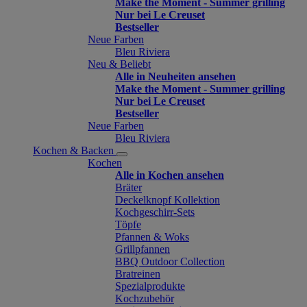
Make the Moment - Summer grilling
Nur bei Le Creuset
Bestseller
Neue Farben
Bleu Riviera
Neu & Beliebt
Alle in Neuheiten ansehen
Make the Moment - Summer grilling
Nur bei Le Creuset
Bestseller
Neue Farben
Bleu Riviera
Kochen & Backen
Kochen
Alle in Kochen ansehen
Bräter
Deckelknopf Kollektion
Kochgeschirr-Sets
Töpfe
Pfannen & Woks
Grillpfannen
BBQ Outdoor Collection
Bratreinen
Spezialprodukte
Kochzubehör