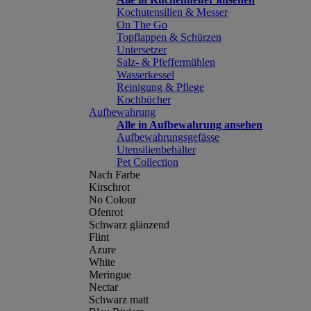
Kochutensilien & Messer
On The Go
Topflappen & Schürzen
Untersetzer
Salz- & Pfeffermühlen
Wasserkessel
Reinigung & Pflege
Kochbücher
Aufbewahrung
Alle in Aufbewahrung ansehen
Aufbewahrungsgefässe
Utensilienbehälter
Pet Collection
Nach Farbe
Kirschrot
No Colour
Ofenrot
Schwarz glänzend
Flint
Azure
White
Meringue
Nectar
Schwarz matt