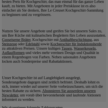
besten Preis für Kochgeschirr, das man einmal für das ganze Leben
kauft, zu bieten. Mit Angeboten in jeder Preisklasse ist es also
einfacher als Sie denken, Ihre Le Creuset Kochgeschirr-Sammlung
zu beginnen und zu vergrössern.
Nutzen Sie unsere Angebote und greifen Sie bei unseren Sales zu,
um Ihre Küche mit kulinarischen Begleitern fürs Leben auszustatten.
Gusseiserne Bräter
, Kochgeschirr mit
Antihaftbeschichtung
, aus
Steinzeug
oder
Edelstahl
sowie
Kochgeschirr für Induktionsherde
zu attraktiven Preisen. Unsere kultigen
Tassen
,
Wasserkesseln
,
Auflaufformen
und vieles mehr vereinen Design und Qualität in
einem Regenbogen von Farben. Neben saisonalen Angeboten
locken auch Sonderpreise und Rabattaktionen.
Unser Kochgeschirr ist auf Langlebigkeit ausgelegt,
Sonderangebote dagegen sind zeitlich befristet. Deshalb lohnt es
sich, immer wieder auf unserer Seite vorbeizuschauen, um sich die
besten Rabatte zu sichern.
Abonnieren Sie ausserdem unseren
Newsletter
, um vorab über bevorstehende und laufende Aktionen
informiert zu werden.
Wir akzeptieren folgende Zahlungsarten