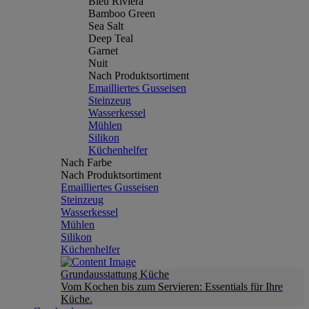
Bleu Riviera
Bamboo Green
Sea Salt
Deep Teal
Garnet
Nuit
Nach Produktsortiment
Emailliertes Gusseisen
Steinzeug
Wasserkessel
Mühlen
Silikon
Küchenhelfer
Nach Farbe
Nach Produktsortiment
Emailliertes Gusseisen
Steinzeug
Wasserkessel
Mühlen
Silikon
Küchenhelfer
Grundausstattung Küche
Vom Kochen bis zum Servieren: Essentials für Ihre
Küche.