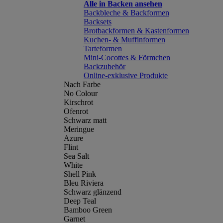
Alle in Backen ansehen
Backbleche & Backformen
Backsets
Brotbackformen & Kastenformen
Kuchen- & Muffinformen
Tarteformen
Mini-Cocottes & Förmchen
Backzubehör
Online-exklusive Produkte
Nach Farbe
No Colour
Kirschrot
Ofenrot
Schwarz matt
Meringue
Azure
Flint
Sea Salt
White
Shell Pink
Bleu Riviera
Schwarz glänzend
Deep Teal
Bamboo Green
Garnet