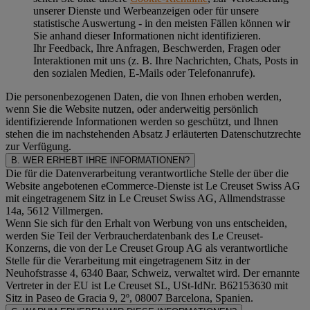
unserer Dienste und Werbeanzeigen oder für unsere
statistische Auswertung - in den meisten Fällen können wir
Sie anhand dieser Informationen nicht identifizieren.
Ihr Feedback, Ihre Anfragen, Beschwerden, Fragen oder
Interaktionen mit uns (z. B. Ihre Nachrichten, Chats, Posts in
den sozialen Medien, E-Mails oder Telefonanrufe).
Die personenbezogenen Daten, die von Ihnen erhoben werden,
wenn Sie die Website nutzen, oder anderweitig persönlich
identifizierende Informationen werden so geschützt, und Ihnen
stehen die im nachstehenden
Absatz J
erläuterten Datenschutzrechte
zur Verfügung.
B. WER ERHEBT IHRE INFORMATIONEN?
Die für die Datenverarbeitung verantwortliche Stelle der über die
Website angebotenen eCommerce-Dienste ist Le Creuset Swiss AG
mit eingetragenem Sitz in Le Creuset Swiss AG, Allmendstrasse
14a, 5612 Villmergen.
Wenn Sie sich für den Erhalt von Werbung von uns entscheiden,
werden Sie Teil der Verbraucherdatenbank des Le Creuset-
Konzerns, die von der Le Creuset Group AG als verantwortliche
Stelle für die Verarbeitung mit eingetragenem Sitz in der
Neuhofstrasse 4, 6340 Baar, Schweiz, verwaltet wird. Der ernannte
Vertreter in der EU ist Le Creuset SL, USt-IdNr. B62153630 mit
Sitz in Paseo de Gracia 9, 2º, 08007 Barcelona, Spanien.