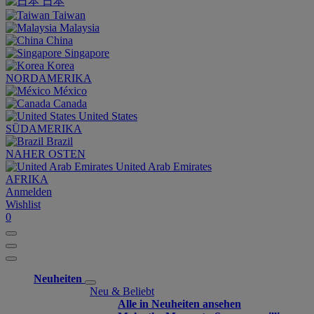
日本
Taiwan
Malaysia
China
Singapore
Korea
NORDAMERIKA
México
Canada
United States
SÜDAMERIKA
Brazil
NAHER OSTEN
United Arab Emirates
AFRIKA
Anmelden
Wishlist
0
Neuheiten
Neu & Beliebt
Alle in Neuheiten ansehen