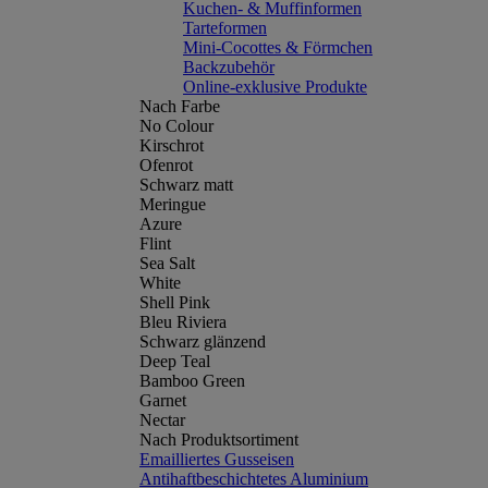
Kuchen- & Muffinformen
Tarteformen
Mini-Cocottes & Förmchen
Backzubehör
Online-exklusive Produkte
Nach Farbe
No Colour
Kirschrot
Ofenrot
Schwarz matt
Meringue
Azure
Flint
Sea Salt
White
Shell Pink
Bleu Riviera
Schwarz glänzend
Deep Teal
Bamboo Green
Garnet
Nectar
Nach Produktsortiment
Emailliertes Gusseisen
Antihaftbeschichtetes Aluminium