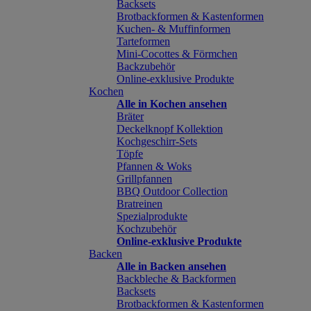
Backsets
Brotbackformen & Kastenformen
Kuchen- & Muffinformen
Tarteformen
Mini-Cocottes & Förmchen
Backzubehör
Online-exklusive Produkte
Kochen
Alle in Kochen ansehen
Bräter
Deckelknopf Kollektion
Kochgeschirr-Sets
Töpfe
Pfannen & Woks
Grillpfannen
BBQ Outdoor Collection
Bratreinen
Spezialprodukte
Kochzubehör
Online-exklusive Produkte
Backen
Alle in Backen ansehen
Backbleche & Backformen
Backsets
Brotbackformen & Kastenformen