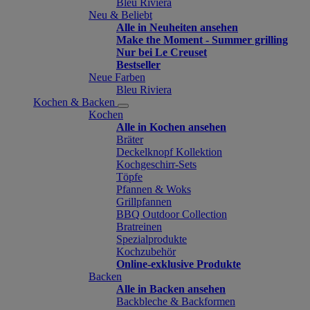
Bleu Riviera
Neu & Beliebt
Alle in Neuheiten ansehen
Make the Moment - Summer grilling
Nur bei Le Creuset
Bestseller
Neue Farben
Bleu Riviera
Kochen & Backen
Kochen
Alle in Kochen ansehen
Bräter
Deckelknopf Kollektion
Kochgeschirr-Sets
Töpfe
Pfannen & Woks
Grillpfannen
BBQ Outdoor Collection
Bratreinen
Spezialprodukte
Kochzubehör
Online-exklusive Produkte
Backen
Alle in Backen ansehen
Backbleche & Backformen