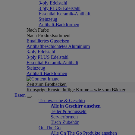
3-ply Edelstahl
3-ply PLUS Edelstahl
Essential Keramik-Antihaft
Steinzeug
Antihaft-Backformen
Nach Farbe
Nach Produktsortiment
Emailliertes Gusseisen
Antihaftbeschichtetes Aluminium
3-ply Edelstahl
3-ply PLUS Edelstahl
Essential Keramik-Antihaft
Steinzeug
Antihaft-Backformen
Zeit zum Brotbacken
Knusprige Kruste, luftige Krume – wie vom Bäcker
Essen
Tischwäsche & Geschirr
Alle in Geschirr ansehen
Teller & Schüsseln
Servierformen
Tisch-Zubehör
On The Go
Alle On The Go Produkte ansehen