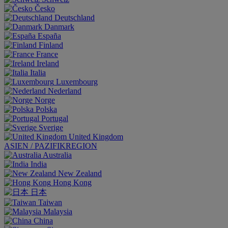
Česko
Deutschland
Danmark
España
Finland
France
Ireland
Italia
Luxembourg
Nederland
Norge
Polska
Portugal
Sverige
United Kingdom
ASIEN / PAZIFIKREGION
Australia
India
New Zealand
Hong Kong
日本
Taiwan
Malaysia
China