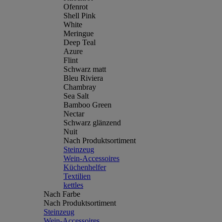
Ofenrot
Shell Pink
White
Meringue
Deep Teal
Azure
Flint
Schwarz matt
Bleu Riviera
Chambray
Sea Salt
Bamboo Green
Nectar
Schwarz glänzend
Nuit
Nach Produktsortiment
Steinzeug
Wein-Accessoires
Küchenhelfer
Textilien
kettles
Nach Farbe
Nach Produktsortiment
Steinzeug
Wein-Accessoires