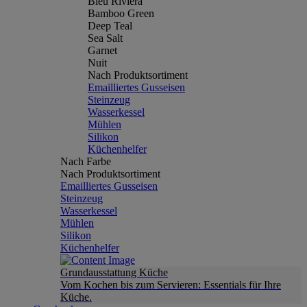
Bleu Riviera
Bamboo Green
Deep Teal
Sea Salt
Garnet
Nuit
Nach Produktsortiment
Emailliertes Gusseisen
Steinzeug
Wasserkessel
Mühlen
Silikon
Küchenhelfer
Nach Farbe
Nach Produktsortiment
Emailliertes Gusseisen
Steinzeug
Wasserkessel
Mühlen
Silikon
Küchenhelfer
Grundausstattung Küche
Vom Kochen bis zum Servieren: Essentials für Ihre
Küche.