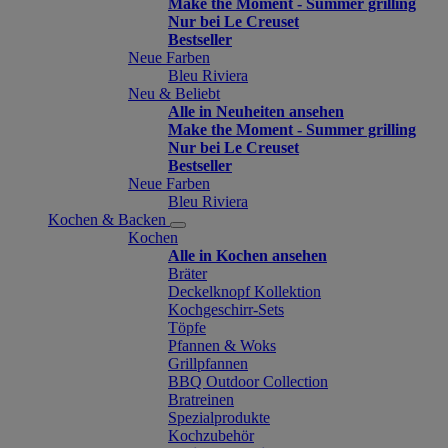
Make the Moment - Summer grilling
Nur bei Le Creuset
Bestseller
Neue Farben
Bleu Riviera
Neu & Beliebt
Alle in Neuheiten ansehen
Make the Moment - Summer grilling
Nur bei Le Creuset
Bestseller
Neue Farben
Bleu Riviera
Kochen & Backen
Kochen
Alle in Kochen ansehen
Bräter
Deckelknopf Kollektion
Kochgeschirr-Sets
Töpfe
Pfannen & Woks
Grillpfannen
BBQ Outdoor Collection
Bratreinen
Spezialprodukte
Kochzubehör