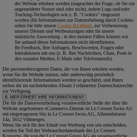
der Website erhoben werden (ungeachtet der Frage, ob Sie ein
angemeldeter Nutzer sind oder nicht), indem Logs und/oder
Tracking-Technologien wie z. B. "Cookies" eingesetzt
werden (für Informationen zur Datenerhebung durch Cookies
sehen Sie bitte unsere
Cookie-Richtlinie
, zur Verbesserung
unserer Dienste und Werbeanzeigen oder für unsere
statistische Auswertung - in den meisten Fällen können wir
Sie anhand dieser Informationen nicht identifizieren.
Ihr Feedback, Ihre Anfragen, Beschwerden, Fragen oder
Interaktionen mit uns (z. B. Ihre Nachrichten, Chats, Posts in
den sozialen Medien, E-Mails oder Telefonanrufe).
Die personenbezogenen Daten, die von Ihnen erhoben werden,
wenn Sie die Website nutzen, oder anderweitig persönlich
identifizierende Informationen werden so geschützt, und Ihnen
stehen die im nachstehenden
Absatz J
erläuterten Datenschutzrechte
zur Verfügung.
B. WER ERHEBT IHRE INFORMATIONEN?
Die für die Datenverarbeitung verantwortliche Stelle der über die
Website angebotenen eCommerce-Dienste ist Le Creuset Swiss AG
mit eingetragenem Sitz in Le Creuset Swiss AG, Allmendstrasse
14a, 5612 Villmergen.
Wenn Sie sich für den Erhalt von Werbung von uns entscheiden,
werden Sie Teil der Verbraucherdatenbank des Le Creuset-
Konzerns, die von der Le Creuset Group AG als verantwortliche