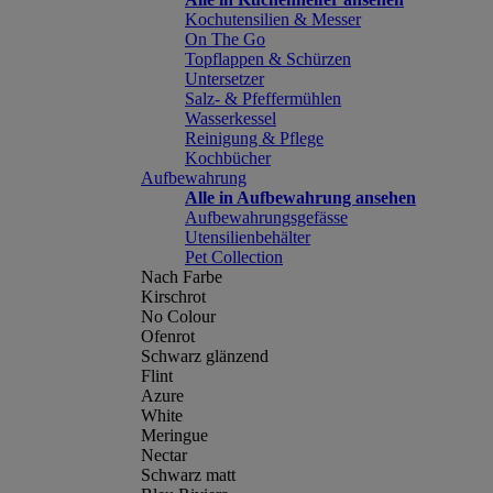
Kochutensilien & Messer
On The Go
Topflappen & Schürzen
Untersetzer
Salz- & Pfeffermühlen
Wasserkessel
Reinigung & Pflege
Kochbücher
Aufbewahrung
Alle in Aufbewahrung ansehen
Aufbewahrungsgefässe
Utensilienbehälter
Pet Collection
Nach Farbe
Kirschrot
No Colour
Ofenrot
Schwarz glänzend
Flint
Azure
White
Meringue
Nectar
Schwarz matt