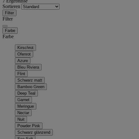
7 Ergebnisse
Sortieren
Filter
Filter
Farbe
Farbe
Kirschrot
Ofenrot
Azure
Bleu Riviera
Flint
Schwarz matt
Bamboo Green
Deep Teal
Garnet
Meringue
Nectar
Nuit
Powder Pink
Schwarz glänzend
Sea Salt