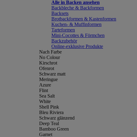
Alle in Backen ansehen
Backbleche & Backformen
Backsets
Brotbackformen & Kastenformen
Kuchen- & Muffinformen
Tarteformen
Mini-Cocottes & Förmchen
Backzubehör
Online-exklusive Produkte
Nach Farbe
No Colour
Kirschrot
Ofenrot
Schwarz matt
Meringue
Azure
Flint
Sea Salt
White
Shell Pink
Bleu Riviera
Schwarz glänzend
Deep Teal
Bamboo Green
Garnet