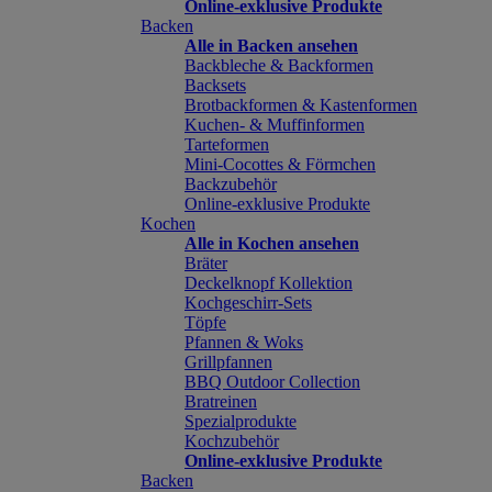
Online-exklusive Produkte
Backen
Alle in Backen ansehen
Backbleche & Backformen
Backsets
Brotbackformen & Kastenformen
Kuchen- & Muffinformen
Tarteformen
Mini-Cocottes & Förmchen
Backzubehör
Online-exklusive Produkte
Kochen
Alle in Kochen ansehen
Bräter
Deckelknopf Kollektion
Kochgeschirr-Sets
Töpfe
Pfannen & Woks
Grillpfannen
BBQ Outdoor Collection
Bratreinen
Spezialprodukte
Kochzubehör
Online-exklusive Produkte
Backen