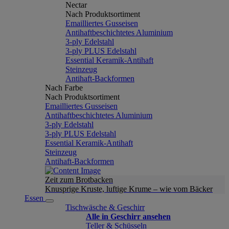
Nectar
Nach Produktsortiment
Emailliertes Gusseisen
Antihaftbeschichtetes Aluminium
3-ply Edelstahl
3-ply PLUS Edelstahl
Essential Keramik-Antihaft
Steinzeug
Antihaft-Backformen
Nach Farbe
Nach Produktsortiment
Emailliertes Gusseisen
Antihaftbeschichtetes Aluminium
3-ply Edelstahl
3-ply PLUS Edelstahl
Essential Keramik-Antihaft
Steinzeug
Antihaft-Backformen
Zeit zum Brotbacken
Knusprige Kruste, luftige Krume – wie vom Bäcker
Essen
Tischwäsche & Geschirr
Alle in Geschirr ansehen
Teller & Schüsseln