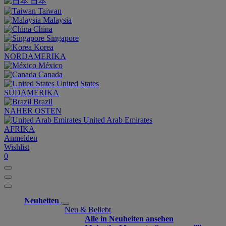
日本
Taiwan
Malaysia
China
Singapore
Korea
NORDAMERIKA
México
Canada
United States
SÜDAMERIKA
Brazil
NAHER OSTEN
United Arab Emirates
AFRIKA
Anmelden
Wishlist
0
Neuheiten
Neu & Beliebt
Alle in Neuheiten ansehen