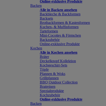
Online-exklusive Produkte
Backen
Alle in Backen ansehen
Backbleche & Backformen
Backsets
Brotbackformen & Kastenformen
Kuchen- & Muffinformen
Tarteformen
Mini-Cocottes & Förmchen
Backzubehör
Online-exklusive Produkte
Kochen
Alle in Kochen ansehen
Bräter
Deckelknopf Kollektion
Kochgeschirr-Sets
Töpfe
Pfannen & Woks
Grillpfannen
BBQ Outdoor Collection
Bratreinen
Spezialprodukte
Kochzubehör
Online-exklusive Produkte
Backen