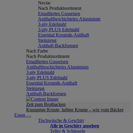
Nectar
Nach Produktsortiment
Emailliertes Gusseisen
Antihaftbeschichtetes Aluminium
3-ply Edelstahl
3-ply PLUS Edelstahl
Essential Keramik-Antihaft
Steinzeug
Antihaft-Backformen
Nach Farbe
Nach Produktsortiment
Emailliertes Gusseisen
Antihaftbeschichtetes Aluminium
3-ply Edelstahl
3-ply PLUS Edelstahl
Essential Keramik-Antihaft
Steinzeug
Antihaft-Backformen
Zeit zum Brotbacken
Knusprige Kruste, luftige Krume – wie vom Bäcker
Essen
Tischwäsche & Geschirr
Alle in Geschirr ansehen
Teller & Schüsseln