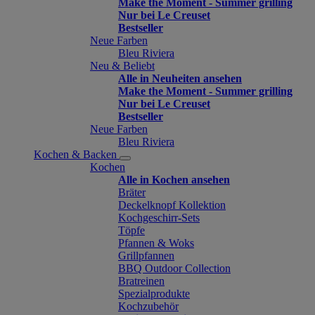
Make the Moment - Summer grilling
Nur bei Le Creuset
Bestseller
Neue Farben
Bleu Riviera
Neu & Beliebt
Alle in Neuheiten ansehen
Make the Moment - Summer grilling
Nur bei Le Creuset
Bestseller
Neue Farben
Bleu Riviera
Kochen & Backen
Kochen
Alle in Kochen ansehen
Bräter
Deckelknopf Kollektion
Kochgeschirr-Sets
Töpfe
Pfannen & Woks
Grillpfannen
BBQ Outdoor Collection
Bratreinen
Spezialprodukte
Kochzubehör