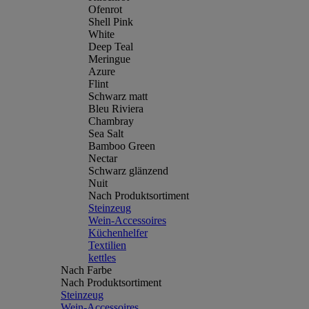
Ofenrot
Shell Pink
White
Deep Teal
Meringue
Azure
Flint
Schwarz matt
Bleu Riviera
Chambray
Sea Salt
Bamboo Green
Nectar
Schwarz glänzend
Nuit
Nach Produktsortiment
Steinzeug
Wein-Accessoires
Küchenhelfer
Textilien
kettles
Nach Farbe
Nach Produktsortiment
Steinzeug
Wein-Accessoires