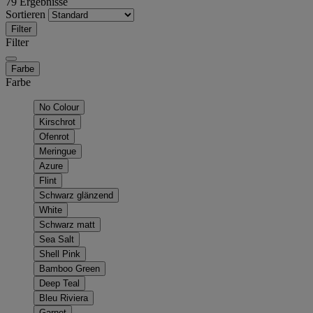
79 Ergebnisse
Sortieren
Filter
Filter
Farbe
Farbe
No Colour
Kirschrot
Ofenrot
Meringue
Azure
Flint
Schwarz glänzend
White
Schwarz matt
Sea Salt
Shell Pink
Bamboo Green
Deep Teal
Bleu Riviera
Garnet