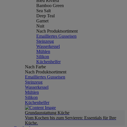
Bleu Riviera
Bamboo Green
Sea Salt
Deep Teal
Garnet
Nuit
Nach Produktsortiment
Emailliertes Gusseisen
Steinzeug
Wasserkessel
Mühlen
Silikon
Küchenhelfer
Nach Farbe
Nach Produktsortiment
Emailliertes Gusseisen
Steinzeug
Wasserkessel
Mühlen
Silikon
Küchenhelfer
Grundausstattung Küche
Vom Kochen bis zum Servieren: Essentials für Ihre
Küche.