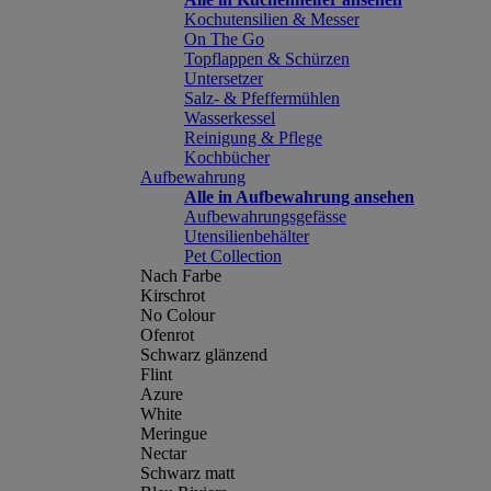
Kochutensilien & Messer
On The Go
Topflappen & Schürzen
Untersetzer
Salz- & Pfeffermühlen
Wasserkessel
Reinigung & Pflege
Kochbücher
Aufbewahrung
Alle in Aufbewahrung ansehen
Aufbewahrungsgefässe
Utensilienbehälter
Pet Collection
Nach Farbe
Kirschrot
No Colour
Ofenrot
Schwarz glänzend
Flint
Azure
White
Meringue
Nectar
Schwarz matt