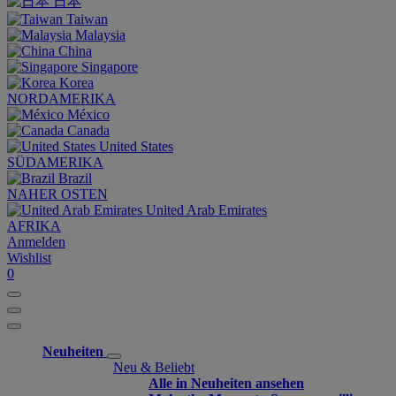
日本
Taiwan
Malaysia
China
Singapore
Korea
NORDAMERIKA
México
Canada
United States
SÜDAMERIKA
Brazil
NAHER OSTEN
United Arab Emirates
AFRIKA
Anmelden
Wishlist
0
Neuheiten
Neu & Beliebt
Alle in Neuheiten ansehen