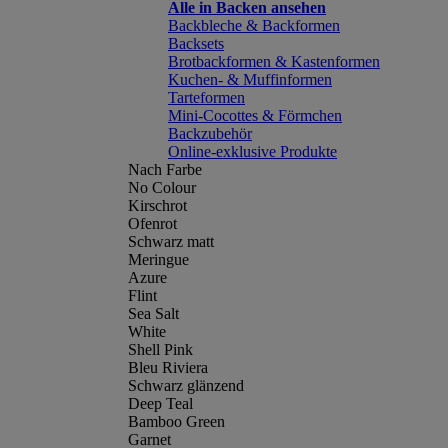
Alle in Backen ansehen
Backbleche & Backformen
Backsets
Brotbackformen & Kastenformen
Kuchen- & Muffinformen
Tarteformen
Mini-Cocottes & Förmchen
Backzubehör
Online-exklusive Produkte
Nach Farbe
No Colour
Kirschrot
Ofenrot
Schwarz matt
Meringue
Azure
Flint
Sea Salt
White
Shell Pink
Bleu Riviera
Schwarz glänzend
Deep Teal
Bamboo Green
Garnet