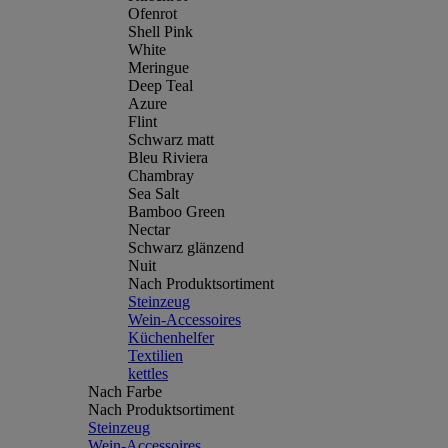
Ofenrot
Shell Pink
White
Meringue
Deep Teal
Azure
Flint
Schwarz matt
Bleu Riviera
Chambray
Sea Salt
Bamboo Green
Nectar
Schwarz glänzend
Nuit
Nach Produktsortiment
Steinzeug
Wein-Accessoires
Küchenhelfer
Textilien
kettles
Nach Farbe
Nach Produktsortiment
Steinzeug
Wein-Accessoires