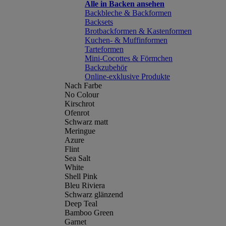
Alle in Backen ansehen
Backbleche & Backformen
Backsets
Brotbackformen & Kastenformen
Kuchen- & Muffinformen
Tarteformen
Mini-Cocottes & Förmchen
Backzubehör
Online-exklusive Produkte
Nach Farbe
No Colour
Kirschrot
Ofenrot
Schwarz matt
Meringue
Azure
Flint
Sea Salt
White
Shell Pink
Bleu Riviera
Schwarz glänzend
Deep Teal
Bamboo Green
Garnet