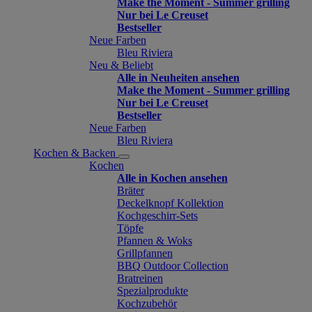
Make the Moment - Summer grilling
Nur bei Le Creuset
Bestseller
Neue Farben
Bleu Riviera
Neu & Beliebt
Alle in Neuheiten ansehen
Make the Moment - Summer grilling
Nur bei Le Creuset
Bestseller
Neue Farben
Bleu Riviera
Kochen & Backen
Kochen
Alle in Kochen ansehen
Bräter
Deckelknopf Kollektion
Kochgeschirr-Sets
Töpfe
Pfannen & Woks
Grillpfannen
BBQ Outdoor Collection
Bratreinen
Spezialprodukte
Kochzubehör