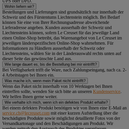
UPS oder DPD.
Wohin liefern wir?
Bestellungen und Lieferungen sind grundsätzlich nur innerhalb der
Schweiz und des Fürstentums Liechtenstein möglich. Bei Bedarf
können Sie eine von Ihrer Rechnungsadresse abweichende
Lieferadresse angeben. Kunden ausserhalb der Schweiz und
Liechtensteins können, sofern Le Creuset für das jeweilige Land
einen Online-Shop betreibt, das Warenangebot von Le Creuset im
jeweiligen länderspezifischen Online-Shop wahrnehmen. Für
Informationen zu Händlern ausserhalb der Schweiz oder
Liechtensteins, wählen Sie in der Länderauswahl rechts unten auf
dieser Seite das gewünschte Land aus.
Wie lange dauert es, bis die Bestellung bei mir eintrifft?
Bei Verfügbarkeit trifft die Ware, nach Zahlungseingang, nach ca. 2-
4 Arbeitstagen bei Ihnen ein.
Was mache ich, wenn mein Paket nicht eintrifft?
Wenn das Paket nicht innerhalb von 10 Werktagen bei Ihnen
eintreffen sollte, wenden Sie sich bitte an unseren
Kundenservice
.
Wir helfen Ihnen gerne weiter.
Wie verhalte ich mich, wenn ich ein defektes Produkt erhalte?
Bei einem defekten Produkt benötigen wir von Ihnen eine E-Mail an
service.ch@lecreuset.com
mit einer kurzen Aufstellung über die
beschädigten Produkte sowie möglichst detaillierte Fotos von der
Versandkartonage und den Beschädigungen am Produkt. Wir
werden zeitnah den Austausch des Produktes veranlassen.