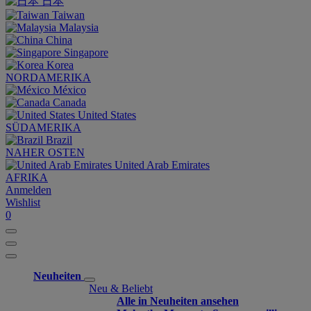
日本
Taiwan
Malaysia
China
Singapore
Korea
NORDAMERIKA
México
Canada
United States
SÜDAMERIKA
Brazil
NAHER OSTEN
United Arab Emirates
AFRIKA
Anmelden
Wishlist
0
Neuheiten
Neu & Beliebt
Alle in Neuheiten ansehen