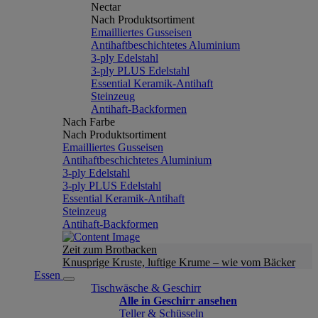
Nectar
Nach Produktsortiment
Emailliertes Gusseisen
Antihaftbeschichtetes Aluminium
3-ply Edelstahl
3-ply PLUS Edelstahl
Essential Keramik-Antihaft
Steinzeug
Antihaft-Backformen
Nach Farbe
Nach Produktsortiment
Emailliertes Gusseisen
Antihaftbeschichtetes Aluminium
3-ply Edelstahl
3-ply PLUS Edelstahl
Essential Keramik-Antihaft
Steinzeug
Antihaft-Backformen
Zeit zum Brotbacken
Knusprige Kruste, luftige Krume – wie vom Bäcker
Essen
Tischwäsche & Geschirr
Alle in Geschirr ansehen
Teller & Schüsseln