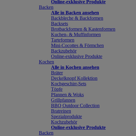
Online-exklusive Produkte
Backen
Alle in Backen ansehen
Backbleche & Backformen
Backsets
Brotbackformen & Kastenformen
Kuchen- & Muffinformen
Tarteformen
Mini-Cocottes & Förmchen
Backzubehör
Online-exklusive Produkte
Kochen
Alle in Kochen ansehen
Bräter
Deckelknopf Kollektion
Kochgeschirr-Sets
Töpfe
Pfannen & Woks
Grillpfannen
BBQ Outdoor Collection
Bratreinen
Spezialprodukte
Kochzubehör
Online-exklusive Produkte
Backen