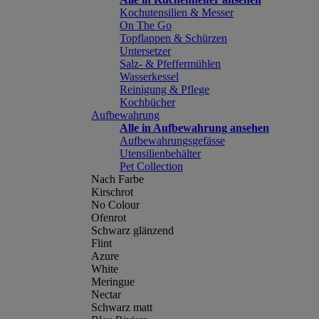
Kochutensilien & Messer
On The Go
Topflappen & Schürzen
Untersetzer
Salz- & Pfeffermühlen
Wasserkessel
Reinigung & Pflege
Kochbücher
Aufbewahrung
Alle in Aufbewahrung ansehen
Aufbewahrungsgefässe
Utensilienbehälter
Pet Collection
Nach Farbe
Kirschrot
No Colour
Ofenrot
Schwarz glänzend
Flint
Azure
White
Meringue
Nectar
Schwarz matt