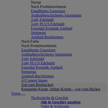
Nectar
Nach Produktsortiment
Emailliertes Gusseisen
Antihaftbeschichtetes Aluminium
3-ply Edelstahl
3-ply PLUS Edelstahl
Essential Keramik-Antihaft
Steinzeug
Antihaft-Backformen
Nach Farbe
Nach Produktsortiment
Emailliertes Gusseisen
Antihaftbeschichtetes Aluminium
3-ply Edelstahl
3-ply PLUS Edelstahl
Essential Keramik-Antihaft
Steinzeug
Antihaft-Backformen
Zeit zum Brotbacken
Knusprige Kruste, luftige Krume – wie vom Bäcker
Essen
Tischwäsche & Geschirr
Alle in Geschirr ansehen
Teller & Schüsseln