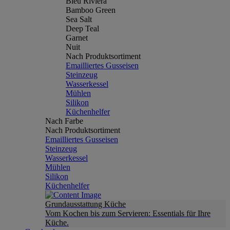
Bleu Riviera
Bamboo Green
Sea Salt
Deep Teal
Garnet
Nuit
Nach Produktsortiment
Emailliertes Gusseisen
Steinzeug
Wasserkessel
Mühlen
Silikon
Küchenhelfer
Nach Farbe
Nach Produktsortiment
Emailliertes Gusseisen
Steinzeug
Wasserkessel
Mühlen
Silikon
Küchenhelfer
Grundausstattung Küche
Vom Kochen bis zum Servieren: Essentials für Ihre
Küche.