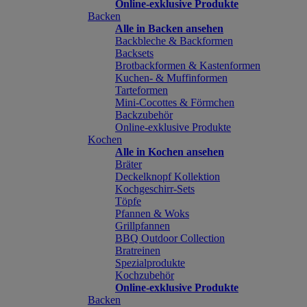
Online-exklusive Produkte
Backen
Alle in Backen ansehen
Backbleche & Backformen
Backsets
Brotbackformen & Kastenformen
Kuchen- & Muffinformen
Tarteformen
Mini-Cocottes & Förmchen
Backzubehör
Online-exklusive Produkte
Kochen
Alle in Kochen ansehen
Bräter
Deckelknopf Kollektion
Kochgeschirr-Sets
Töpfe
Pfannen & Woks
Grillpfannen
BBQ Outdoor Collection
Bratreinen
Spezialprodukte
Kochzubehör
Online-exklusive Produkte
Backen