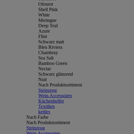
Ofenrot
Shell Pink
White
Meringue
Deep Teal
Azure
Flint
Schwarz matt
Bleu Riviera
Chambray
Sea Salt
Bamboo Green
Nectar
Schwarz glänzend
Nuit
Nach Produktsortiment
Steinzeug
Wein-Accessoires
Küchenhelfer
Textilien
kettles
Nach Farbe
Nach Produktsortiment
Steinzeug
Wein-Accessoires