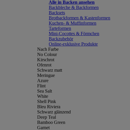
Alle in Backen ansehen
Backbleche & Backformen
Backsets
Brotbackformen & Kastenformen
Kuchen- & Muffinformen
Tarteformen
Mini-Cocottes & Förmchen
Backzubehör
Online-exklusive Produkte
Nach Farbe
No Colour
Kirschrot
Ofenrot
Schwarz matt
Meringue
Azure
Flint
Sea Salt
White
Shell Pink
Bleu Riviera
Schwarz glänzend
Deep Teal
Bamboo Green
Garnet