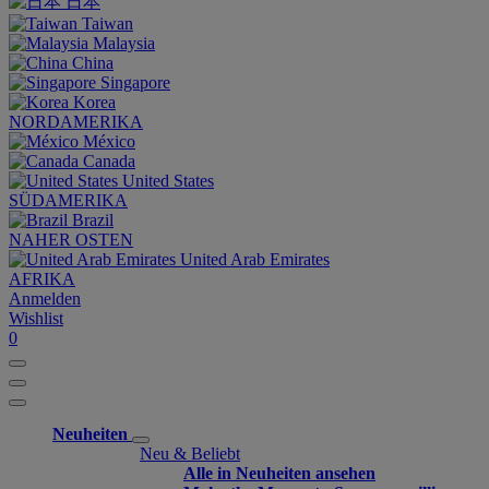
日本
Taiwan
Malaysia
China
Singapore
Korea
NORDAMERIKA
México
Canada
United States
SÜDAMERIKA
Brazil
NAHER OSTEN
United Arab Emirates
AFRIKA
Anmelden
Wishlist
0
Neuheiten
Neu & Beliebt
Alle in Neuheiten ansehen