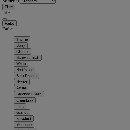
Sortieren
Filter
Filter
Farbe
Farbe
Thyme
Berry
Ofenrot
Schwarz matt
White
No Colour
Bleu Riviera
Nectar
Azure
Bamboo Green
Chambray
Flint
Garnet
Kirschrot
Meringue