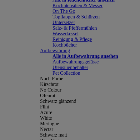
Kochutensilien & Messer
On The Go
Topflappen & Schürzen
Untersetzer
Salz- & Pfeffermühlen
Wasserkessel
Reinigung & Pflege
Kochbücher
Aufbewahrung
Alle in Aufbewahrung ansehen
Aufbewahrungsgefässe
Utensilienbehälter
Pet Collection
Nach Farbe
Kirschrot
No Colour
Ofenrot
Schwarz glänzend
Flint
Azure
White
Meringue
Nectar
Schwarz matt