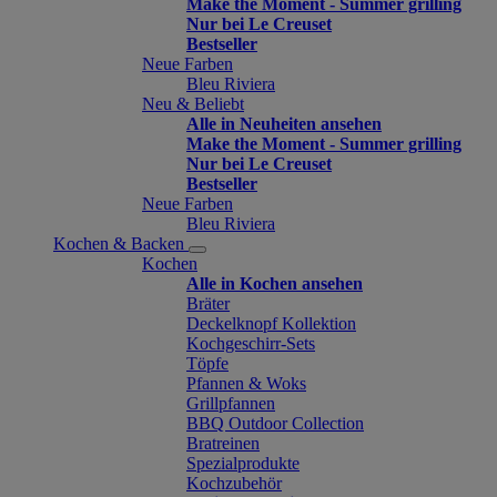
Make the Moment - Summer grilling
Nur bei Le Creuset
Bestseller
Neue Farben
Bleu Riviera
Neu & Beliebt
Alle in Neuheiten ansehen
Make the Moment - Summer grilling
Nur bei Le Creuset
Bestseller
Neue Farben
Bleu Riviera
Kochen & Backen
Kochen
Alle in Kochen ansehen
Bräter
Deckelknopf Kollektion
Kochgeschirr-Sets
Töpfe
Pfannen & Woks
Grillpfannen
BBQ Outdoor Collection
Bratreinen
Spezialprodukte
Kochzubehör