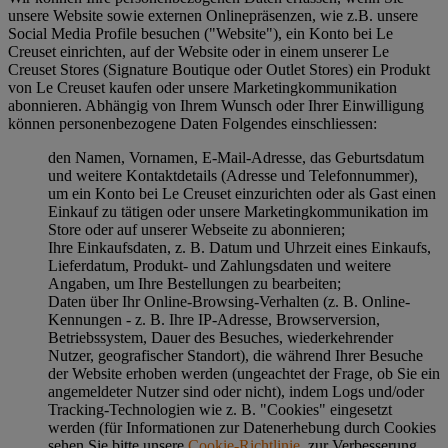
unsere Website sowie externen Onlinepräsenzen, wie z.B. unsere
Social Media Profile besuchen ("
Website
"), ein Konto bei Le
Creuset einrichten, auf der Website oder in einem unserer Le
Creuset Stores (Signature Boutique oder Outlet Stores) ein Produkt
von Le Creuset kaufen oder unsere Marketingkommunikation
abonnieren. Abhängig von Ihrem Wunsch oder Ihrer Einwilligung
können personenbezogene Daten Folgendes einschliessen:
den Namen, Vornamen, E-Mail-Adresse, das Geburtsdatum
und weitere Kontaktdetails (Adresse und Telefonnummer),
um ein Konto bei Le Creuset einzurichten oder als Gast einen
Einkauf zu tätigen oder unsere Marketingkommunikation im
Store oder auf unserer Webseite zu abonnieren;
Ihre Einkaufsdaten, z. B. Datum und Uhrzeit eines Einkaufs,
Lieferdatum, Produkt- und Zahlungsdaten und weitere
Angaben, um Ihre Bestellungen zu bearbeiten;
Daten über Ihr Online-Browsing-Verhalten (z. B. Online-
Kennungen - z. B. Ihre IP-Adresse, Browserversion,
Betriebssystem, Dauer des Besuches, wiederkehrender
Nutzer, geografischer Standort), die während Ihrer Besuche
der Website erhoben werden (ungeachtet der Frage, ob Sie ein
angemeldeter Nutzer sind oder nicht), indem Logs und/oder
Tracking-Technologien wie z. B. "Cookies" eingesetzt
werden (für Informationen zur Datenerhebung durch Cookies
sehen Sie bitte unsere
Cookie-Richtlinie
, zur Verbesserung