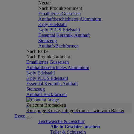
Nectar
Nach Produktsortiment
Emailliertes Gusseisen
Antihaftbeschichtetes Aluminium
3-ply Edelstahl
3-ply PLUS Edelstahl
Essential Keramik-Antihaft
Steinzeug
Antihaft-Backformen
Nach Farbe
Nach Produktsortiment
Emailliertes Gusseisen
Antihaftbeschichtetes Aluminium
3-ply Edelstahl
3-ply PLUS Edelstahl
Essential Keramik-Antihaft
Steinzeug
Antihaft-Backformen
Zeit zum Brotbacken
Knusprige Kruste, luftige Krume – wie vom Bäcker
Essen
Tischwäsche & Geschirr
Alle in Geschirr ansehen
Teller & Schüsseln