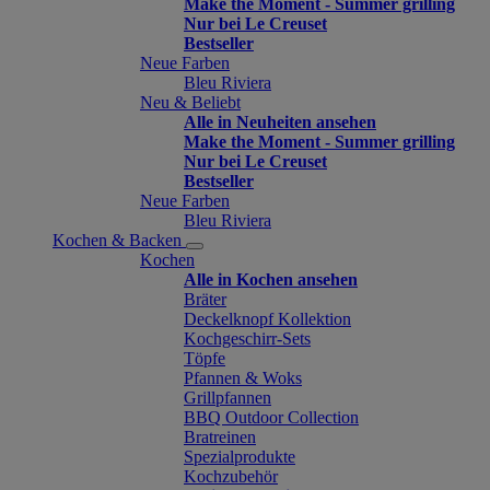
Make the Moment - Summer grilling
Nur bei Le Creuset
Bestseller
Neue Farben
Bleu Riviera
Neu & Beliebt
Alle in Neuheiten ansehen
Make the Moment - Summer grilling
Nur bei Le Creuset
Bestseller
Neue Farben
Bleu Riviera
Kochen & Backen
Kochen
Alle in Kochen ansehen
Bräter
Deckelknopf Kollektion
Kochgeschirr-Sets
Töpfe
Pfannen & Woks
Grillpfannen
BBQ Outdoor Collection
Bratreinen
Spezialprodukte
Kochzubehör