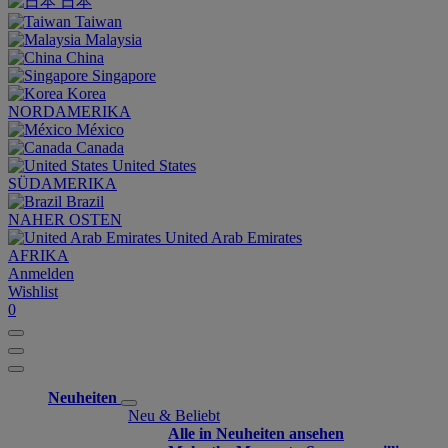
日本
Taiwan
Malaysia
China
Singapore
Korea
NORDAMERIKA
México
Canada
United States
SÜDAMERIKA
Brazil
NAHER OSTEN
United Arab Emirates
AFRIKA
Anmelden
Wishlist
0
Neuheiten
Neu & Beliebt
Alle in Neuheiten ansehen