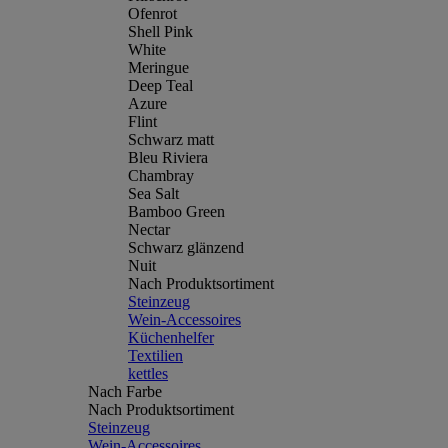
Ofenrot
Shell Pink
White
Meringue
Deep Teal
Azure
Flint
Schwarz matt
Bleu Riviera
Chambray
Sea Salt
Bamboo Green
Nectar
Schwarz glänzend
Nuit
Nach Produktsortiment
Steinzeug
Wein-Accessoires
Küchenhelfer
Textilien
kettles
Nach Farbe
Nach Produktsortiment
Steinzeug
Wein-Accessoires