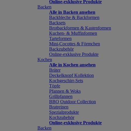
Online-exklusive Produkte
Backen
Alle in Backen ansehen
Backbleche & Backformen
Backsets
Brotbackformen & Kastenformen
Kuchen- & Muffinformen
Tarteformen
Mini-Cocottes & Förmchen
Backzubehör
Online-exklusive Produkte
Kochen
Alle in Kochen ansehen
Bräter
Deckelknopf Kollektion
Kochgeschirr-Sets
Töpfe
Pfannen & Woks
Grillpfannen
BBQ Outdoor Collection
Bratreinen
Spezialprodukte
Kochzubehör
Online-exklusive Produkte
Backen