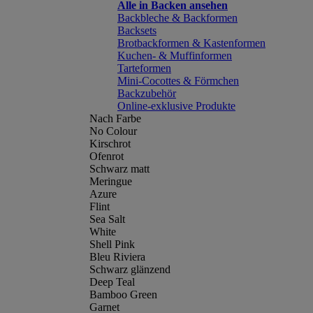
Alle in Backen ansehen
Backbleche & Backformen
Backsets
Brotbackformen & Kastenformen
Kuchen- & Muffinformen
Tarteformen
Mini-Cocottes & Förmchen
Backzubehör
Online-exklusive Produkte
Nach Farbe
No Colour
Kirschrot
Ofenrot
Schwarz matt
Meringue
Azure
Flint
Sea Salt
White
Shell Pink
Bleu Riviera
Schwarz glänzend
Deep Teal
Bamboo Green
Garnet