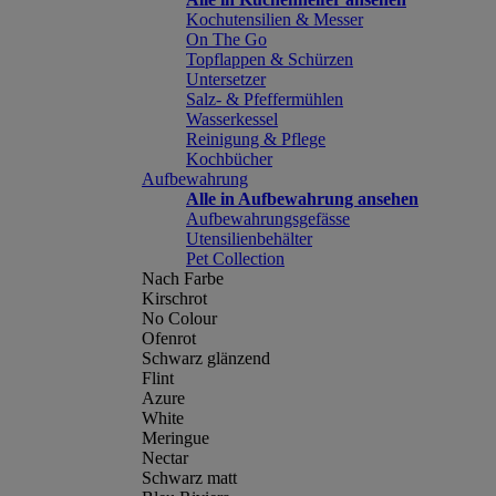
Kochutensilien & Messer
On The Go
Topflappen & Schürzen
Untersetzer
Salz- & Pfeffermühlen
Wasserkessel
Reinigung & Pflege
Kochbücher
Aufbewahrung
Alle in Aufbewahrung ansehen
Aufbewahrungsgefässe
Utensilienbehälter
Pet Collection
Nach Farbe
Kirschrot
No Colour
Ofenrot
Schwarz glänzend
Flint
Azure
White
Meringue
Nectar
Schwarz matt