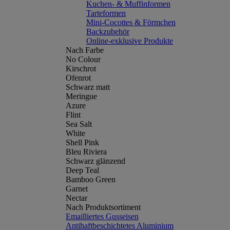
Kuchen- & Muffinformen
Tarteformen
Mini-Cocottes & Förmchen
Backzubehör
Online-exklusive Produkte
Nach Farbe
No Colour
Kirschrot
Ofenrot
Schwarz matt
Meringue
Azure
Flint
Sea Salt
White
Shell Pink
Bleu Riviera
Schwarz glänzend
Deep Teal
Bamboo Green
Garnet
Nectar
Nach Produktsortiment
Emailliertes Gusseisen
Antihaftbeschichtetes Aluminium