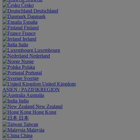
Česko
Deutschland
Danmark
España
Finland
France
Ireland
Italia
Luxembourg
Nederland
Norge
Polska
Portugal
Sverige
United Kingdom
ASIEN / PAZIFIKREGION
Australia
India
New Zealand
Hong Kong
日本
Taiwan
Malaysia
China