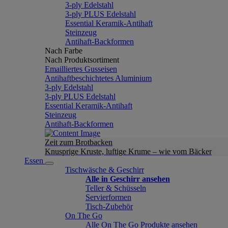
3-ply Edelstahl
3-ply PLUS Edelstahl
Essential Keramik-Antihaft
Steinzeug
Antihaft-Backformen
Nach Farbe
Nach Produktsortiment
Emailliertes Gusseisen
Antihaftbeschichtetes Aluminium
3-ply Edelstahl
3-ply PLUS Edelstahl
Essential Keramik-Antihaft
Steinzeug
Antihaft-Backformen
Zeit zum Brotbacken
Knusprige Kruste, luftige Krume – wie vom Bäcker
Essen
Tischwäsche & Geschirr
Alle in Geschirr ansehen
Teller & Schüsseln
Servierformen
Tisch-Zubehör
On The Go
Alle On The Go Produkte ansehen