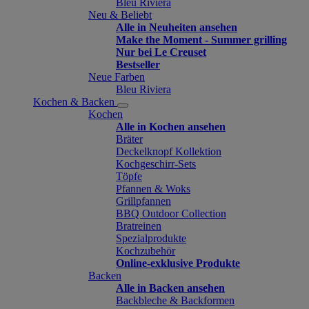
Bleu Riviera
Neu & Beliebt
Alle in Neuheiten ansehen
Make the Moment - Summer grilling
Nur bei Le Creuset
Bestseller
Neue Farben
Bleu Riviera
Kochen & Backen
Kochen
Alle in Kochen ansehen
Bräter
Deckelknopf Kollektion
Kochgeschirr-Sets
Töpfe
Pfannen & Woks
Grillpfannen
BBQ Outdoor Collection
Bratreinen
Spezialprodukte
Kochzubehör
Online-exklusive Produkte
Backen
Alle in Backen ansehen
Backbleche & Backformen