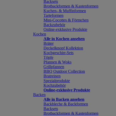
Backsets
Brotbackformen & Kastenformen
Kuchen- & Muffinformen
Tarteformen
Mini-Cocottes & Förmchen
Backzubehör
Online-exklusive Produkte
Kochen
Alle in Kochen ansehen
Bräter
Deckelknopf Kollektion
Kochgeschirr-Sets
Töpfe
Pfannen & Woks
Grillpfannen
BBQ Outdoor Collection
Bratreinen
Spezialprodukte
Kochzubehör
Online-exklusive Produkte
Backen
Alle in Backen ansehen
Backbleche & Backformen
Backsets
Brotbackformen & Kastenformen