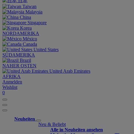
日本
Taiwan
Malaysia
China
Singapore
Korea
NORDAMERIKA
México
Canada
United States
SÜDAMERIKA
Brazil
NAHER OSTEN
United Arab Emirates
AFRIKA
Anmelden
Wishlist
0
Neuheiten
Neu & Beliebt
Alle in Neuheiten ansehen