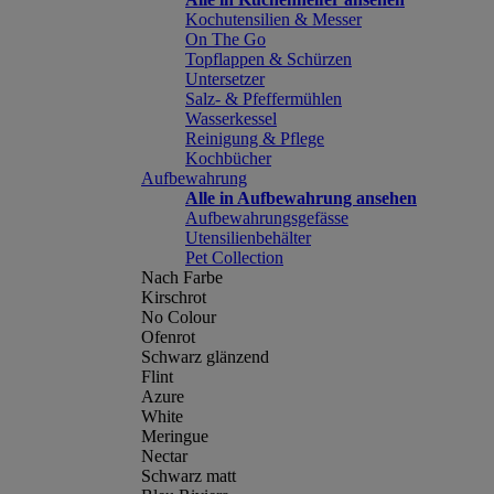
Kochutensilien & Messer
On The Go
Topflappen & Schürzen
Untersetzer
Salz- & Pfeffermühlen
Wasserkessel
Reinigung & Pflege
Kochbücher
Aufbewahrung
Alle in Aufbewahrung ansehen
Aufbewahrungsgefässe
Utensilienbehälter
Pet Collection
Nach Farbe
Kirschrot
No Colour
Ofenrot
Schwarz glänzend
Flint
Azure
White
Meringue
Nectar
Schwarz matt