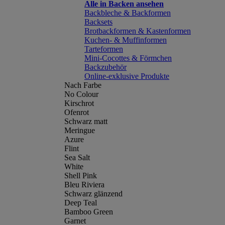
Alle in Backen ansehen
Backbleche & Backformen
Backsets
Brotbackformen & Kastenformen
Kuchen- & Muffinformen
Tarteformen
Mini-Cocottes & Förmchen
Backzubehör
Online-exklusive Produkte
Nach Farbe
No Colour
Kirschrot
Ofenrot
Schwarz matt
Meringue
Azure
Flint
Sea Salt
White
Shell Pink
Bleu Riviera
Schwarz glänzend
Deep Teal
Bamboo Green
Garnet