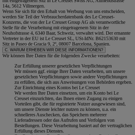
mit eingetragenem Sitz in Le Creuset Swiss AG, Allmendstrasse
14a, 5612 Villmergen.
Wenn Sie sich für den Erhalt von Werbung von uns entscheiden,
werden Sie Teil der Verbraucherdatenbank des Le Creuset-
Konzerns, die von der Le Creuset Group AG als verantwortliche
Stelle für die Verarbeitung mit eingetragenem Sitz in der
Neuhofstrasse 4, 6340 Baar, Schweiz, verwaltet wird. Der ernannte
Vertreter in der EU ist Le Creuset SL, USt-IdNr. B62153630 mit
Sitz in Paseo de Gracia 9, 2º, 08007 Barcelona, Spanien.
C. WARUM ERHEBEN WIR DIESE INFORMATIONEN?
Wir können Ihre Daten für die folgenden Zwecke verarbeiten:
Zur Erfüllung unserer gesetzlichen Verpflichtungen
Wir müssen ggf. einige Ihrer Daten verarbeiten, um unsere
gesetzlichen Verpflichtungen sowie andere Verpflichtungen
zu erfüllen, die sich aus Anweisungen von Behörden ergeben.
Zur Einrichtung eines Kontos bei Le Creuset
Wir werden Ihre Daten einsetzen, um ein Konto bei Le
Creuset einzurichten, das Ihnen einen Zugang zu einigen
Vorteilen gibt, die für registrierte Nutzer ausgewiesen sind,
um unsere Dienste leichter nutzen zu können, u.a. ein
schnelleres Auschecken, das Speichern mehrerer
Lieferadressen oder das Aufrufen und Verfolgen von
Bestellungen. Diese Verarbeitung basiert auf der vertraglichen
Erfüllung dieses Dienstes.