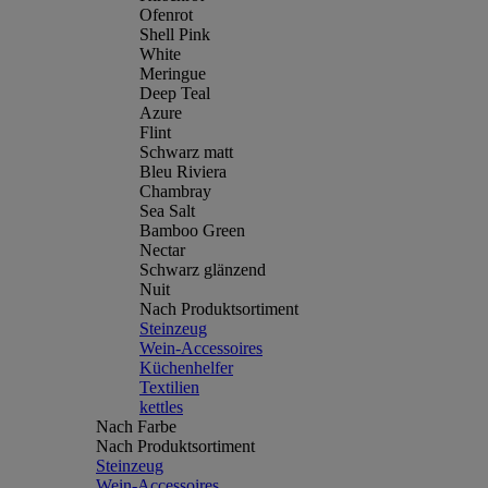
Ofenrot
Shell Pink
White
Meringue
Deep Teal
Azure
Flint
Schwarz matt
Bleu Riviera
Chambray
Sea Salt
Bamboo Green
Nectar
Schwarz glänzend
Nuit
Nach Produktsortiment
Steinzeug
Wein-Accessoires
Küchenhelfer
Textilien
kettles
Nach Farbe
Nach Produktsortiment
Steinzeug
Wein-Accessoires