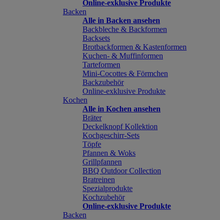
Online-exklusive Produkte
Backen
Alle in Backen ansehen
Backbleche & Backformen
Backsets
Brotbackformen & Kastenformen
Kuchen- & Muffinformen
Tarteformen
Mini-Cocottes & Förmchen
Backzubehör
Online-exklusive Produkte
Kochen
Alle in Kochen ansehen
Bräter
Deckelknopf Kollektion
Kochgeschirr-Sets
Töpfe
Pfannen & Woks
Grillpfannen
BBQ Outdoor Collection
Bratreinen
Spezialprodukte
Kochzubehör
Online-exklusive Produkte
Backen