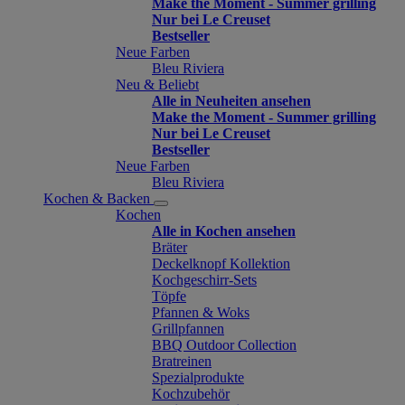
Make the Moment - Summer grilling
Nur bei Le Creuset
Bestseller
Neue Farben
Bleu Riviera
Neu & Beliebt
Alle in Neuheiten ansehen
Make the Moment - Summer grilling
Nur bei Le Creuset
Bestseller
Neue Farben
Bleu Riviera
Kochen & Backen
Kochen
Alle in Kochen ansehen
Bräter
Deckelknopf Kollektion
Kochgeschirr-Sets
Töpfe
Pfannen & Woks
Grillpfannen
BBQ Outdoor Collection
Bratreinen
Spezialprodukte
Kochzubehör