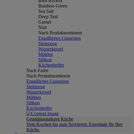
Bleu Riviera
Bamboo Green
Sea Salt
Deep Teal
Garnet
Nuit
Nach Produktsortiment
Emailliertes Gusseisen
Steinzeug
Wasserkessel
Mühlen
Silikon
Küchenhelfer
Nach Farbe
Nach Produktsortiment
Emailliertes Gusseisen
Steinzeug
Wasserkessel
Mühlen
Silikon
Küchenhelfer
Grundausstattung Küche
Vom Kochen bis zum Servieren: Essentials für Ihre
Küche.