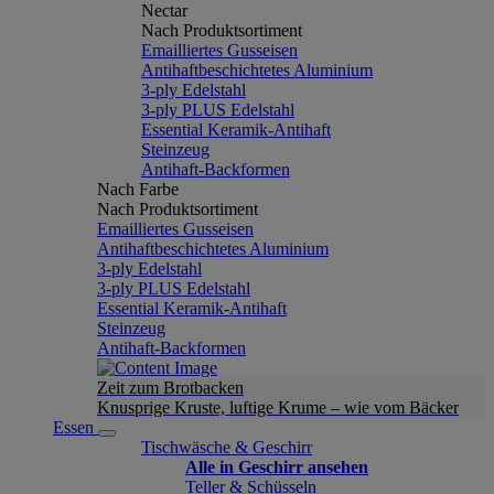
Nectar
Nach Produktsortiment
Emailliertes Gusseisen
Antihaftbeschichtetes Aluminium
3-ply Edelstahl
3-ply PLUS Edelstahl
Essential Keramik-Antihaft
Steinzeug
Antihaft-Backformen
Nach Farbe
Nach Produktsortiment
Emailliertes Gusseisen
Antihaftbeschichtetes Aluminium
3-ply Edelstahl
3-ply PLUS Edelstahl
Essential Keramik-Antihaft
Steinzeug
Antihaft-Backformen
Zeit zum Brotbacken
Knusprige Kruste, luftige Krume – wie vom Bäcker
Essen
Tischwäsche & Geschirr
Alle in Geschirr ansehen
Teller & Schüsseln