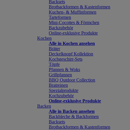
Backsets
Brotbackformen & Kastenformen
Kuchen- & Muffinformen
Tarteformen
Mini-Cocottes & Förmchen
Backzubehör
Online-exklusive Produkte
Kochen
Alle in Kochen ansehen
Bräter
Deckelknopf Kollektion
Kochgeschirr-Sets
Töpfe
Pfannen & Woks
Grillpfannen
BBQ Outdoor Collection
Bratreinen
Spezialprodukte
Kochzubehör
Online-exklusive Produkte
Backen
Alle in Backen ansehen
Backbleche & Backformen
Backsets
Brotbackformen & Kastenformen