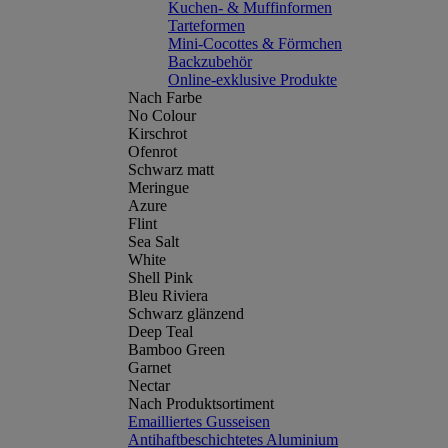
Kuchen- & Muffinformen
Tarteformen
Mini-Cocottes & Förmchen
Backzubehör
Online-exklusive Produkte
Nach Farbe
No Colour
Kirschrot
Ofenrot
Schwarz matt
Meringue
Azure
Flint
Sea Salt
White
Shell Pink
Bleu Riviera
Schwarz glänzend
Deep Teal
Bamboo Green
Garnet
Nectar
Nach Produktsortiment
Emailliertes Gusseisen
Antihaftbeschichtetes Aluminium