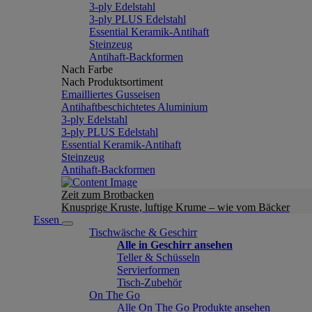
3-ply Edelstahl
3-ply PLUS Edelstahl
Essential Keramik-Antihaft
Steinzeug
Antihaft-Backformen
Nach Farbe
Nach Produktsortiment
Emailliertes Gusseisen
Antihaftbeschichtetes Aluminium
3-ply Edelstahl
3-ply PLUS Edelstahl
Essential Keramik-Antihaft
Steinzeug
Antihaft-Backformen
Zeit zum Brotbacken
Knusprige Kruste, luftige Krume – wie vom Bäcker
Essen
Tischwäsche & Geschirr
Alle in Geschirr ansehen
Teller & Schüsseln
Servierformen
Tisch-Zubehör
On The Go
Alle On The Go Produkte ansehen