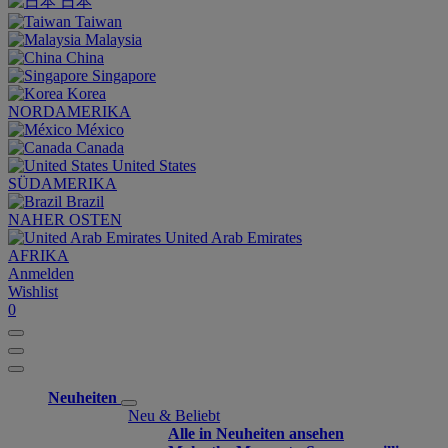
日本
Taiwan
Malaysia
China
Singapore
Korea
NORDAMERIKA
México
Canada
United States
SÜDAMERIKA
Brazil
NAHER OSTEN
United Arab Emirates
AFRIKA
Anmelden
Wishlist
0
Neuheiten
Neu & Beliebt
Alle in Neuheiten ansehen