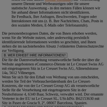
unserer Dienste und Werbeanzeigen oder für unsere
statistische Auswertung - in den meisten Fällen können wir
Sie anhand dieser Informationen nicht identifizieren.
Ihr Feedback, Ihre Anfragen, Beschwerden, Fragen oder
Interaktionen mit uns (z. B. Ihre Nachrichten, Chats, Posts in
den sozialen Medien, E-Mails oder Telefonanrufe).
Die personenbezogenen Daten, die von Ihnen erhoben werden,
wenn Sie die Website nutzen, oder anderweitig persönlich
identifizierende Informationen werden so geschützt, und Ihnen
stehen die im nachstehenden
Absatz J
erläuterten Datenschutzrechte
zur Verfügung.
B. WER ERHEBT IHRE INFORMATIONEN?
Die für die Datenverarbeitung verantwortliche Stelle der über die
Website angebotenen eCommerce-Dienste ist Le Creuset Swiss AG
mit eingetragenem Sitz in Le Creuset Swiss AG, Allmendstrasse
14a, 5612 Villmergen.
Wenn Sie sich für den Erhalt von Werbung von uns entscheiden,
werden Sie Teil der Verbraucherdatenbank des Le Creuset-
Konzerns, die von der Le Creuset Group AG als verantwortliche
Stelle für die Verarbeitung mit eingetragenem Sitz in der
Neuhofstrasse 4, 6340 Baar, Schweiz, verwaltet wird. Der ernannte
Vertreter in der EU ist Le Creuset SL, USt-IdNr. B62153630 mit
Sitz in Paseo de Gracia 9, 2º, 08007 Barcelona, Spanien.