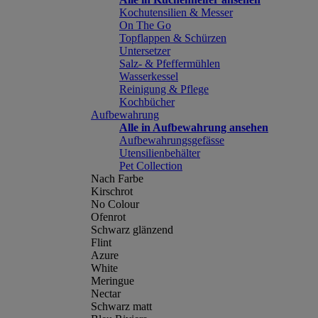
Kochutensilien & Messer
On The Go
Topflappen & Schürzen
Untersetzer
Salz- & Pfeffermühlen
Wasserkessel
Reinigung & Pflege
Kochbücher
Aufbewahrung
Alle in Aufbewahrung ansehen
Aufbewahrungsgefässe
Utensilienbehälter
Pet Collection
Nach Farbe
Kirschrot
No Colour
Ofenrot
Schwarz glänzend
Flint
Azure
White
Meringue
Nectar
Schwarz matt