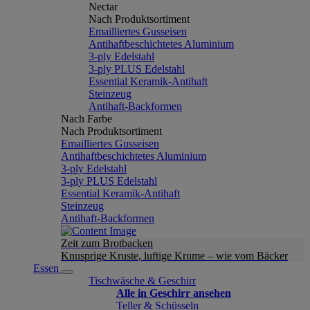
Nectar
Nach Produktsortiment
Emailliertes Gusseisen
Antihaftbeschichtetes Aluminium
3-ply Edelstahl
3-ply PLUS Edelstahl
Essential Keramik-Antihaft
Steinzeug
Antihaft-Backformen
Nach Farbe
Nach Produktsortiment
Emailliertes Gusseisen
Antihaftbeschichtetes Aluminium
3-ply Edelstahl
3-ply PLUS Edelstahl
Essential Keramik-Antihaft
Steinzeug
Antihaft-Backformen
Zeit zum Brotbacken
Knusprige Kruste, luftige Krume – wie vom Bäcker
Essen
Tischwäsche & Geschirr
Alle in Geschirr ansehen
Teller & Schüsseln