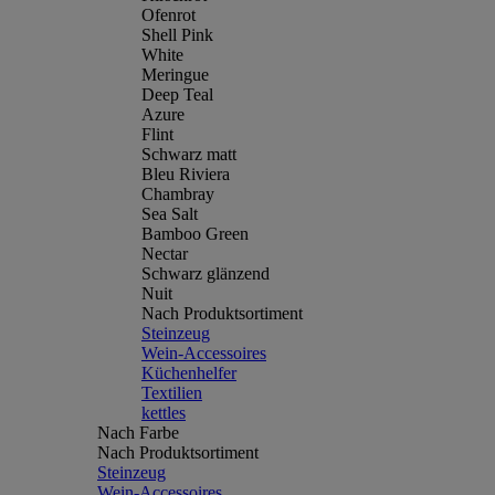
Ofenrot
Shell Pink
White
Meringue
Deep Teal
Azure
Flint
Schwarz matt
Bleu Riviera
Chambray
Sea Salt
Bamboo Green
Nectar
Schwarz glänzend
Nuit
Nach Produktsortiment
Steinzeug
Wein-Accessoires
Küchenhelfer
Textilien
kettles
Nach Farbe
Nach Produktsortiment
Steinzeug
Wein-Accessoires