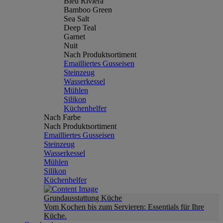
Bleu Riviera
Bamboo Green
Sea Salt
Deep Teal
Garnet
Nuit
Nach Produktsortiment
Emailliertes Gusseisen
Steinzeug
Wasserkessel
Mühlen
Silikon
Küchenhelfer
Nach Farbe
Nach Produktsortiment
Emailliertes Gusseisen
Steinzeug
Wasserkessel
Mühlen
Silikon
Küchenhelfer
Grundausstattung Küche
Vom Kochen bis zum Servieren: Essentials für Ihre
Küche.