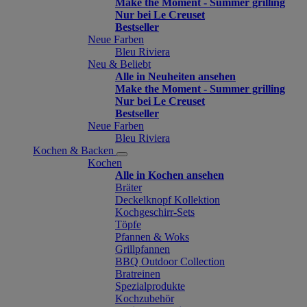
Make the Moment - Summer grilling
Nur bei Le Creuset
Bestseller
Neue Farben
Bleu Riviera
Neu & Beliebt
Alle in Neuheiten ansehen
Make the Moment - Summer grilling
Nur bei Le Creuset
Bestseller
Neue Farben
Bleu Riviera
Kochen & Backen
Kochen
Alle in Kochen ansehen
Bräter
Deckelknopf Kollektion
Kochgeschirr-Sets
Töpfe
Pfannen & Woks
Grillpfannen
BBQ Outdoor Collection
Bratreinen
Spezialprodukte
Kochzubehör