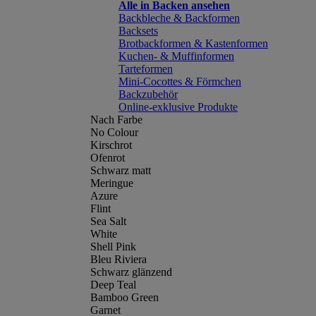
Alle in Backen ansehen
Backbleche & Backformen
Backsets
Brotbackformen & Kastenformen
Kuchen- & Muffinformen
Tarteformen
Mini-Cocottes & Förmchen
Backzubehör
Online-exklusive Produkte
Nach Farbe
No Colour
Kirschrot
Ofenrot
Schwarz matt
Meringue
Azure
Flint
Sea Salt
White
Shell Pink
Bleu Riviera
Schwarz glänzend
Deep Teal
Bamboo Green
Garnet