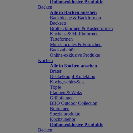
Online-exklusive Produkte
Backen
Alle in Backen ansehen
Backbleche & Backformen
Backsets
Brotbackformen & Kastenformen
Kuchen- & Muffinformen
Tarteformen
Mini-Cocottes & Förmchen
Backzubehör
Online-exklusive Produkte
Kochen
Alle in Kochen ansehen
Bräter
Deckelknopf Kollektion
Kochgeschirr-Sets
Töpfe
Pfannen & Woks
Grillpfannen
BBQ Outdoor Collection
Bratreinen
Spezialprodukte
Kochzubehör
Online-exklusive Produkte
Backen