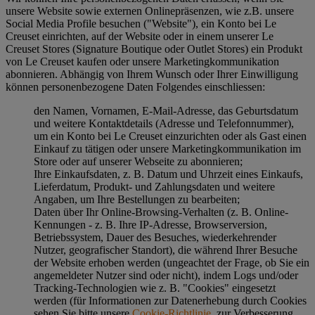
unsere Website sowie externen Onlinepräsenzen, wie z.B. unsere
Social Media Profile besuchen ("
Website
"), ein Konto bei Le
Creuset einrichten, auf der Website oder in einem unserer Le
Creuset Stores (Signature Boutique oder Outlet Stores) ein Produkt
von Le Creuset kaufen oder unsere Marketingkommunikation
abonnieren. Abhängig von Ihrem Wunsch oder Ihrer Einwilligung
können personenbezogene Daten Folgendes einschliessen:
den Namen, Vornamen, E-Mail-Adresse, das Geburtsdatum
und weitere Kontaktdetails (Adresse und Telefonnummer),
um ein Konto bei Le Creuset einzurichten oder als Gast einen
Einkauf zu tätigen oder unsere Marketingkommunikation im
Store oder auf unserer Webseite zu abonnieren;
Ihre Einkaufsdaten, z. B. Datum und Uhrzeit eines Einkaufs,
Lieferdatum, Produkt- und Zahlungsdaten und weitere
Angaben, um Ihre Bestellungen zu bearbeiten;
Daten über Ihr Online-Browsing-Verhalten (z. B. Online-
Kennungen - z. B. Ihre IP-Adresse, Browserversion,
Betriebssystem, Dauer des Besuches, wiederkehrender
Nutzer, geografischer Standort), die während Ihrer Besuche
der Website erhoben werden (ungeachtet der Frage, ob Sie ein
angemeldeter Nutzer sind oder nicht), indem Logs und/oder
Tracking-Technologien wie z. B. "Cookies" eingesetzt
werden (für Informationen zur Datenerhebung durch Cookies
sehen Sie bitte unsere
Cookie-Richtlinie
, zur Verbesserung