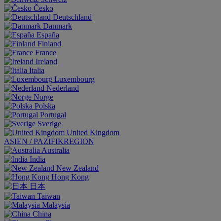
Česko
Deutschland
Danmark
España
Finland
France
Ireland
Italia
Luxembourg
Nederland
Norge
Polska
Portugal
Sverige
United Kingdom
ASIEN / PAZIFIKREGION
Australia
India
New Zealand
Hong Kong
日本
Taiwan
Malaysia
China