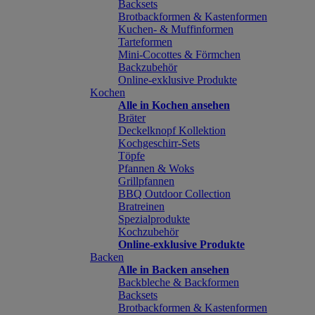
Backsets
Brotbackformen & Kastenformen
Kuchen- & Muffinformen
Tarteformen
Mini-Cocottes & Förmchen
Backzubehör
Online-exklusive Produkte
Kochen
Alle in Kochen ansehen
Bräter
Deckelknopf Kollektion
Kochgeschirr-Sets
Töpfe
Pfannen & Woks
Grillpfannen
BBQ Outdoor Collection
Bratreinen
Spezialprodukte
Kochzubehör
Online-exklusive Produkte
Backen
Alle in Backen ansehen
Backbleche & Backformen
Backsets
Brotbackformen & Kastenformen