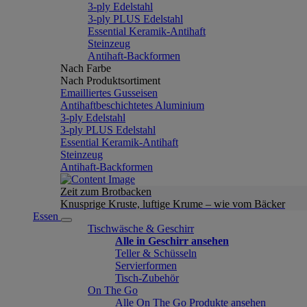
3-ply Edelstahl
3-ply PLUS Edelstahl
Essential Keramik-Antihaft
Steinzeug
Antihaft-Backformen
Nach Farbe
Nach Produktsortiment
Emailliertes Gusseisen
Antihaftbeschichtetes Aluminium
3-ply Edelstahl
3-ply PLUS Edelstahl
Essential Keramik-Antihaft
Steinzeug
Antihaft-Backformen
Zeit zum Brotbacken
Knusprige Kruste, luftige Krume – wie vom Bäcker
Essen
Tischwäsche & Geschirr
Alle in Geschirr ansehen
Teller & Schüsseln
Servierformen
Tisch-Zubehör
On The Go
Alle On The Go Produkte ansehen