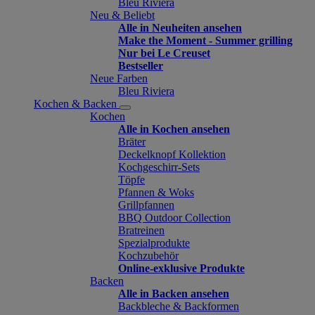
Bleu Riviera
Neu & Beliebt
Alle in Neuheiten ansehen
Make the Moment - Summer grilling
Nur bei Le Creuset
Bestseller
Neue Farben
Bleu Riviera
Kochen & Backen
Kochen
Alle in Kochen ansehen
Bräter
Deckelknopf Kollektion
Kochgeschirr-Sets
Töpfe
Pfannen & Woks
Grillpfannen
BBQ Outdoor Collection
Bratreinen
Spezialprodukte
Kochzubehör
Online-exklusive Produkte
Backen
Alle in Backen ansehen
Backbleche & Backformen