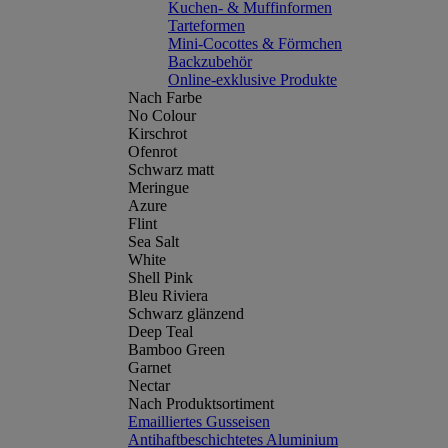
Kuchen- & Muffinformen
Tarteformen
Mini-Cocottes & Förmchen
Backzubehör
Online-exklusive Produkte
Nach Farbe
No Colour
Kirschrot
Ofenrot
Schwarz matt
Meringue
Azure
Flint
Sea Salt
White
Shell Pink
Bleu Riviera
Schwarz glänzend
Deep Teal
Bamboo Green
Garnet
Nectar
Nach Produktsortiment
Emailliertes Gusseisen
Antihaftbeschichtetes Aluminium