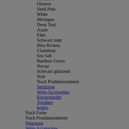
Ofenrot
Shell Pink
White
Meringue
Deep Teal
Azure
Flint
Schwarz matt
Bleu Riviera
Chambray
Sea Salt
Bamboo Green
Nectar
Schwarz glänzend
Nuit
Nach Produktsortiment
Steinzeug
Wein-Accessoires
Küchenhelfer
Textilien
kettles
Nach Farbe
Nach Produktsortiment
Steinzeug
Wein-Accessoires