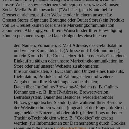
unsere Website sowie externen Onlinepräsenzen, wie z.B. unsere
Social Media Profile besuchen ("
Website
"), ein Konto bei Le
Creuset einrichten, auf der Website oder in einem unserer Le
Creuset Stores (Signature Boutique oder Outlet Stores) ein Produkt
von Le Creuset kaufen oder unsere Marketingkommunikation
abonnieren. Abhängig von Ihrem Wunsch oder Ihrer Einwilligung
können personenbezogene Daten Folgendes einschliessen:
den Namen, Vornamen, E-Mail-Adresse, das Geburtsdatum
und weitere Kontaktdetails (Adresse und Telefonnummer),
um ein Konto bei Le Creuset einzurichten oder als Gast einen
Einkauf zu tätigen oder unsere Marketingkommunikation im
Store oder auf unserer Webseite zu abonnieren;
Ihre Einkaufsdaten, z. B. Datum und Uhrzeit eines Einkaufs,
Lieferdatum, Produkt- und Zahlungsdaten und weitere
Angaben, um Ihre Bestellungen zu bearbeiten;
Daten über Ihr Online-Browsing-Verhalten (z. B. Online-
Kennungen - z. B. Ihre IP-Adresse, Browserversion,
Betriebssystem, Dauer des Besuches, wiederkehrender
Nutzer, geografischer Standort), die während Ihrer Besuche
der Website erhoben werden (ungeachtet der Frage, ob Sie ein
angemeldeter Nutzer sind oder nicht), indem Logs und/oder
Tracking-Technologien wie z. B. "Cookies" eingesetzt
werden (für Informationen zur Datenerhebung durch Cookies
sehen Sie bitte unsere
Cookie-Richtlinie
, zur Verbesserung