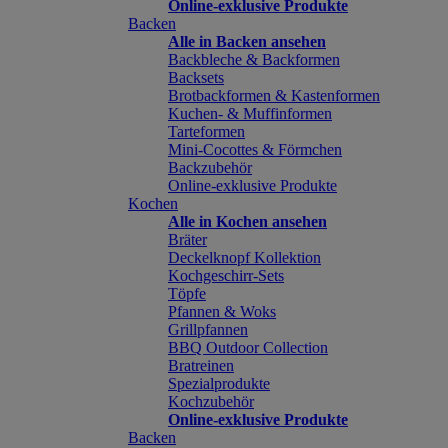
Online-exklusive Produkte
Backen
Alle in Backen ansehen
Backbleche & Backformen
Backsets
Brotbackformen & Kastenformen
Kuchen- & Muffinformen
Tarteformen
Mini-Cocottes & Förmchen
Backzubehör
Online-exklusive Produkte
Kochen
Alle in Kochen ansehen
Bräter
Deckelknopf Kollektion
Kochgeschirr-Sets
Töpfe
Pfannen & Woks
Grillpfannen
BBQ Outdoor Collection
Bratreinen
Spezialprodukte
Kochzubehör
Online-exklusive Produkte
Backen