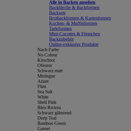
Alle in Backen ansehen
Backbleche & Backformen
Backsets
Brotbackformen & Kastenformen
Kuchen- & Muffinformen
Tarteformen
Mini-Cocottes & Förmchen
Backzubehör
Online-exklusive Produkte
Nach Farbe
No Colour
Kirschrot
Ofenrot
Schwarz matt
Meringue
Azure
Flint
Sea Salt
White
Shell Pink
Bleu Riviera
Schwarz glänzend
Deep Teal
Bamboo Green
Garnet