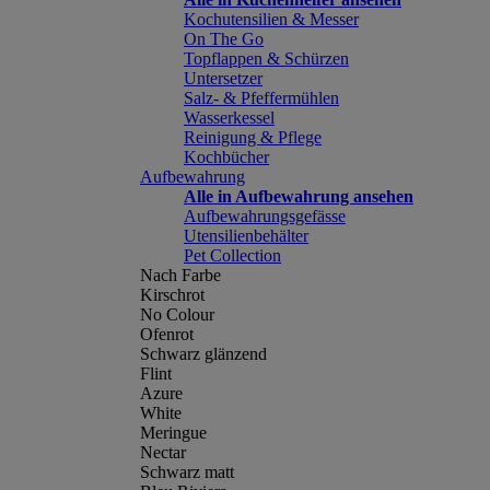
Kochutensilien & Messer
On The Go
Topflappen & Schürzen
Untersetzer
Salz- & Pfeffermühlen
Wasserkessel
Reinigung & Pflege
Kochbücher
Aufbewahrung
Alle in Aufbewahrung ansehen
Aufbewahrungsgefässe
Utensilienbehälter
Pet Collection
Nach Farbe
Kirschrot
No Colour
Ofenrot
Schwarz glänzend
Flint
Azure
White
Meringue
Nectar
Schwarz matt