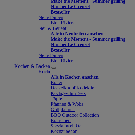
Make the Moment - Summer grilling
Nur bei Le Creuset
Bestseller
Neue Farben
Bleu Riviera
Neu & Beliebt
Alle in Neuheiten ansehen
Make the Moment - Summer grilling
Nur bei Le Creuset
Bestseller
Neue Farben
Bleu Riviera
Kochen & Backen
Kochen
Alle in Kochen ansehen
Bräter
Deckelknopf Kollektion
Kochgeschirr-Sets
Töpfe
Pfannen & Woks
Grillpfannen
BBQ Outdoor Collection
Bratreinen
Spezialprodukte
Kochzubehör