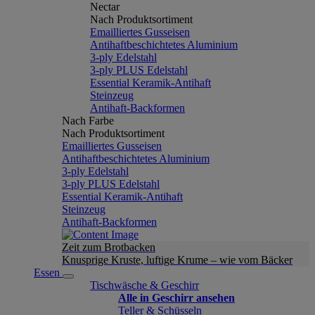
Nectar
Nach Produktsortiment
Emailliertes Gusseisen
Antihaftbeschichtetes Aluminium
3-ply Edelstahl
3-ply PLUS Edelstahl
Essential Keramik-Antihaft
Steinzeug
Antihaft-Backformen
Nach Farbe
Nach Produktsortiment
Emailliertes Gusseisen
Antihaftbeschichtetes Aluminium
3-ply Edelstahl
3-ply PLUS Edelstahl
Essential Keramik-Antihaft
Steinzeug
Antihaft-Backformen
Zeit zum Brotbacken
Knusprige Kruste, luftige Krume – wie vom Bäcker
Essen
Tischwäsche & Geschirr
Alle in Geschirr ansehen
Teller & Schüsseln