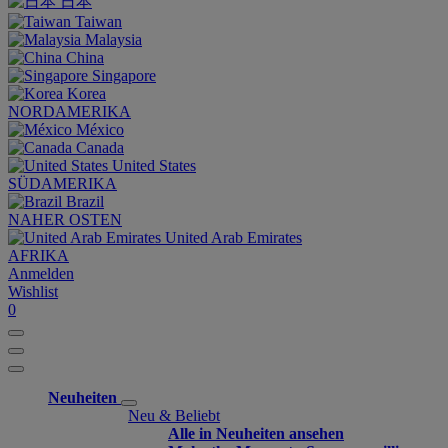
日本
Taiwan
Malaysia
China
Singapore
Korea
NORDAMERIKA
México
Canada
United States
SÜDAMERIKA
Brazil
NAHER OSTEN
United Arab Emirates
AFRIKA
Anmelden
Wishlist
0
Neuheiten
Neu & Beliebt
Alle in Neuheiten ansehen