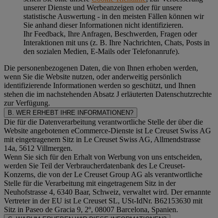
unserer Dienste und Werbeanzeigen oder für unsere
statistische Auswertung - in den meisten Fällen können wir
Sie anhand dieser Informationen nicht identifizieren.
Ihr Feedback, Ihre Anfragen, Beschwerden, Fragen oder
Interaktionen mit uns (z. B. Ihre Nachrichten, Chats, Posts in
den sozialen Medien, E-Mails oder Telefonanrufe).
Die personenbezogenen Daten, die von Ihnen erhoben werden,
wenn Sie die Website nutzen, oder anderweitig persönlich
identifizierende Informationen werden so geschützt, und Ihnen
stehen die im nachstehenden
Absatz J
erläuterten Datenschutzrechte
zur Verfügung.
B. WER ERHEBT IHRE INFORMATIONEN?
Die für die Datenverarbeitung verantwortliche Stelle der über die
Website angebotenen eCommerce-Dienste ist Le Creuset Swiss AG
mit eingetragenem Sitz in Le Creuset Swiss AG, Allmendstrasse
14a, 5612 Villmergen.
Wenn Sie sich für den Erhalt von Werbung von uns entscheiden,
werden Sie Teil der Verbraucherdatenbank des Le Creuset-
Konzerns, die von der Le Creuset Group AG als verantwortliche
Stelle für die Verarbeitung mit eingetragenem Sitz in der
Neuhofstrasse 4, 6340 Baar, Schweiz, verwaltet wird. Der ernannte
Vertreter in der EU ist Le Creuset SL, USt-IdNr. B62153630 mit
Sitz in Paseo de Gracia 9, 2º, 08007 Barcelona, Spanien.