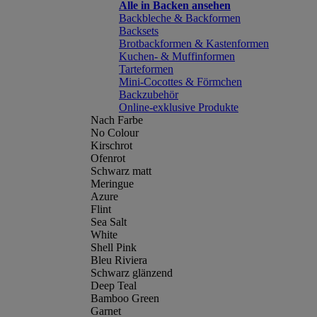
Alle in Backen ansehen
Backbleche & Backformen
Backsets
Brotbackformen & Kastenformen
Kuchen- & Muffinformen
Tarteformen
Mini-Cocottes & Förmchen
Backzubehör
Online-exklusive Produkte
Nach Farbe
No Colour
Kirschrot
Ofenrot
Schwarz matt
Meringue
Azure
Flint
Sea Salt
White
Shell Pink
Bleu Riviera
Schwarz glänzend
Deep Teal
Bamboo Green
Garnet