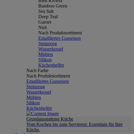
Bleu Riviera
Bamboo Green
Sea Salt
Deep Teal
Garnet
Nuit
Nach Produktsortiment
Emailliertes Gusseisen
Steinzeug
Wasserkessel
Mühlen
Silikon
Küchenhelfer
Nach Farbe
Nach Produktsortiment
Emailliertes Gusseisen
Steinzeug
Wasserkessel
Mühlen
Silikon
Küchenhelfer
Grundausstattung Küche
Vom Kochen bis zum Servieren: Essentials für Ihre
Küche.