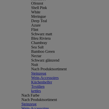
Ofenrot
Shell Pink
White
Meringue
Deep Teal
Azure
Flint
Schwarz matt
Bleu Riviera
Chambray
Sea Salt
Bamboo Green
Nectar
Schwarz glänzend
Nuit
Nach Produktsortiment
Steinzeug
Wein-Accessoires
Küchenhelfer
Textilien
kettles
Nach Farbe
Nach Produktsortiment
Steinzeug
Wein-Accessoires