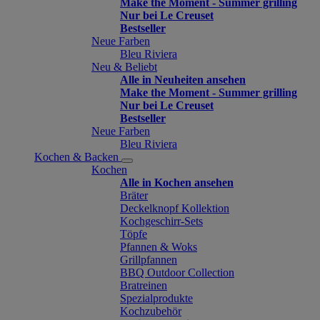
Make the Moment - Summer grilling
Nur bei Le Creuset
Bestseller
Neue Farben
Bleu Riviera
Neu & Beliebt
Alle in Neuheiten ansehen
Make the Moment - Summer grilling
Nur bei Le Creuset
Bestseller
Neue Farben
Bleu Riviera
Kochen & Backen
Kochen
Alle in Kochen ansehen
Bräter
Deckelknopf Kollektion
Kochgeschirr-Sets
Töpfe
Pfannen & Woks
Grillpfannen
BBQ Outdoor Collection
Bratreinen
Spezialprodukte
Kochzubehör