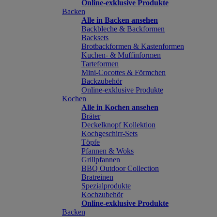
Online-exklusive Produkte
Backen
Alle in Backen ansehen
Backbleche & Backformen
Backsets
Brotbackformen & Kastenformen
Kuchen- & Muffinformen
Tarteformen
Mini-Cocottes & Förmchen
Backzubehör
Online-exklusive Produkte
Kochen
Alle in Kochen ansehen
Bräter
Deckelknopf Kollektion
Kochgeschirr-Sets
Töpfe
Pfannen & Woks
Grillpfannen
BBQ Outdoor Collection
Bratreinen
Spezialprodukte
Kochzubehör
Online-exklusive Produkte
Backen