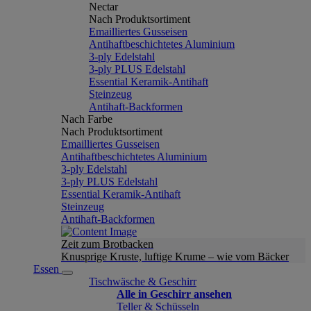
Nectar
Nach Produktsortiment
Emailliertes Gusseisen
Antihaftbeschichtetes Aluminium
3-ply Edelstahl
3-ply PLUS Edelstahl
Essential Keramik-Antihaft
Steinzeug
Antihaft-Backformen
Nach Farbe
Nach Produktsortiment
Emailliertes Gusseisen
Antihaftbeschichtetes Aluminium
3-ply Edelstahl
3-ply PLUS Edelstahl
Essential Keramik-Antihaft
Steinzeug
Antihaft-Backformen
Zeit zum Brotbacken
Knusprige Kruste, luftige Krume – wie vom Bäcker
Essen
Tischwäsche & Geschirr
Alle in Geschirr ansehen
Teller & Schüsseln