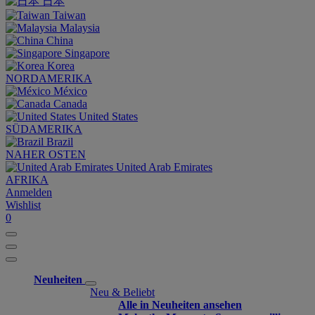
日本
Taiwan
Malaysia
China
Singapore
Korea
NORDAMERIKA
México
Canada
United States
SÜDAMERIKA
Brazil
NAHER OSTEN
United Arab Emirates
AFRIKA
Anmelden
Wishlist
0
Neuheiten
Neu & Beliebt
Alle in Neuheiten ansehen