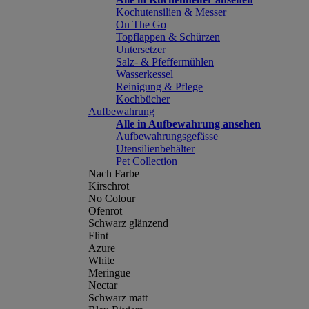
Kochutensilien & Messer
On The Go
Topflappen & Schürzen
Untersetzer
Salz- & Pfeffermühlen
Wasserkessel
Reinigung & Pflege
Kochbücher
Aufbewahrung
Alle in Aufbewahrung ansehen
Aufbewahrungsgefässe
Utensilienbehälter
Pet Collection
Nach Farbe
Kirschrot
No Colour
Ofenrot
Schwarz glänzend
Flint
Azure
White
Meringue
Nectar
Schwarz matt