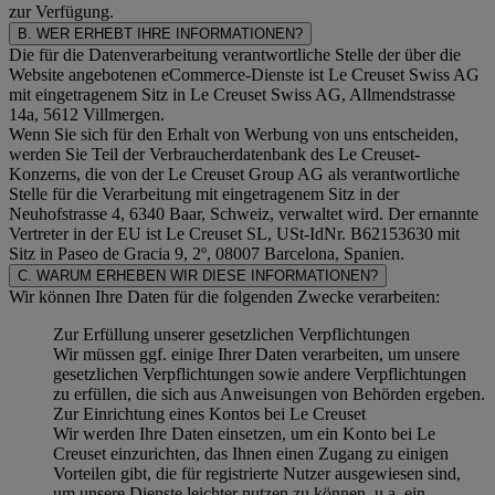
zur Verfügung.
B. WER ERHEBT IHRE INFORMATIONEN?
Die für die Datenverarbeitung verantwortliche Stelle der über die
Website angebotenen eCommerce-Dienste ist Le Creuset Swiss AG
mit eingetragenem Sitz in Le Creuset Swiss AG, Allmendstrasse
14a, 5612 Villmergen.
Wenn Sie sich für den Erhalt von Werbung von uns entscheiden,
werden Sie Teil der Verbraucherdatenbank des Le Creuset-
Konzerns, die von der Le Creuset Group AG als verantwortliche
Stelle für die Verarbeitung mit eingetragenem Sitz in der
Neuhofstrasse 4, 6340 Baar, Schweiz, verwaltet wird. Der ernannte
Vertreter in der EU ist Le Creuset SL, USt-IdNr. B62153630 mit
Sitz in Paseo de Gracia 9, 2º, 08007 Barcelona, Spanien.
C. WARUM ERHEBEN WIR DIESE INFORMATIONEN?
Wir können Ihre Daten für die folgenden Zwecke verarbeiten:
Zur Erfüllung unserer gesetzlichen Verpflichtungen
Wir müssen ggf. einige Ihrer Daten verarbeiten, um unsere
gesetzlichen Verpflichtungen sowie andere Verpflichtungen
zu erfüllen, die sich aus Anweisungen von Behörden ergeben.
Zur Einrichtung eines Kontos bei Le Creuset
Wir werden Ihre Daten einsetzen, um ein Konto bei Le
Creuset einzurichten, das Ihnen einen Zugang zu einigen
Vorteilen gibt, die für registrierte Nutzer ausgewiesen sind,
um unsere Dienste leichter nutzen zu können, u.a. ein