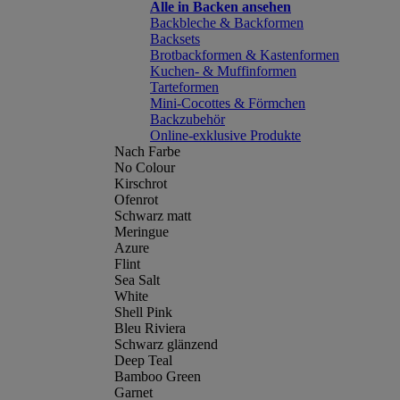
Alle in Backen ansehen
Backbleche & Backformen
Backsets
Brotbackformen & Kastenformen
Kuchen- & Muffinformen
Tarteformen
Mini-Cocottes & Förmchen
Backzubehör
Online-exklusive Produkte
Nach Farbe
No Colour
Kirschrot
Ofenrot
Schwarz matt
Meringue
Azure
Flint
Sea Salt
White
Shell Pink
Bleu Riviera
Schwarz glänzend
Deep Teal
Bamboo Green
Garnet