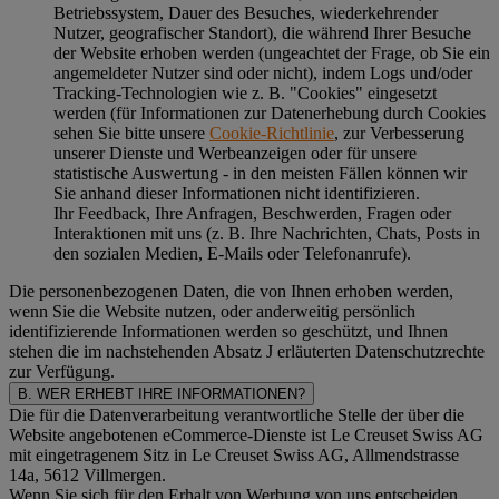
Betriebssystem, Dauer des Besuches, wiederkehrender
Nutzer, geografischer Standort), die während Ihrer Besuche
der Website erhoben werden (ungeachtet der Frage, ob Sie ein
angemeldeter Nutzer sind oder nicht), indem Logs und/oder
Tracking-Technologien wie z. B. "Cookies" eingesetzt
werden (für Informationen zur Datenerhebung durch Cookies
sehen Sie bitte unsere
Cookie-Richtlinie
, zur Verbesserung
unserer Dienste und Werbeanzeigen oder für unsere
statistische Auswertung - in den meisten Fällen können wir
Sie anhand dieser Informationen nicht identifizieren.
Ihr Feedback, Ihre Anfragen, Beschwerden, Fragen oder
Interaktionen mit uns (z. B. Ihre Nachrichten, Chats, Posts in
den sozialen Medien, E-Mails oder Telefonanrufe).
Die personenbezogenen Daten, die von Ihnen erhoben werden,
wenn Sie die Website nutzen, oder anderweitig persönlich
identifizierende Informationen werden so geschützt, und Ihnen
stehen die im nachstehenden
Absatz J
erläuterten Datenschutzrechte
zur Verfügung.
B. WER ERHEBT IHRE INFORMATIONEN?
Die für die Datenverarbeitung verantwortliche Stelle der über die
Website angebotenen eCommerce-Dienste ist Le Creuset Swiss AG
mit eingetragenem Sitz in Le Creuset Swiss AG, Allmendstrasse
14a, 5612 Villmergen.
Wenn Sie sich für den Erhalt von Werbung von uns entscheiden,