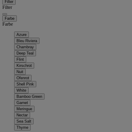
Filter
Filter
Farbe
Farbe
Azure
Bleu Riviera
Chambray
Deep Teal
Flint
Kirschrot
Nuit
Ofenrot
Shell Pink
White
Bamboo Green
Garnet
Meringue
Nectar
Sea Salt
Thyme