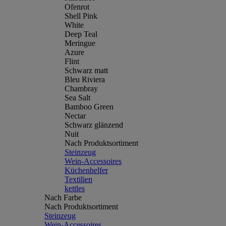
Ofenrot
Shell Pink
White
Deep Teal
Meringue
Azure
Flint
Schwarz matt
Bleu Riviera
Chambray
Sea Salt
Bamboo Green
Nectar
Schwarz glänzend
Nuit
Nach Produktsortiment
Steinzeug
Wein-Accessoires
Küchenhelfer
Textilien
kettles
Nach Farbe
Nach Produktsortiment
Steinzeug
Wein-Accessoires