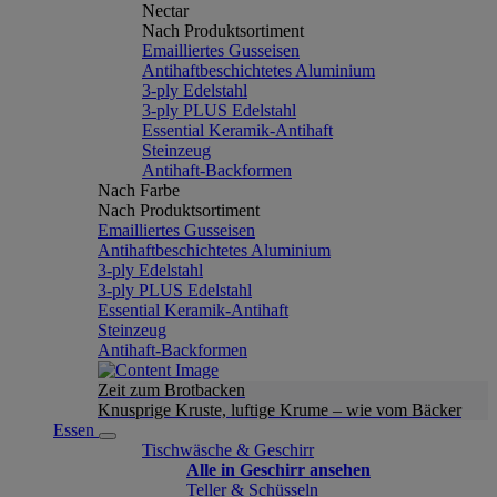
Nectar
Nach Produktsortiment
Emailliertes Gusseisen
Antihaftbeschichtetes Aluminium
3-ply Edelstahl
3-ply PLUS Edelstahl
Essential Keramik-Antihaft
Steinzeug
Antihaft-Backformen
Nach Farbe
Nach Produktsortiment
Emailliertes Gusseisen
Antihaftbeschichtetes Aluminium
3-ply Edelstahl
3-ply PLUS Edelstahl
Essential Keramik-Antihaft
Steinzeug
Antihaft-Backformen
Zeit zum Brotbacken
Knusprige Kruste, luftige Krume – wie vom Bäcker
Essen
Tischwäsche & Geschirr
Alle in Geschirr ansehen
Teller & Schüsseln