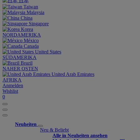
日本
Taiwan
Malaysia
China
Singapore
Korea
NORDAMERIKA
México
Canada
United States
SÜDAMERIKA
Brazil
NAHER OSTEN
United Arab Emirates
AFRIKA
Anmelden
Wishlist
0
Neuheiten
Neu & Beliebt
Alle in Neuheiten ansehen