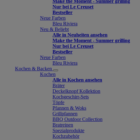
Make the Moment - Summer grilling
Nur bei Le Creuset
Bestseller
Neue Farben
Bleu Riviera
Neu & Beliebt
Alle in Neuheiten ansehen
Make the Moment - Summer grilling
Nur bei Le Creuset
Bestseller
Neue Farben
Bleu Riviera
Kochen & Backen
Kochen
Alle in Kochen ansehen
Bräter
Deckelknopf Kollektion
Kochgeschirr-Sets
Töpfe
Pfannen & Woks
Grillpfannen
BBQ Outdoor Collection
Bratreinen
Spezialprodukte
Kochzubehör