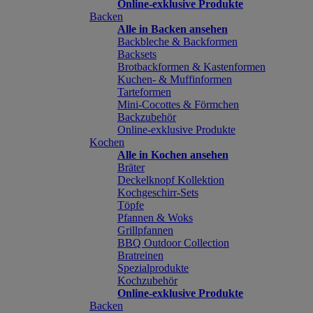
Online-exklusive Produkte
Backen
Alle in Backen ansehen
Backbleche & Backformen
Backsets
Brotbackformen & Kastenformen
Kuchen- & Muffinformen
Tarteformen
Mini-Cocottes & Förmchen
Backzubehör
Online-exklusive Produkte
Kochen
Alle in Kochen ansehen
Bräter
Deckelknopf Kollektion
Kochgeschirr-Sets
Töpfe
Pfannen & Woks
Grillpfannen
BBQ Outdoor Collection
Bratreinen
Spezialprodukte
Kochzubehör
Online-exklusive Produkte
Backen