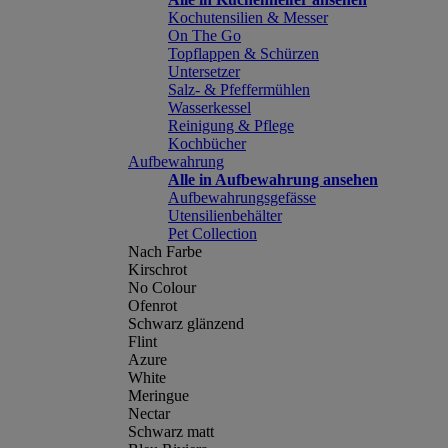
Kochutensilien & Messer
On The Go
Topflappen & Schürzen
Untersetzer
Salz- & Pfeffermühlen
Wasserkessel
Reinigung & Pflege
Kochbücher
Aufbewahrung
Alle in Aufbewahrung ansehen
Aufbewahrungsgefässe
Utensilienbehälter
Pet Collection
Nach Farbe
Kirschrot
No Colour
Ofenrot
Schwarz glänzend
Flint
Azure
White
Meringue
Nectar
Schwarz matt