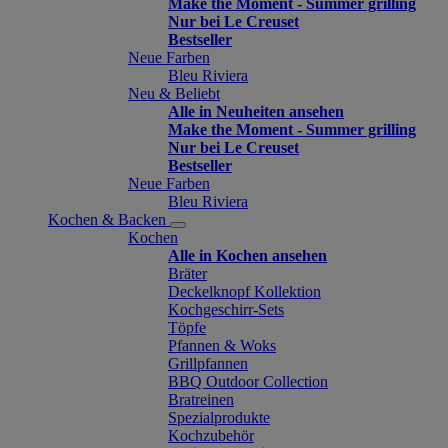
Make the Moment - Summer grilling
Nur bei Le Creuset
Bestseller
Neue Farben
Bleu Riviera
Neu & Beliebt
Alle in Neuheiten ansehen
Make the Moment - Summer grilling
Nur bei Le Creuset
Bestseller
Neue Farben
Bleu Riviera
Kochen & Backen
Kochen
Alle in Kochen ansehen
Bräter
Deckelknopf Kollektion
Kochgeschirr-Sets
Töpfe
Pfannen & Woks
Grillpfannen
BBQ Outdoor Collection
Bratreinen
Spezialprodukte
Kochzubehör