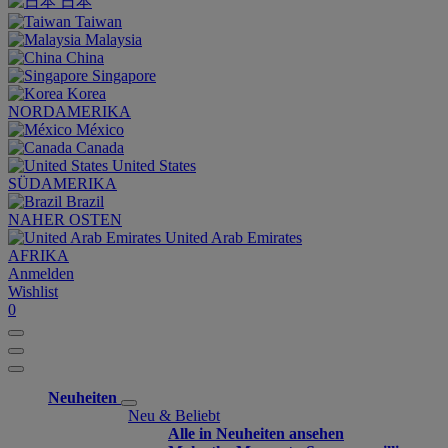
日本
Taiwan
Malaysia
China
Singapore
Korea
NORDAMERIKA
México
Canada
United States
SÜDAMERIKA
Brazil
NAHER OSTEN
United Arab Emirates
AFRIKA
Anmelden
Wishlist
0
Neuheiten
Neu & Beliebt
Alle in Neuheiten ansehen