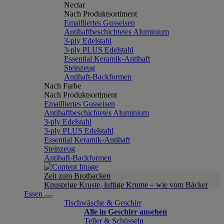
Nectar
Nach Produktsortiment
Emailliertes Gusseisen
Antihaftbeschichtetes Aluminium
3-ply Edelstahl
3-ply PLUS Edelstahl
Essential Keramik-Antihaft
Steinzeug
Antihaft-Backformen
Nach Farbe
Nach Produktsortiment
Emailliertes Gusseisen
Antihaftbeschichtetes Aluminium
3-ply Edelstahl
3-ply PLUS Edelstahl
Essential Keramik-Antihaft
Steinzeug
Antihaft-Backformen
Zeit zum Brotbacken
Knusprige Kruste, luftige Krume – wie vom Bäcker
Essen
Tischwäsche & Geschirr
Alle in Geschirr ansehen
Teller & Schüsseln