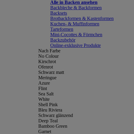
Alle in Backen ansehen
Backbleche & Backformen
Backsets
Brotbackformen & Kastenformen
Kuchen- & Muffinformen
Tarteformen
Mini-Cocottes & Förmchen
Backzubehör
Online-exklusive Produkte
Nach Farbe
No Colour
Kirschrot
Ofenrot
Schwarz matt
Meringue
Azure
Flint
Sea Salt
White
Shell Pink
Bleu Riviera
Schwarz glänzend
Deep Teal
Bamboo Green
Garnet