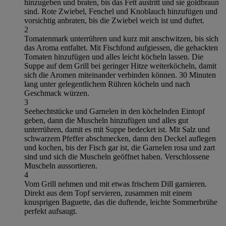
hinzugeben und braten, bis das Fett austritt und sie goldbraun
sind. Rote Zwiebel, Fenchel und Knoblauch hinzufügen und
vorsichtig anbraten, bis die Zwiebel weich ist und duftet.
2
Tomatenmark unterrühren und kurz mit anschwitzen, bis sich
das Aroma entfaltet. Mit Fischfond aufgiessen, die gehackten
Tomaten hinzufügen und alles leicht köcheln lassen. Die
Suppe auf dem Grill bei geringer Hitze weiterköcheln, damit
sich die Aromen miteinander verbinden können. 30 Minuten
lang unter gelegentlichem Rühren köcheln und nach
Geschmack würzen.
3
Seehechtstücke und Garnelen in den köchelnden Eintopf
geben, dann die Muscheln hinzufügen und alles gut
unterrühren, damit es mit Suppe bedecket ist. Mit Salz und
schwarzem Pfeffer abschmecken, dann den Deckel auflegen
und kochen, bis der Fisch gar ist, die Garnelen rosa und zart
sind und sich die Muscheln geöffnet haben. Verschlossene
Muscheln aussortieren.
4
Vom Grill nehmen und mit etwas frischem Dill garnieren.
Direkt aus dem Topf servieren, zusammen mit einem
knusprigen Baguette, das die duftende, leichte Sommerbrühe
perfekt aufsaugt.