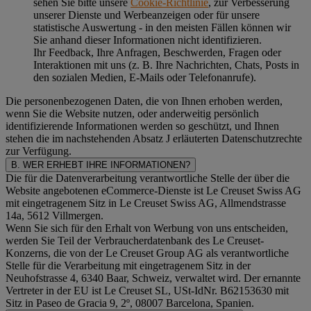
sehen Sie bitte unsere
Cookie-Richtlinie
, zur Verbesserung
unserer Dienste und Werbeanzeigen oder für unsere
statistische Auswertung - in den meisten Fällen können wir
Sie anhand dieser Informationen nicht identifizieren.
Ihr Feedback, Ihre Anfragen, Beschwerden, Fragen oder
Interaktionen mit uns (z. B. Ihre Nachrichten, Chats, Posts in
den sozialen Medien, E-Mails oder Telefonanrufe).
Die personenbezogenen Daten, die von Ihnen erhoben werden,
wenn Sie die Website nutzen, oder anderweitig persönlich
identifizierende Informationen werden so geschützt, und Ihnen
stehen die im nachstehenden
Absatz J
erläuterten Datenschutzrechte
zur Verfügung.
B. WER ERHEBT IHRE INFORMATIONEN?
Die für die Datenverarbeitung verantwortliche Stelle der über die
Website angebotenen eCommerce-Dienste ist Le Creuset Swiss AG
mit eingetragenem Sitz in Le Creuset Swiss AG, Allmendstrasse
14a, 5612 Villmergen.
Wenn Sie sich für den Erhalt von Werbung von uns entscheiden,
werden Sie Teil der Verbraucherdatenbank des Le Creuset-
Konzerns, die von der Le Creuset Group AG als verantwortliche
Stelle für die Verarbeitung mit eingetragenem Sitz in der
Neuhofstrasse 4, 6340 Baar, Schweiz, verwaltet wird. Der ernannte
Vertreter in der EU ist Le Creuset SL, USt-IdNr. B62153630 mit
Sitz in Paseo de Gracia 9, 2º, 08007 Barcelona, Spanien.