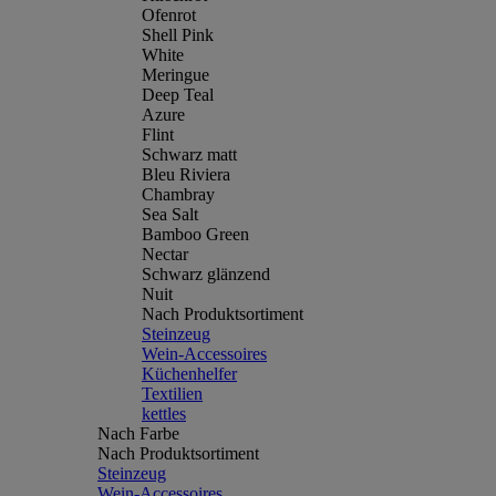
Ofenrot
Shell Pink
White
Meringue
Deep Teal
Azure
Flint
Schwarz matt
Bleu Riviera
Chambray
Sea Salt
Bamboo Green
Nectar
Schwarz glänzend
Nuit
Nach Produktsortiment
Steinzeug
Wein-Accessoires
Küchenhelfer
Textilien
kettles
Nach Farbe
Nach Produktsortiment
Steinzeug
Wein-Accessoires