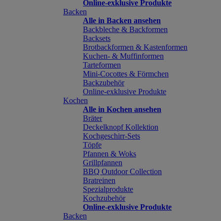
Online-exklusive Produkte
Backen
Alle in Backen ansehen
Backbleche & Backformen
Backsets
Brotbackformen & Kastenformen
Kuchen- & Muffinformen
Tarteformen
Mini-Cocottes & Förmchen
Backzubehör
Online-exklusive Produkte
Kochen
Alle in Kochen ansehen
Bräter
Deckelknopf Kollektion
Kochgeschirr-Sets
Töpfe
Pfannen & Woks
Grillpfannen
BBQ Outdoor Collection
Bratreinen
Spezialprodukte
Kochzubehör
Online-exklusive Produkte
Backen