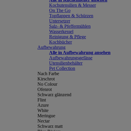
Kochutensilien & Messer
On The Go
Topflappen & Schürzen
Untersetzer
Salz- & Pfeffermühlen
Wasserkessel
Reinigung & Pflege
Kochbücher
Aufbewahrung
Alle in Aufbewahrung ansehen
Aufbewahrungsgefässe
Utensilienbehälter
Pet Collection
Nach Farbe
Kirschrot
No Colour
Ofenrot
Schwarz glänzend
Flint
Azure
White
Meringue
Nectar
Schwarz matt