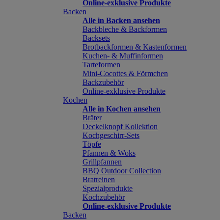
Online-exklusive Produkte
Backen
Alle in Backen ansehen
Backbleche & Backformen
Backsets
Brotbackformen & Kastenformen
Kuchen- & Muffinformen
Tarteformen
Mini-Cocottes & Förmchen
Backzubehör
Online-exklusive Produkte
Kochen
Alle in Kochen ansehen
Bräter
Deckelknopf Kollektion
Kochgeschirr-Sets
Töpfe
Pfannen & Woks
Grillpfannen
BBQ Outdoor Collection
Bratreinen
Spezialprodukte
Kochzubehör
Online-exklusive Produkte
Backen