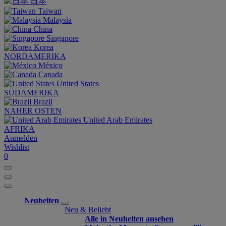
日本
Taiwan
Malaysia
China
Singapore
Korea
NORDAMERIKA
México
Canada
United States
SÜDAMERIKA
Brazil
NAHER OSTEN
United Arab Emirates
AFRIKA
Anmelden
Wishlist
0
Neuheiten
Neu & Beliebt
Alle in Neuheiten ansehen