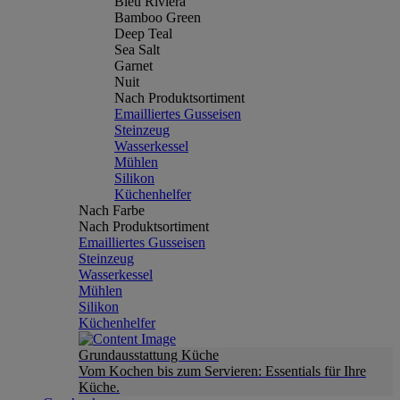
Bleu Riviera
Bamboo Green
Deep Teal
Sea Salt
Garnet
Nuit
Nach Produktsortiment
Emailliertes Gusseisen
Steinzeug
Wasserkessel
Mühlen
Silikon
Küchenhelfer
Nach Farbe
Nach Produktsortiment
Emailliertes Gusseisen
Steinzeug
Wasserkessel
Mühlen
Silikon
Küchenhelfer
Grundausstattung Küche
Vom Kochen bis zum Servieren: Essentials für Ihre
Küche.