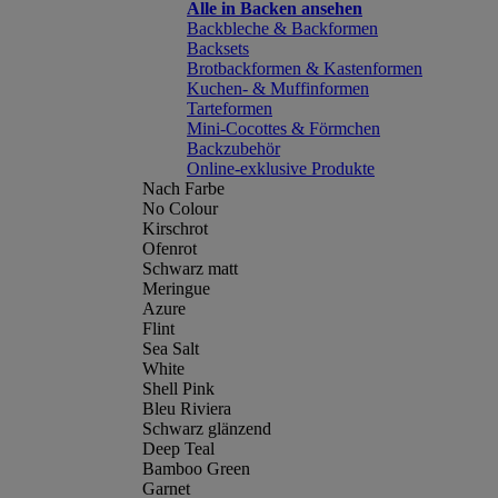
Alle in Backen ansehen
Backbleche & Backformen
Backsets
Brotbackformen & Kastenformen
Kuchen- & Muffinformen
Tarteformen
Mini-Cocottes & Förmchen
Backzubehör
Online-exklusive Produkte
Nach Farbe
No Colour
Kirschrot
Ofenrot
Schwarz matt
Meringue
Azure
Flint
Sea Salt
White
Shell Pink
Bleu Riviera
Schwarz glänzend
Deep Teal
Bamboo Green
Garnet