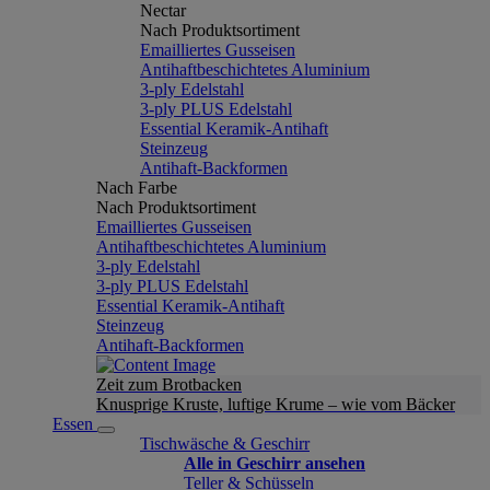
Nectar
Nach Produktsortiment
Emailliertes Gusseisen
Antihaftbeschichtetes Aluminium
3-ply Edelstahl
3-ply PLUS Edelstahl
Essential Keramik-Antihaft
Steinzeug
Antihaft-Backformen
Nach Farbe
Nach Produktsortiment
Emailliertes Gusseisen
Antihaftbeschichtetes Aluminium
3-ply Edelstahl
3-ply PLUS Edelstahl
Essential Keramik-Antihaft
Steinzeug
Antihaft-Backformen
Zeit zum Brotbacken
Knusprige Kruste, luftige Krume – wie vom Bäcker
Essen
Tischwäsche & Geschirr
Alle in Geschirr ansehen
Teller & Schüsseln