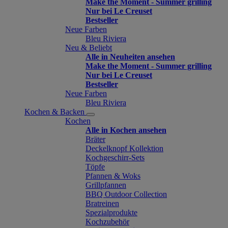
Make the Moment - Summer grilling
Nur bei Le Creuset
Bestseller
Neue Farben
Bleu Riviera
Neu & Beliebt
Alle in Neuheiten ansehen
Make the Moment - Summer grilling
Nur bei Le Creuset
Bestseller
Neue Farben
Bleu Riviera
Kochen & Backen
Kochen
Alle in Kochen ansehen
Bräter
Deckelknopf Kollektion
Kochgeschirr-Sets
Töpfe
Pfannen & Woks
Grillpfannen
BBQ Outdoor Collection
Bratreinen
Spezialprodukte
Kochzubehör