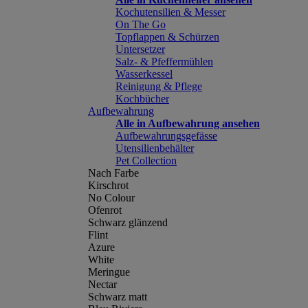
Kochutensilien & Messer
On The Go
Topflappen & Schürzen
Untersetzer
Salz- & Pfeffermühlen
Wasserkessel
Reinigung & Pflege
Kochbücher
Aufbewahrung
Alle in Aufbewahrung ansehen
Aufbewahrungsgefässe
Utensilienbehälter
Pet Collection
Nach Farbe
Kirschrot
No Colour
Ofenrot
Schwarz glänzend
Flint
Azure
White
Meringue
Nectar
Schwarz matt