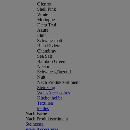
Ofenrot
Shell Pink
White
Meringue
Deep Teal
Azure
Flint
Schwarz matt
Bleu Riviera
Chambray
Sea Salt
Bamboo Green
Nectar
Schwarz glänzend
Nuit
Nach Produktsortiment
Steinzeug
Wein-Accessoires
Küchenhelfer
Textilien
kettles
Nach Farbe
Nach Produktsortiment
Steinzeug
Wein-Accessoires