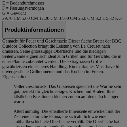
E = Bodendurchmesser
F = Fassungsvermögen
G = Gewicht
29.70 CM
5.60 CM
12.20 CM
37.00 CM
25.6 CM
3.2 L
5.82 KG
Produktinformationen
Gemacht für Feuer und Geschmack: Dieser flache Bräter der BBQ
Outdoor Collection bringt die Leistung von Le Creuset nach
draussen. Seine grosszügige Oberfläche und die niedrigen
Seitenwände eignen sich ideal zum Grillen und für Gerichte, die in
einer Pfanne zubereitet werden. Die extragrossen Griffe
gewährleisten ein sicheres Handling. Ein markantes Must-have für
unvergessliche Grillmomente und das Kochen im Freien.
Eigenschaften:
Voller Geschmack: Das Gusseisen speichert die Wärme sehr
gut, perfekt für gleichmässiges Kochen und Braten. Ihre
köstlichen Kreationen bleiben zudem auf dem Tisch länger
warm.
Altert anmutig: Die emaillierte Innenseite entwickelt mit der
Zeit eine natürliche Patina, die sich ähnlich wie eine
antihaftbeschichtete Oberfläche verhält. Die Oberfläche hat
ausserdem hervorragende Eigenschaften zum Lösen von