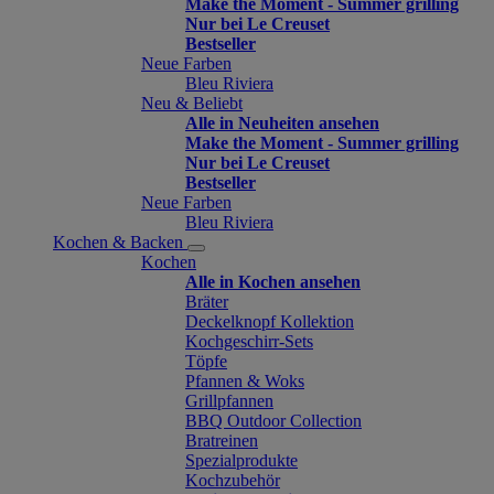
Make the Moment - Summer grilling
Nur bei Le Creuset
Bestseller
Neue Farben
Bleu Riviera
Neu & Beliebt
Alle in Neuheiten ansehen
Make the Moment - Summer grilling
Nur bei Le Creuset
Bestseller
Neue Farben
Bleu Riviera
Kochen & Backen
Kochen
Alle in Kochen ansehen
Bräter
Deckelknopf Kollektion
Kochgeschirr-Sets
Töpfe
Pfannen & Woks
Grillpfannen
BBQ Outdoor Collection
Bratreinen
Spezialprodukte
Kochzubehör