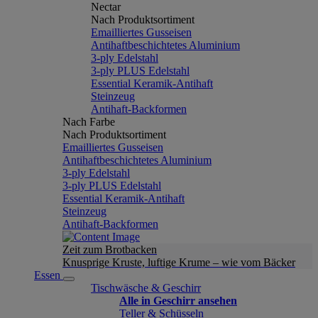
Nectar
Nach Produktsortiment
Emailliertes Gusseisen
Antihaftbeschichtetes Aluminium
3-ply Edelstahl
3-ply PLUS Edelstahl
Essential Keramik-Antihaft
Steinzeug
Antihaft-Backformen
Nach Farbe
Nach Produktsortiment
Emailliertes Gusseisen
Antihaftbeschichtetes Aluminium
3-ply Edelstahl
3-ply PLUS Edelstahl
Essential Keramik-Antihaft
Steinzeug
Antihaft-Backformen
Zeit zum Brotbacken
Knusprige Kruste, luftige Krume – wie vom Bäcker
Essen
Tischwäsche & Geschirr
Alle in Geschirr ansehen
Teller & Schüsseln