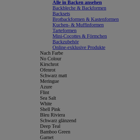
Alle in Backen ansehen
Backbleche & Backformen
Backsets
Brotbackformen & Kastenformen
Kuchen- & Muffinformen
Tarteformen
Mini-Cocottes & Förmchen
Backzubehör
Online-exklusive Produkte
Nach Farbe
No Colour
Kirschrot
Ofenrot
Schwarz matt
Meringue
Azure
Flint
Sea Salt
White
Shell Pink
Bleu Riviera
Schwarz glänzend
Deep Teal
Bamboo Green
Garnet