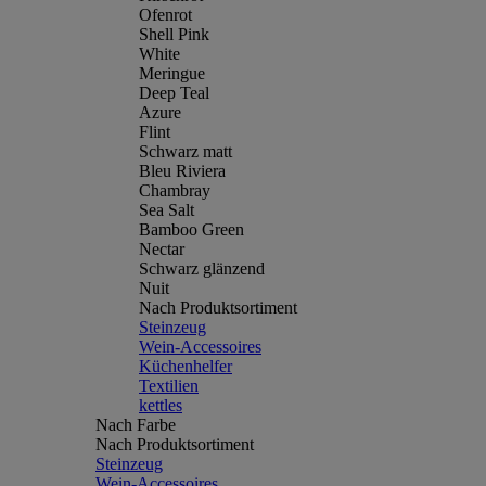
Ofenrot
Shell Pink
White
Meringue
Deep Teal
Azure
Flint
Schwarz matt
Bleu Riviera
Chambray
Sea Salt
Bamboo Green
Nectar
Schwarz glänzend
Nuit
Nach Produktsortiment
Steinzeug
Wein-Accessoires
Küchenhelfer
Textilien
kettles
Nach Farbe
Nach Produktsortiment
Steinzeug
Wein-Accessoires