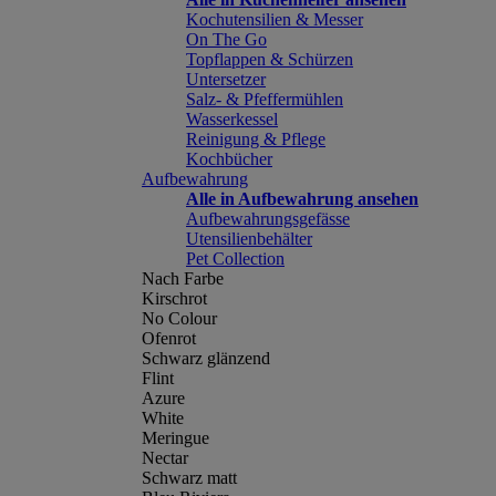
Kochutensilien & Messer
On The Go
Topflappen & Schürzen
Untersetzer
Salz- & Pfeffermühlen
Wasserkessel
Reinigung & Pflege
Kochbücher
Aufbewahrung
Alle in Aufbewahrung ansehen
Aufbewahrungsgefässe
Utensilienbehälter
Pet Collection
Nach Farbe
Kirschrot
No Colour
Ofenrot
Schwarz glänzend
Flint
Azure
White
Meringue
Nectar
Schwarz matt