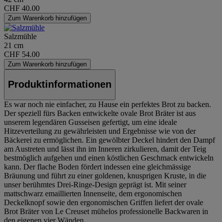
CHF 40.00
Zum Warenkorb hinzufügen
Salzmühle
21 cm
CHF 54.00
Zum Warenkorb hinzufügen
Produktinformationen
Es war noch nie einfacher, zu Hause ein perfektes Brot zu backen.
Der speziell fürs Backen entwickelte ovale Brot Bräter ist aus
unserem legendären Gusseisen gefertigt, um eine ideale
Hitzeverteilung zu gewährleisten und Ergebnisse wie von der
Bäckerei zu ermöglichen. Ein gewölbter Deckel hindert den Dampf
am Austreten und lässt ihn im Inneren zirkulieren, damit der Teig
bestmöglich aufgehen und einen köstlichen Geschmack entwickeln
kann. Der flache Boden fördert indessen eine gleichmässige
Bräunung und führt zu einer goldenen, knusprigen Kruste, in die
unser berühmtes Drei-Ringe-Design geprägt ist. Mit seiner
mattschwarz emaillierten Innenseite, dem ergonomischen
Deckelknopf sowie den ergonomischen Griffen liefert der ovale
Brot Bräter von Le Creuset mühelos professionelle Backwaren in
den eigenen vier Wänden.