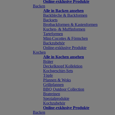
Online-exklusive Produkte
Backen
Alle in Backen ansehen
Backbleche & Backformen
Backsets
Brotbackformen & Kastenformen
Kuchen- & Muffinformen
Tarteformen
Mini-Cocottes & Förmchen
Backzubehör
Online-exklusive Produkte
Kochen
Alle in Kochen ansehen
Bräter
Deckelknopf Kollektion
Kochgeschirr-Sets
Töpfe
Pfannen & Woks
Grillpfannen
BBQ Outdoor Collection
Bratreinen
Spezialprodukte
Kochzubehör
Online-exklusive Produkte
Backen