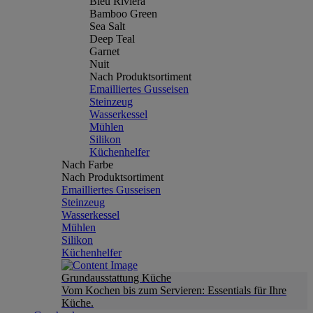
Bleu Riviera
Bamboo Green
Sea Salt
Deep Teal
Garnet
Nuit
Nach Produktsortiment
Emailliertes Gusseisen
Steinzeug
Wasserkessel
Mühlen
Silikon
Küchenhelfer
Nach Farbe
Nach Produktsortiment
Emailliertes Gusseisen
Steinzeug
Wasserkessel
Mühlen
Silikon
Küchenhelfer
Grundausstattung Küche
Vom Kochen bis zum Servieren: Essentials für Ihre
Küche.