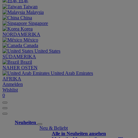
日本
Taiwan
Malaysia
China
Singapore
Korea
NORDAMERIKA
México
Canada
United States
SÜDAMERIKA
Brazil
NAHER OSTEN
United Arab Emirates
AFRIKA
Anmelden
Wishlist
0
Neuheiten
Neu & Beliebt
Alle in Neuheiten ansehen