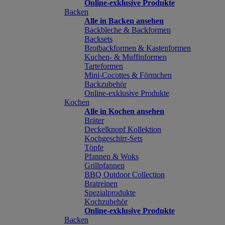
Online-exklusive Produkte
Backen
Alle in Backen ansehen
Backbleche & Backformen
Backsets
Brotbackformen & Kastenformen
Kuchen- & Muffinformen
Tarteformen
Mini-Cocottes & Förmchen
Backzubehör
Online-exklusive Produkte
Kochen
Alle in Kochen ansehen
Bräter
Deckelknopf Kollektion
Kochgeschirr-Sets
Töpfe
Pfannen & Woks
Grillpfannen
BBQ Outdoor Collection
Bratreinen
Spezialprodukte
Kochzubehör
Online-exklusive Produkte
Backen