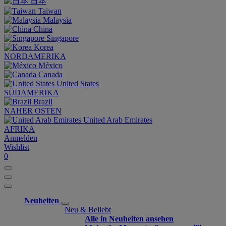
日本
Taiwan
Malaysia
China
Singapore
Korea
NORDAMERIKA
México
Canada
United States
SÜDAMERIKA
Brazil
NAHER OSTEN
United Arab Emirates
AFRIKA
Anmelden
Wishlist
0
Neuheiten
Neu & Beliebt
Alle in Neuheiten ansehen