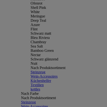
Ofenrot
Shell Pink
White
Meringue
Deep Teal
Azure
Flint
Schwarz matt
Bleu Riviera
Chambray
Sea Salt
Bamboo Green
Nectar
Schwarz glänzend
Nuit
Nach Produktsortiment
Steinzeug
Wein-Accessoires
Küchenhelfer
Textilien
kettles
Nach Farbe
Nach Produktsortiment
Steinzeug
Wein-Accessoires