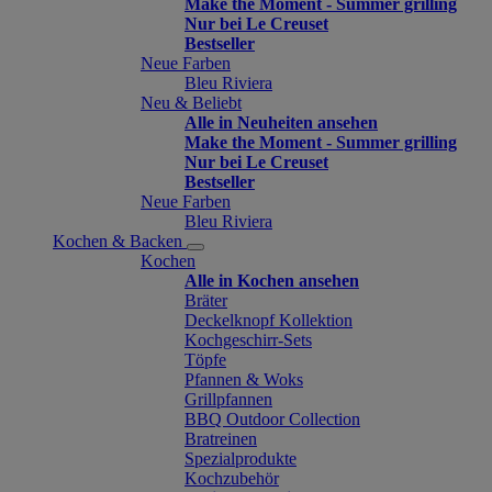
Make the Moment - Summer grilling
Nur bei Le Creuset
Bestseller
Neue Farben
Bleu Riviera
Neu & Beliebt
Alle in Neuheiten ansehen
Make the Moment - Summer grilling
Nur bei Le Creuset
Bestseller
Neue Farben
Bleu Riviera
Kochen & Backen
Kochen
Alle in Kochen ansehen
Bräter
Deckelknopf Kollektion
Kochgeschirr-Sets
Töpfe
Pfannen & Woks
Grillpfannen
BBQ Outdoor Collection
Bratreinen
Spezialprodukte
Kochzubehör