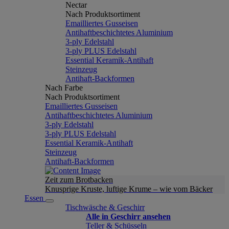
Nectar
Nach Produktsortiment
Emailliertes Gusseisen
Antihaftbeschichtetes Aluminium
3-ply Edelstahl
3-ply PLUS Edelstahl
Essential Keramik-Antihaft
Steinzeug
Antihaft-Backformen
Nach Farbe
Nach Produktsortiment
Emailliertes Gusseisen
Antihaftbeschichtetes Aluminium
3-ply Edelstahl
3-ply PLUS Edelstahl
Essential Keramik-Antihaft
Steinzeug
Antihaft-Backformen
Zeit zum Brotbacken
Knusprige Kruste, luftige Krume – wie vom Bäcker
Essen
Tischwäsche & Geschirr
Alle in Geschirr ansehen
Teller & Schüsseln