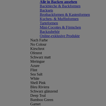
Alle in Backen ansehen
Backbleche & Backformen
Backsets
Brotbackformen & Kastenformen
Kuchen- & Muffinformen
Tarteformen
Mini-Cocottes & Förmchen
Backzubehör
Online-exklusive Produkte
Nach Farbe
No Colour
Kirschrot
Ofenrot
Schwarz matt
Meringue
Azure
Flint
Sea Salt
White
Shell Pink
Bleu Riviera
Schwarz glänzend
Deep Teal
Bamboo Green
Garnet