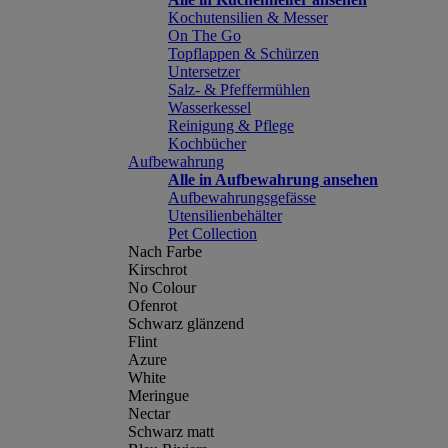
Kochutensilien & Messer
On The Go
Topflappen & Schürzen
Untersetzer
Salz- & Pfeffermühlen
Wasserkessel
Reinigung & Pflege
Kochbücher
Aufbewahrung
Alle in Aufbewahrung ansehen
Aufbewahrungsgefässe
Utensilienbehälter
Pet Collection
Nach Farbe
Kirschrot
No Colour
Ofenrot
Schwarz glänzend
Flint
Azure
White
Meringue
Nectar
Schwarz matt