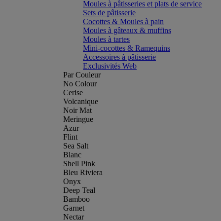
Moules à pâtisseries et plats de service
Sets de pâtisserie
Cocottes & Moules à pain
Moules à gâteaux & muffins
Moules à tartes
Mini-cocottes & Ramequins
Accessoires à pâtisserie
Exclusivités Web
Par Couleur
No Colour
Cerise
Volcanique
Noir Mat
Meringue
Azur
Flint
Sea Salt
Blanc
Shell Pink
Bleu Riviera
Onyx
Deep Teal
Bamboo
Garnet
Nectar