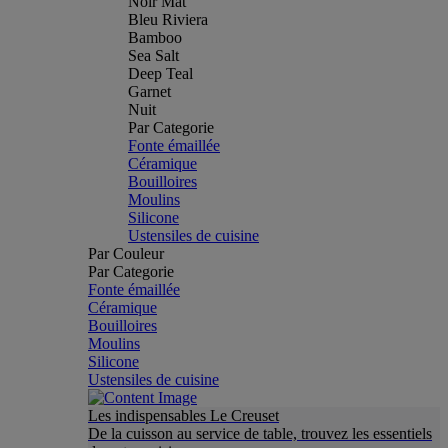
Noir Mat
Bleu Riviera
Bamboo
Sea Salt
Deep Teal
Garnet
Nuit
Par Categorie
Fonte émaillée
Céramique
Bouilloires
Moulins
Silicone
Ustensiles de cuisine
Par Couleur
Par Categorie
Fonte émaillée
Céramique
Bouilloires
Moulins
Silicone
Ustensiles de cuisine
Les indispensables Le Creuset
De la cuisson au service de table, trouvez les essentiels