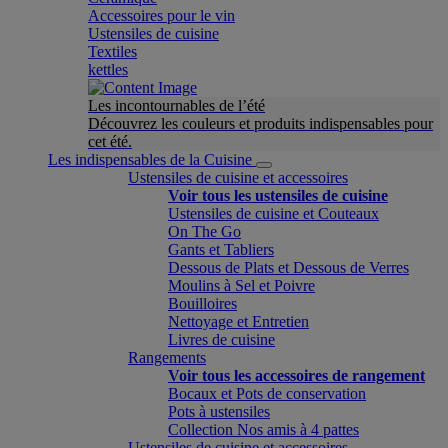
Accessoires pour le vin
Ustensiles de cuisine
Textiles
kettles
Les incontournables de l’été
Découvrez les couleurs et produits indispensables pour
cet été.
Les indispensables de la Cuisine
Ustensiles de cuisine et accessoires
Voir tous les ustensiles de cuisine
Ustensiles de cuisine et Couteaux
On The Go
Gants et Tabliers
Dessous de Plats et Dessous de Verres
Moulins à Sel et Poivre
Bouilloires
Nettoyage et Entretien
Livres de cuisine
Rangements
Voir tous les accessoires de rangement
Bocaux et Pots de conservation
Pots à ustensiles
Collection Nos amis à 4 pattes
Ustensiles de cuisine et accessoires