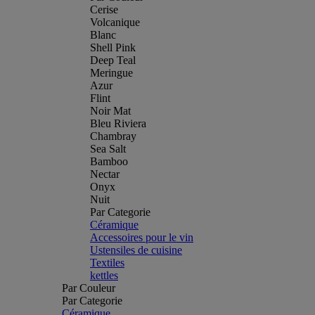
Cerise
Volcanique
Blanc
Shell Pink
Deep Teal
Meringue
Azur
Flint
Noir Mat
Bleu Riviera
Chambray
Sea Salt
Bamboo
Nectar
Onyx
Nuit
Par Categorie
Céramique
Accessoires pour le vin
Ustensiles de cuisine
Textiles
kettles
Par Couleur
Par Categorie
Céramique