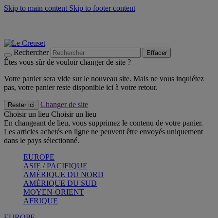
Skip to main content
Skip to footer content
Les incontournables de l’été
Craquez
Poêles: livraison offerte
Livraison en 2 à 4 jours ouvrables
Rechercher
Effacer
Êtes vous sûr de vouloir changer de site ?
Votre panier sera vide sur le nouveau site. Mais ne vous inquiétez
pas, votre panier reste disponible ici à votre retour.
Changer de site
Rester ici
Choisir un lieu
Choisir un lieu
En changeant de lieu, vous supprimez le contenu de votre panier.
Les articles achetés en ligne ne peuvent être envoyés uniquement
dans le pays sélectionné.
EUROPE
ASIE / PACIFIQUE
AMÉRIQUE DU NORD
AMÉRIQUE DU SUD
MOYEN-ORIENT
AFRIQUE
EUROPE