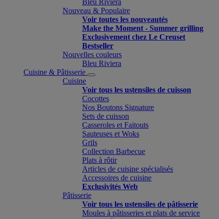
Bleu Riviera
Nouveau & Populaire
Voir toutes les nouveautés
Make the Moment - Summer grilling
Exclusivement chez Le Creuset
Bestseller
Nouvelles couleurs
Bleu Riviera
Cuisine & Pâtisserie
Cuisine
Voir tous les ustensiles de cuisson
Cocottes
Nos Boutons Signature
Sets de cuisson
Casseroles et Faitouts
Sauteuses et Woks
Grils
Collection Barbecue
Plats à rôtir
Articles de cuisine spécialisés
Accessoires de cuisine
Exclusivités Web
Pâtisserie
Voir tous les ustensiles de pâtisserie
Moules à pâtisseries et plats de service