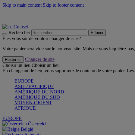
Skip to main content
Skip to footer content
Les incontournables de l’été
Craquez
Poêles: livraison offerte
Livraison en 2 à 4 jours ouvrables
Rechercher
Effacer
Êtes vous sûr de vouloir changer de site ?
Votre panier sera vide sur le nouveau site. Mais ne vous inquiétez pas, 
Changer de site
Rester ici
Choisir un lieu
Choisir un lieu
En changeant de lieu, vous supprimez le contenu de votre panier. Les 
EUROPE
ASIE / PACIFIQUE
AMÉRIQUE DU NORD
AMÉRIQUE DU SUD
MOYEN-ORIENT
AFRIQUE
EUROPE
Österreich
België
Schweiz