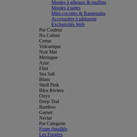
Moules à gâteaux & muffins
Moules à tartes
Mini-cocottes & Ramequins
Accessoires à pâtisserie
Exclusivités Web
Par Couleur
No Colour
Cerise
Volcanique
Noir Mat
Meringue
Azur
Flint
Sea Salt
Blanc
Shell Pink
Bleu Riviera
Onyx
Deep Teal
Bamboo
Garnet
Nectar
Par Categorie
Fonte émaillée
Les Forgées