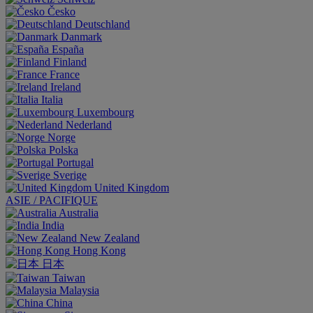
Česko
Deutschland
Danmark
España
Finland
France
Ireland
Italia
Luxembourg
Nederland
Norge
Polska
Portugal
Sverige
United Kingdom
ASIE / PACIFIQUE
Australia
India
New Zealand
Hong Kong
日本
Taiwan
Malaysia
China