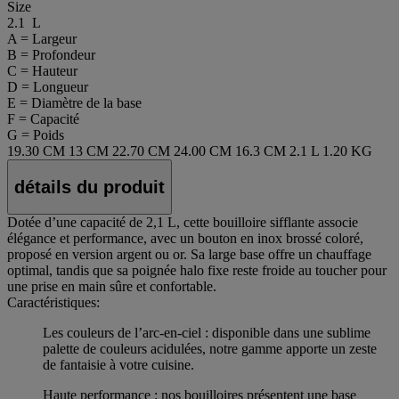
Size
2.1 L
A = Largeur
B = Profondeur
C = Hauteur
D = Longueur
E = Diamètre de la base
F = Capacité
G = Poids
19.30 CM
13 CM
22.70 CM
24.00 CM
16.3 CM
2.1 L
1.20 KG
détails du produit
Dotée d’une capacité de 2,1 L, cette bouilloire sifflante associe
élégance et performance, avec un bouton en inox brossé coloré,
proposé en version argent ou or. Sa large base offre un chauffage
optimal, tandis que sa poignée halo fixe reste froide au toucher pour
une prise en main sûre et confortable.
Caractéristiques:
Les couleurs de l’arc-en-ciel : disponible dans une sublime
palette de couleurs acidulées, notre gamme apporte un zeste
de fantaisie à votre cuisine.
Haute performance : nos bouilloires présentent une base