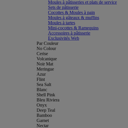
Moules à pâtisseries et plats de service
Sets de pâtisserie
Cocottes & Moules à pain
Moules à gâteaux & muffins
Moules à tartes
Mini-cocottes & Ramequins
Accessoires à pâtisserie
Exclusivités Web
Par Couleur
No Colour
Cerise
Volcanique
Noir Mat
Meringue
Azur
Flint
Sea Salt
Blanc
Shell Pink
Bleu Riviera
Onyx
Deep Teal
Bamboo
Garnet
Nectar