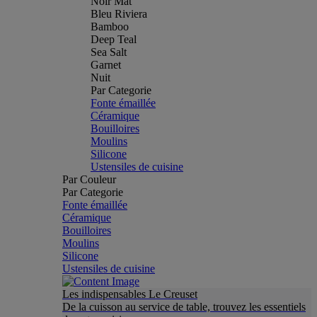
Noir Mat
Bleu Riviera
Bamboo
Deep Teal
Sea Salt
Garnet
Nuit
Par Categorie
Fonte émaillée
Céramique
Bouilloires
Moulins
Silicone
Ustensiles de cuisine
Par Couleur
Par Categorie
Fonte émaillée
Céramique
Bouilloires
Moulins
Silicone
Ustensiles de cuisine
Les indispensables Le Creuset
De la cuisson au service de table, trouvez les essentiels