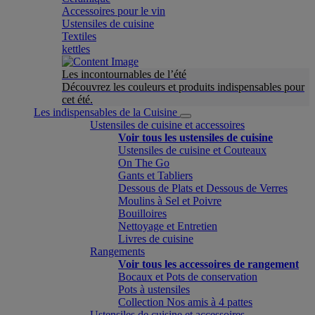
Accessoires pour le vin
Ustensiles de cuisine
Textiles
kettles
Les incontournables de l’été
Découvrez les couleurs et produits indispensables pour
cet été.
Les indispensables de la Cuisine
Ustensiles de cuisine et accessoires
Voir tous les ustensiles de cuisine
Ustensiles de cuisine et Couteaux
On The Go
Gants et Tabliers
Dessous de Plats et Dessous de Verres
Moulins à Sel et Poivre
Bouilloires
Nettoyage et Entretien
Livres de cuisine
Rangements
Voir tous les accessoires de rangement
Bocaux et Pots de conservation
Pots à ustensiles
Collection Nos amis à 4 pattes
Ustensiles de cuisine et accessoires