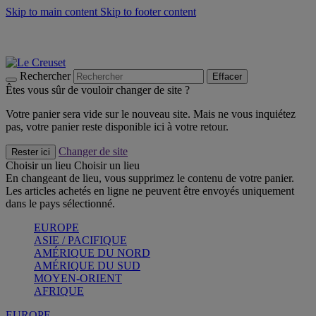
Skip to main content
Skip to footer content
Les incontournables de l’été
Craquez
Poêles: livraison offerte
Livraison en 2 à 4 jours ouvrables
Rechercher
Effacer
Êtes vous sûr de vouloir changer de site ?
Votre panier sera vide sur le nouveau site. Mais ne vous inquiétez
pas, votre panier reste disponible ici à votre retour.
Changer de site
Rester ici
Choisir un lieu
Choisir un lieu
En changeant de lieu, vous supprimez le contenu de votre panier.
Les articles achetés en ligne ne peuvent être envoyés uniquement
dans le pays sélectionné.
EUROPE
ASIE / PACIFIQUE
AMÉRIQUE DU NORD
AMÉRIQUE DU SUD
MOYEN-ORIENT
AFRIQUE
EUROPE