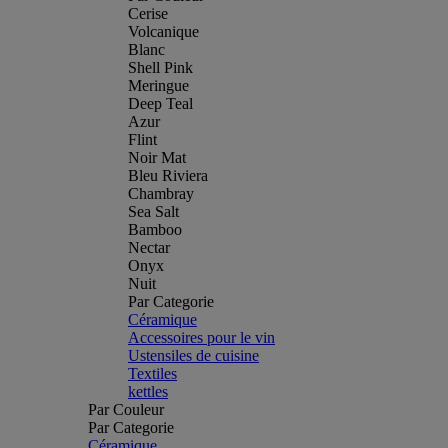
Cerise
Volcanique
Blanc
Shell Pink
Meringue
Deep Teal
Azur
Flint
Noir Mat
Bleu Riviera
Chambray
Sea Salt
Bamboo
Nectar
Onyx
Nuit
Par Categorie
Céramique
Accessoires pour le vin
Ustensiles de cuisine
Textiles
kettles
Par Couleur
Par Categorie
Céramique