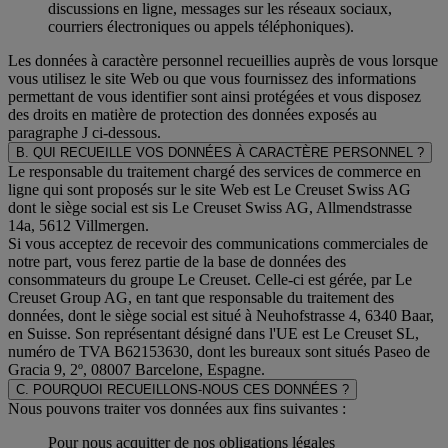
discussions en ligne, messages sur les réseaux sociaux,
courriers électroniques ou appels téléphoniques).
Les données à caractère personnel recueillies auprès de vous lorsque
vous utilisez le site Web ou que vous fournissez des informations
permettant de vous identifier sont ainsi protégées et vous disposez
des droits en matière de protection des données exposés au
paragraphe J
ci-dessous.
B. QUI RECUEILLE VOS DONNÉES À CARACTÈRE PERSONNEL ?
Le responsable du traitement chargé des services de commerce en
ligne qui sont proposés sur le site Web est Le Creuset Swiss AG
dont le siège social est sis Le Creuset Swiss AG, Allmendstrasse
14a, 5612 Villmergen.
Si vous acceptez de recevoir des communications commerciales de
notre part, vous ferez partie de la base de données des
consommateurs du groupe Le Creuset. Celle-ci est gérée, par Le
Creuset Group AG, en tant que responsable du traitement des
données, dont le siège social est situé à Neuhofstrasse 4, 6340 Baar,
en Suisse. Son représentant désigné dans l'UE est Le Creuset SL,
numéro de TVA B62153630, dont les bureaux sont situés Paseo de
Gracia 9, 2º, 08007 Barcelone, Espagne.
C. POURQUOI RECUEILLONS-NOUS CES DONNÉES ?
Nous pouvons traiter vos données aux fins suivantes :
Pour nous acquitter de nos obligations légales