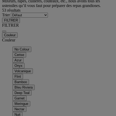
Mixeurs, râpes, cuillères, couteaux, etc., nous avons tous les
ustensiles qu’il vous faut pour préparer des repas grandioses.
53 résultats
Trier
FILTRER
FILTRER
Couleur
Couleur
No Colour
Cerise
Azur
Onyx
Volcanique
Flint
Bamboo
Bleu Riviera
Deep Teal
Garnet
Meringue
Nectar
Nuit