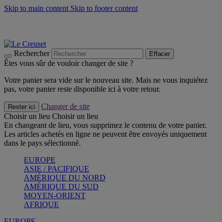
Skip to main content
Skip to footer content
Les incontournables de l’été
Craquez
Poêles: livraison offerte
Livraison en 2 à 4 jours ouvrables
Rechercher
Effacer
Êtes vous sûr de vouloir changer de site ?
Votre panier sera vide sur le nouveau site. Mais ne vous inquiétez
pas, votre panier reste disponible ici à votre retour.
Changer de site
Rester ici
Choisir un lieu
Choisir un lieu
En changeant de lieu, vous supprimez le contenu de votre panier.
Les articles achetés en ligne ne peuvent être envoyés uniquement
dans le pays sélectionné.
EUROPE
ASIE / PACIFIQUE
AMÉRIQUE DU NORD
AMÉRIQUE DU SUD
MOYEN-ORIENT
AFRIQUE
EUROPE