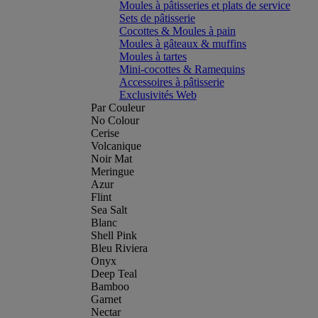
Moules à pâtisseries et plats de service
Sets de pâtisserie
Cocottes & Moules à pain
Moules à gâteaux & muffins
Moules à tartes
Mini-cocottes & Ramequins
Accessoires à pâtisserie
Exclusivités Web
Par Couleur
No Colour
Cerise
Volcanique
Noir Mat
Meringue
Azur
Flint
Sea Salt
Blanc
Shell Pink
Bleu Riviera
Onyx
Deep Teal
Bamboo
Garnet
Nectar