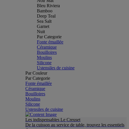
Noir Mat
Bleu Riviera
Bamboo
Deep Teal
Sea Salt
Garnet
Nuit
Par Categorie
Fonte émaillée
Céramique
Bouilloires
Moulins
Silicone
Ustensiles de cuisine
Par Couleur
Par Categorie
Fonte émaillée
Céramique
Bouilloires
Moulins
Silicone
Ustensiles de cuisine
Les indispensables Le Creuset
De la cuisson au service de table, trouvez les essentiels