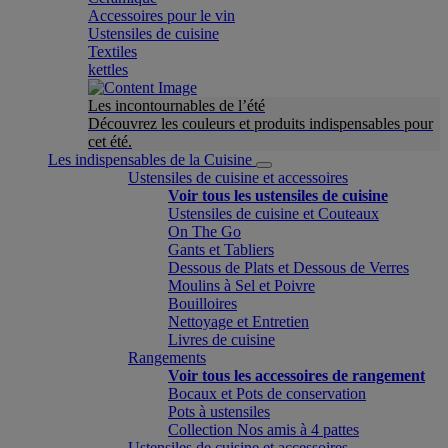
Accessoires pour le vin
Ustensiles de cuisine
Textiles
kettles
Les incontournables de l’été
Découvrez les couleurs et produits indispensables pour
cet été.
Les indispensables de la Cuisine
Ustensiles de cuisine et accessoires
Voir tous les ustensiles de cuisine
Ustensiles de cuisine et Couteaux
On The Go
Gants et Tabliers
Dessous de Plats et Dessous de Verres
Moulins à Sel et Poivre
Bouilloires
Nettoyage et Entretien
Livres de cuisine
Rangements
Voir tous les accessoires de rangement
Bocaux et Pots de conservation
Pots à ustensiles
Collection Nos amis à 4 pattes
Ustensiles de cuisine et accessoires