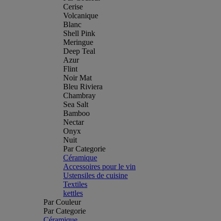
Cerise
Volcanique
Blanc
Shell Pink
Meringue
Deep Teal
Azur
Flint
Noir Mat
Bleu Riviera
Chambray
Sea Salt
Bamboo
Nectar
Onyx
Nuit
Par Categorie
Céramique
Accessoires pour le vin
Ustensiles de cuisine
Textiles
kettles
Par Couleur
Par Categorie
Céramique