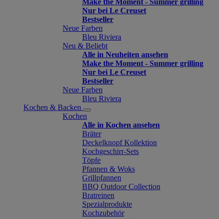
Make the Moment - Summer grilling
Nur bei Le Creuset
Bestseller
Neue Farben
Bleu Riviera
Neu & Beliebt
Alle in Neuheiten ansehen
Make the Moment - Summer grilling
Nur bei Le Creuset
Bestseller
Neue Farben
Bleu Riviera
Kochen & Backen
Kochen
Alle in Kochen ansehen
Bräter
Deckelknopf Kollektion
Kochgeschirr-Sets
Töpfe
Pfannen & Woks
Grillpfannen
BBQ Outdoor Collection
Bratreinen
Spezialprodukte
Kochzubehör