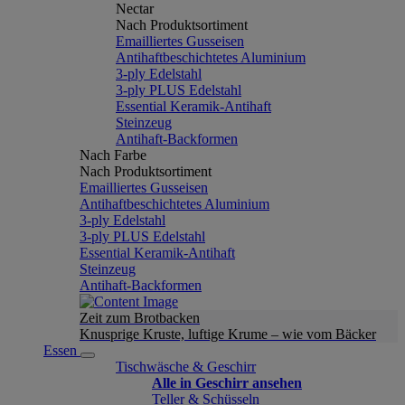
Nectar
Nach Produktsortiment
Emailliertes Gusseisen
Antihaftbeschichtetes Aluminium
3-ply Edelstahl
3-ply PLUS Edelstahl
Essential Keramik-Antihaft
Steinzeug
Antihaft-Backformen
Nach Farbe
Nach Produktsortiment
Emailliertes Gusseisen
Antihaftbeschichtetes Aluminium
3-ply Edelstahl
3-ply PLUS Edelstahl
Essential Keramik-Antihaft
Steinzeug
Antihaft-Backformen
Zeit zum Brotbacken
Knusprige Kruste, luftige Krume – wie vom Bäcker
Essen
Tischwäsche & Geschirr
Alle in Geschirr ansehen
Teller & Schüsseln