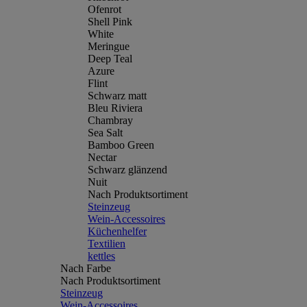
Ofenrot
Shell Pink
White
Meringue
Deep Teal
Azure
Flint
Schwarz matt
Bleu Riviera
Chambray
Sea Salt
Bamboo Green
Nectar
Schwarz glänzend
Nuit
Nach Produktsortiment
Steinzeug
Wein-Accessoires
Küchenhelfer
Textilien
kettles
Nach Farbe
Nach Produktsortiment
Steinzeug
Wein-Accessoires