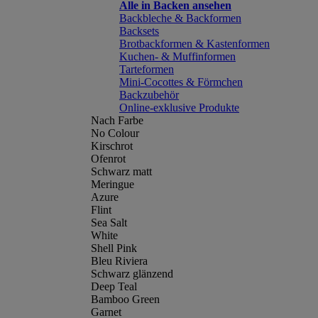
Alle in Backen ansehen
Backbleche & Backformen
Backsets
Brotbackformen & Kastenformen
Kuchen- & Muffinformen
Tarteformen
Mini-Cocottes & Förmchen
Backzubehör
Online-exklusive Produkte
Nach Farbe
No Colour
Kirschrot
Ofenrot
Schwarz matt
Meringue
Azure
Flint
Sea Salt
White
Shell Pink
Bleu Riviera
Schwarz glänzend
Deep Teal
Bamboo Green
Garnet