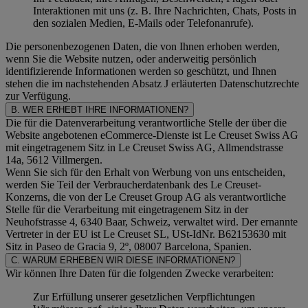
Interaktionen mit uns (z. B. Ihre Nachrichten, Chats, Posts in
den sozialen Medien, E-Mails oder Telefonanrufe).
Die personenbezogenen Daten, die von Ihnen erhoben werden,
wenn Sie die Website nutzen, oder anderweitig persönlich
identifizierende Informationen werden so geschützt, und Ihnen
stehen die im nachstehenden
Absatz J
erläuterten Datenschutzrechte
zur Verfügung.
B. WER ERHEBT IHRE INFORMATIONEN?
Die für die Datenverarbeitung verantwortliche Stelle der über die
Website angebotenen eCommerce-Dienste ist Le Creuset Swiss AG
mit eingetragenem Sitz in Le Creuset Swiss AG, Allmendstrasse
14a, 5612 Villmergen.
Wenn Sie sich für den Erhalt von Werbung von uns entscheiden,
werden Sie Teil der Verbraucherdatenbank des Le Creuset-
Konzerns, die von der Le Creuset Group AG als verantwortliche
Stelle für die Verarbeitung mit eingetragenem Sitz in der
Neuhofstrasse 4, 6340 Baar, Schweiz, verwaltet wird. Der ernannte
Vertreter in der EU ist Le Creuset SL, USt-IdNr. B62153630 mit
Sitz in Paseo de Gracia 9, 2º, 08007 Barcelona, Spanien.
C. WARUM ERHEBEN WIR DIESE INFORMATIONEN?
Wir können Ihre Daten für die folgenden Zwecke verarbeiten:
Zur Erfüllung unserer gesetzlichen Verpflichtungen