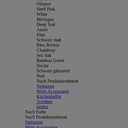
Ofenrot
Shell Pink
White
Meringue
Deep Teal
Azure
Flint
Schwarz matt
Bleu Riviera
Chambray
Sea Salt
Bamboo Green
Nectar
Schwarz glänzend
Nuit
Nach Produktsortiment
Steinzeug
Wein-Accessoires
Küchenhelfer
Textilien
kettles
Nach Farbe
Nach Produktsortiment
Steinzeug
Wein-Accessoires