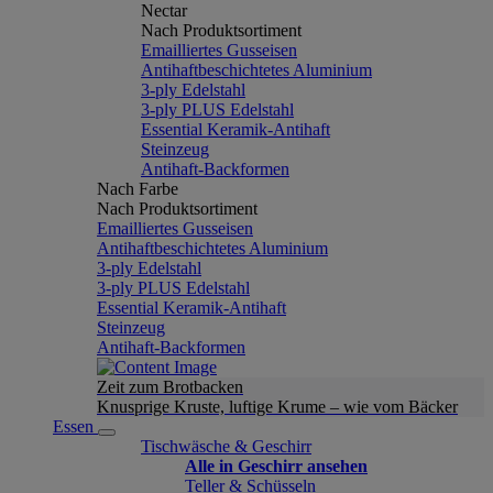
Nectar
Nach Produktsortiment
Emailliertes Gusseisen
Antihaftbeschichtetes Aluminium
3-ply Edelstahl
3-ply PLUS Edelstahl
Essential Keramik-Antihaft
Steinzeug
Antihaft-Backformen
Nach Farbe
Nach Produktsortiment
Emailliertes Gusseisen
Antihaftbeschichtetes Aluminium
3-ply Edelstahl
3-ply PLUS Edelstahl
Essential Keramik-Antihaft
Steinzeug
Antihaft-Backformen
Zeit zum Brotbacken
Knusprige Kruste, luftige Krume – wie vom Bäcker
Essen
Tischwäsche & Geschirr
Alle in Geschirr ansehen
Teller & Schüsseln