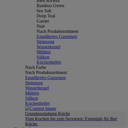
Bleu Riviera
Bamboo Green
Sea Salt
Deep Teal
Garnet
Nuit
Nach Produktsortiment
Emailliertes Gusseisen
Steinzeug
Wasserkessel
Mühlen
Silikon
Küchenhelfer
Nach Farbe
Nach Produktsortiment
Emailliertes Gusseisen
Steinzeug
Wasserkessel
Mühlen
Silikon
Küchenhelfer
Grundausstattung Küche
Vom Kochen bis zum Servieren: Essentials für Ihre
Küche.