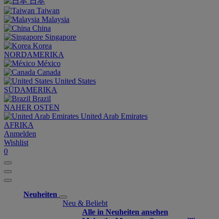
日本
Taiwan
Malaysia
China
Singapore
Korea
NORDAMERIKA
México
Canada
United States
SÜDAMERIKA
Brazil
NAHER OSTEN
United Arab Emirates
AFRIKA
Anmelden
Wishlist
0
Neuheiten
Neu & Beliebt
Alle in Neuheiten ansehen