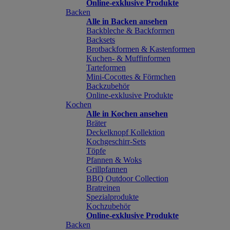
Online-exklusive Produkte
Backen
Alle in Backen ansehen
Backbleche & Backformen
Backsets
Brotbackformen & Kastenformen
Kuchen- & Muffinformen
Tarteformen
Mini-Cocottes & Förmchen
Backzubehör
Online-exklusive Produkte
Kochen
Alle in Kochen ansehen
Bräter
Deckelknopf Kollektion
Kochgeschirr-Sets
Töpfe
Pfannen & Woks
Grillpfannen
BBQ Outdoor Collection
Bratreinen
Spezialprodukte
Kochzubehör
Online-exklusive Produkte
Backen