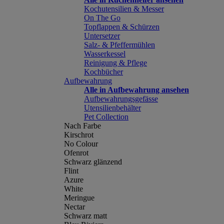
Kochutensilien & Messer
On The Go
Topflappen & Schürzen
Untersetzer
Salz- & Pfeffermühlen
Wasserkessel
Reinigung & Pflege
Kochbücher
Aufbewahrung
Alle in Aufbewahrung ansehen
Aufbewahrungsgefässe
Utensilienbehälter
Pet Collection
Nach Farbe
Kirschrot
No Colour
Ofenrot
Schwarz glänzend
Flint
Azure
White
Meringue
Nectar
Schwarz matt