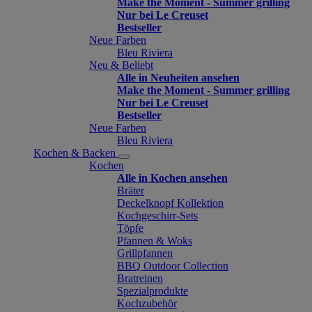
Make the Moment - Summer grilling
Nur bei Le Creuset
Bestseller
Neue Farben
Bleu Riviera
Neu & Beliebt
Alle in Neuheiten ansehen
Make the Moment - Summer grilling
Nur bei Le Creuset
Bestseller
Neue Farben
Bleu Riviera
Kochen & Backen
Kochen
Alle in Kochen ansehen
Bräter
Deckelknopf Kollektion
Kochgeschirr-Sets
Töpfe
Pfannen & Woks
Grillpfannen
BBQ Outdoor Collection
Bratreinen
Spezialprodukte
Kochzubehör