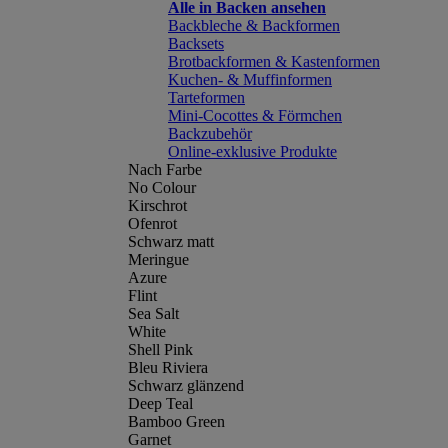
Alle in Backen ansehen
Backbleche & Backformen
Backsets
Brotbackformen & Kastenformen
Kuchen- & Muffinformen
Tarteformen
Mini-Cocottes & Förmchen
Backzubehör
Online-exklusive Produkte
Nach Farbe
No Colour
Kirschrot
Ofenrot
Schwarz matt
Meringue
Azure
Flint
Sea Salt
White
Shell Pink
Bleu Riviera
Schwarz glänzend
Deep Teal
Bamboo Green
Garnet