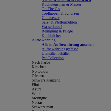
Kochutensilien & Messer
On The Go
Topflappen & Schürzen
Untersetzer
Salz- & Pfeffermühlen
Wasserkessel
Reinigung & Pflege
Kochbücher
Aufbewahrung
Alle in Aufbewahrung ansehen
Aufbewahrungsgefässe
Utensilienbehälter
Pet Collection
Nach Farbe
Kirschrot
No Colour
Ofenrot
Schwarz glänzend
Flint
Azure
White
Meringue
Nectar
Schwarz matt