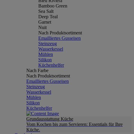
Bleu Riviera
Bamboo Green
Sea Salt
Deep Teal
Garnet
Nuit
Nach Produktsortiment
Emailliertes Gusseisen
Steinzeug
Wasserkessel
Mühlen
Silikon
Küchenhelfer
Nach Farbe
Nach Produktsortiment
Emailliertes Gusseisen
Steinzeug
Wasserkessel
Mühlen
Silikon
Küchenhelfer
Grundausstattung Küche
Vom Kochen bis zum Servieren: Essentials für Ihre
Küche.