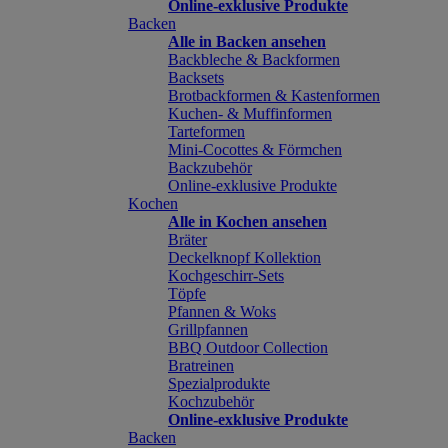
Online-exklusive Produkte
Backen
Alle in Backen ansehen
Backbleche & Backformen
Backsets
Brotbackformen & Kastenformen
Kuchen- & Muffinformen
Tarteformen
Mini-Cocottes & Förmchen
Backzubehör
Online-exklusive Produkte
Kochen
Alle in Kochen ansehen
Bräter
Deckelknopf Kollektion
Kochgeschirr-Sets
Töpfe
Pfannen & Woks
Grillpfannen
BBQ Outdoor Collection
Bratreinen
Spezialprodukte
Kochzubehör
Online-exklusive Produkte
Backen