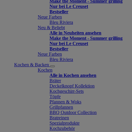
Make the Moment - Summer grilling
Nur bei Le Creuset
Bestseller
Neue Farben
Bleu Riviera
Neu & Beliebt
Alle in Neuheiten ansehen
Make the Moment - Summer grilling
Nur bei Le Creuset
Bestseller
Neue Farben
Bleu Riviera
Kochen & Backen
Kochen
Alle in Kochen ansehen
Bräter
Deckelknopf Kollektion
Kochgeschirr-Sets
Töpfe
Pfannen & Woks
Grillpfannen
BBQ Outdoor Collection
Bratreinen
Spezialprodukte
Kochzubehör