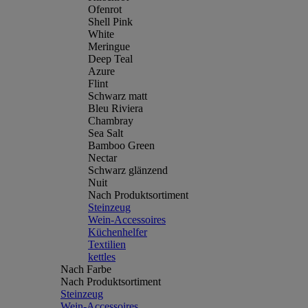
Ofenrot
Shell Pink
White
Meringue
Deep Teal
Azure
Flint
Schwarz matt
Bleu Riviera
Chambray
Sea Salt
Bamboo Green
Nectar
Schwarz glänzend
Nuit
Nach Produktsortiment
Steinzeug
Wein-Accessoires
Küchenhelfer
Textilien
kettles
Nach Farbe
Nach Produktsortiment
Steinzeug
Wein-Accessoires