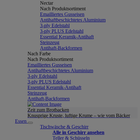
Nectar
Nach Produktsortiment
Emailliertes Gusseisen
Antihaftbeschichtetes Aluminium
3-ply Edelstahl
3-ply PLUS Edelstahl
Essential Keramik-Antihaft
Steinzeug
Antihaft-Backformen
Nach Farbe
Nach Produktsortiment
Emailliertes Gusseisen
Antihaftbeschichtetes Aluminium
3-ply Edelstahl
3-ply PLUS Edelstahl
Essential Keramik-Antihaft
Steinzeug
Antihaft-Backformen
Zeit zum Brotbacken
Knusprige Kruste, luftige Krume – wie vom Bäcker
Essen
Tischwäsche & Geschirr
Alle in Geschirr ansehen
Teller & Schüsseln