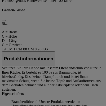
Herausragendes Handwerk seit über 100 Jahren
Größen-Guide
Size
A = Breite
C = Höhe
D = Länge
G = Gewicht
19 CM
1 CM
88 CM
0.26 KG
Produktinformationen
Schützen Sie Ihre Hände mit unserem Ofenhandschuh vor Hitze in
Ihrer Küche. Er besteht zu 100 % aus Baumwolle, ist
hitzebeständig, lässt keinen Dampf durch und bietet Ihnen
maximalen Schutz, wenn Sie heisse Töpfe und Auflaufformen aus
dem Backofen nehmen und auf der Arbeitsplatte oder dem Tisch
abstellen.
Eigenschaften:
Branchenführend: Unsere Produkte werden in
Herstellungsbetrieben auf der ganzen Welt aus den