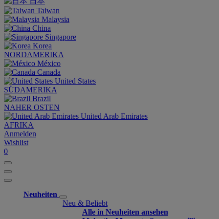
日本
Taiwan
Malaysia
China
Singapore
Korea
NORDAMERIKA
México
Canada
United States
SÜDAMERIKA
Brazil
NAHER OSTEN
United Arab Emirates
AFRIKA
Anmelden
Wishlist
0
Neuheiten
Neu & Beliebt
Alle in Neuheiten ansehen