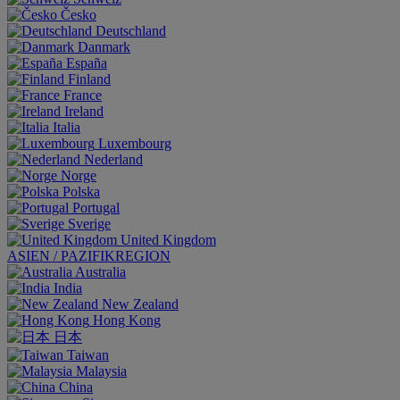
Česko
Deutschland
Danmark
España
Finland
France
Ireland
Italia
Luxembourg
Nederland
Norge
Polska
Portugal
Sverige
United Kingdom
ASIEN / PAZIFIKREGION
Australia
India
New Zealand
Hong Kong
日本
Taiwan
Malaysia
China