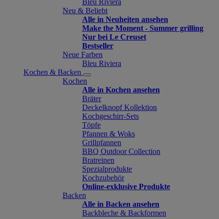
Bleu Riviera
Neu & Beliebt
Alle in Neuheiten ansehen
Make the Moment - Summer grilling
Nur bei Le Creuset
Bestseller
Neue Farben
Bleu Riviera
Kochen & Backen
Kochen
Alle in Kochen ansehen
Bräter
Deckelknopf Kollektion
Kochgeschirr-Sets
Töpfe
Pfannen & Woks
Grillpfannen
BBQ Outdoor Collection
Bratreinen
Spezialprodukte
Kochzubehör
Online-exklusive Produkte
Backen
Alle in Backen ansehen
Backbleche & Backformen