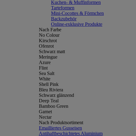
Kuchen- & Muffinformen
Tarteformen
Mini-Cocottes & Förmchen
Backzubehör
Online-exklusive Produkte
Nach Farbe
No Colour
Kirschrot
Ofenrot
Schwarz matt
Meringue
Azure
Flint
Sea Salt
White
Shell Pink
Bleu Riviera
Schwarz glänzend
Deep Teal
Bamboo Green
Garnet
Nectar
Nach Produktsortiment
Emailliertes Gusseisen
Antihaftbeschichtetes Aluminium