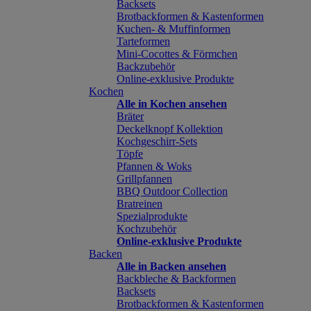
Backsets
Brotbackformen & Kastenformen
Kuchen- & Muffinformen
Tarteformen
Mini-Cocottes & Förmchen
Backzubehör
Online-exklusive Produkte
Kochen
Alle in Kochen ansehen
Bräter
Deckelknopf Kollektion
Kochgeschirr-Sets
Töpfe
Pfannen & Woks
Grillpfannen
BBQ Outdoor Collection
Bratreinen
Spezialprodukte
Kochzubehör
Online-exklusive Produkte
Backen
Alle in Backen ansehen
Backbleche & Backformen
Backsets
Brotbackformen & Kastenformen