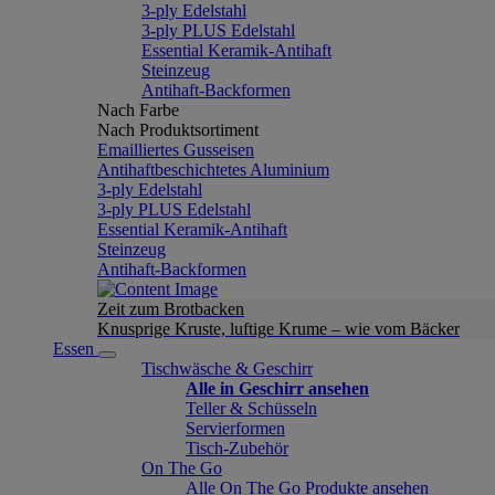
3-ply Edelstahl
3-ply PLUS Edelstahl
Essential Keramik-Antihaft
Steinzeug
Antihaft-Backformen
Nach Farbe
Nach Produktsortiment
Emailliertes Gusseisen
Antihaftbeschichtetes Aluminium
3-ply Edelstahl
3-ply PLUS Edelstahl
Essential Keramik-Antihaft
Steinzeug
Antihaft-Backformen
Zeit zum Brotbacken
Knusprige Kruste, luftige Krume – wie vom Bäcker
Essen
Tischwäsche & Geschirr
Alle in Geschirr ansehen
Teller & Schüsseln
Servierformen
Tisch-Zubehör
On The Go
Alle On The Go Produkte ansehen