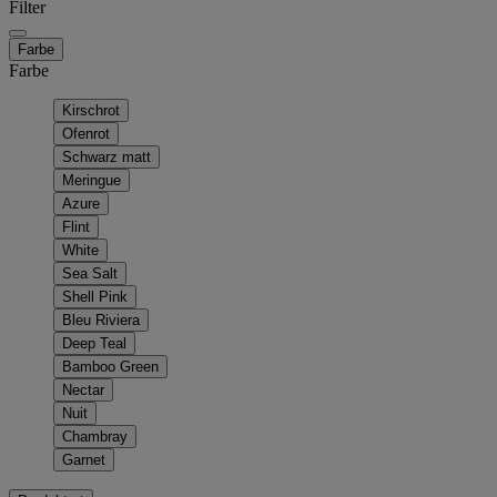
Filter
Farbe
Farbe
Kirschrot
Ofenrot
Schwarz matt
Meringue
Azure
Flint
White
Sea Salt
Shell Pink
Bleu Riviera
Deep Teal
Bamboo Green
Nectar
Nuit
Chambray
Garnet