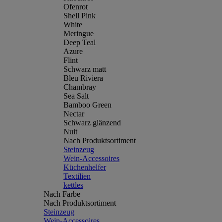
Ofenrot
Shell Pink
White
Meringue
Deep Teal
Azure
Flint
Schwarz matt
Bleu Riviera
Chambray
Sea Salt
Bamboo Green
Nectar
Schwarz glänzend
Nuit
Nach Produktsortiment
Steinzeug
Wein-Accessoires
Küchenhelfer
Textilien
kettles
Nach Farbe
Nach Produktsortiment
Steinzeug
Wein-Accessoires