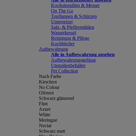
Kochutensilien & Messer
On The Go
Topflappen & Schürzen
Untersetzer
Salz- & Pfeffermühlen
Wasserkessel
Reinigung & Pflege
Kochbücher
Aufbewahrung
Alle in Aufbewahrung ansehen
Aufbewahrungsgefässe
Utensilienbehälter
Pet Collection
Nach Farbe
Kirschrot
No Colour
Ofenrot
Schwarz glänzend
Flint
Azure
White
Meringue
Nectar
Schwarz matt