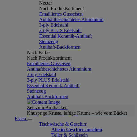
Nectar
Nach Produktsortiment
Emailliertes Gusseisen
Antihaftbeschichtetes Aluminium
3-ply Edelstahl
3-ply PLUS Edelstahl
Essential Keramik-Antihaft
Steinzeug
Antihaft-Backformen
Nach Farbe
Nach Produktsortiment
Emailliertes Gusseisen
Antihaftbeschichtetes Aluminium
3-ply Edelstahl
3-ply PLUS Edelstahl
Essential Keramik-Antihaft
Steinzeug
Antihaft-Backformen
Zeit zum Brotbacken
Knusprige Kruste, luftige Krume – wie vom Bäcker
Essen
Tischwäsche & Geschirr
Alle in Geschirr ansehen
Teller & Schüsseln