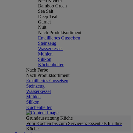
Bleu Riviera
Bamboo Green
Sea Salt
Deep Teal
Garnet
Nuit
Nach Produktsortiment
Emailliertes Gusseisen
Steinzeug
Wasserkessel
Mühlen
Silikon
Küchenhelfer
Nach Farbe
Nach Produktsortiment
Emailliertes Gusseisen
Steinzeug
Wasserkessel
Mühlen
Silikon
Küchenhelfer
Grundausstattung Küche
Vom Kochen bis zum Servieren: Essentials für Ihre
Küche.