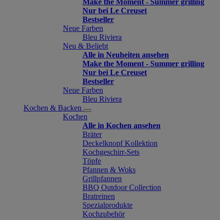
Make the Moment - Summer grilling
Nur bei Le Creuset
Bestseller
Neue Farben
Bleu Riviera
Neu & Beliebt
Alle in Neuheiten ansehen
Make the Moment - Summer grilling
Nur bei Le Creuset
Bestseller
Neue Farben
Bleu Riviera
Kochen & Backen
Kochen
Alle in Kochen ansehen
Bräter
Deckelknopf Kollektion
Kochgeschirr-Sets
Töpfe
Pfannen & Woks
Grillpfannen
BBQ Outdoor Collection
Bratreinen
Spezialprodukte
Kochzubehör