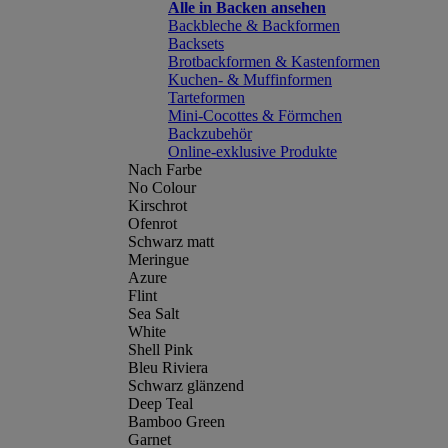
Alle in Backen ansehen
Backbleche & Backformen
Backsets
Brotbackformen & Kastenformen
Kuchen- & Muffinformen
Tarteformen
Mini-Cocottes & Förmchen
Backzubehör
Online-exklusive Produkte
Nach Farbe
No Colour
Kirschrot
Ofenrot
Schwarz matt
Meringue
Azure
Flint
Sea Salt
White
Shell Pink
Bleu Riviera
Schwarz glänzend
Deep Teal
Bamboo Green
Garnet