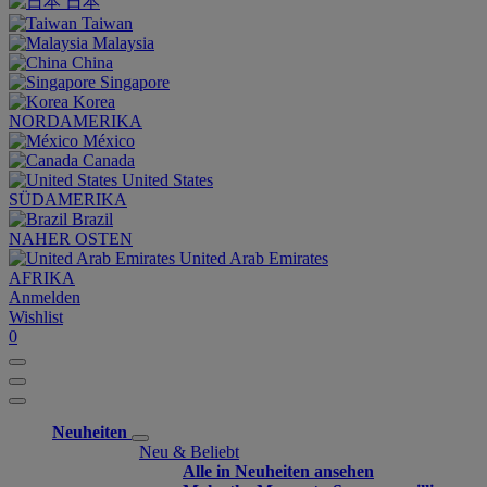
日本
Taiwan
Malaysia
China
Singapore
Korea
NORDAMERIKA
México
Canada
United States
SÜDAMERIKA
Brazil
NAHER OSTEN
United Arab Emirates
AFRIKA
Anmelden
Wishlist
0
Neuheiten
Neu & Beliebt
Alle in Neuheiten ansehen