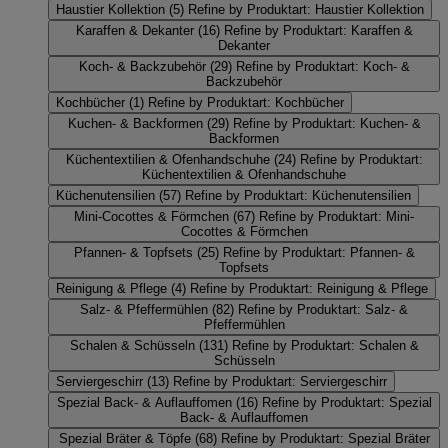
Haustier Kollektion
(5)
Refine by Produktart: Haustier Kollektion
Karaffen & Dekanter
(16)
Refine by Produktart: Karaffen &
Dekanter
Koch- & Backzubehör
(29)
Refine by Produktart: Koch- &
Backzubehör
Kochbücher
(1)
Refine by Produktart: Kochbücher
Kuchen- & Backformen
(29)
Refine by Produktart: Kuchen- &
Backformen
Küchentextilien & Ofenhandschuhe
(24)
Refine by Produktart:
Küchentextilien & Ofenhandschuhe
Küchenutensilien
(57)
Refine by Produktart: Küchenutensilien
Mini-Cocottes & Förmchen
(67)
Refine by Produktart: Mini-
Cocottes & Förmchen
Pfannen- & Topfsets
(25)
Refine by Produktart: Pfannen- &
Topfsets
Reinigung & Pflege
(4)
Refine by Produktart: Reinigung & Pflege
Salz- & Pfeffermühlen
(82)
Refine by Produktart: Salz- &
Pfeffermühlen
Schalen & Schüsseln
(131)
Refine by Produktart: Schalen &
Schüsseln
Serviergeschirr
(13)
Refine by Produktart: Serviergeschirr
Spezial Back- & Auflauffomen
(16)
Refine by Produktart: Spezial
Back- & Auflauffomen
Spezial Bräter & Töpfe
(68)
Refine by Produktart: Spezial Bräter