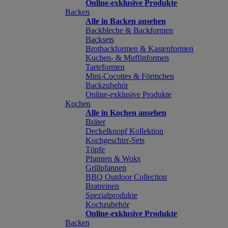
Online-exklusive Produkte
Backen
Alle in Backen ansehen
Backbleche & Backformen
Backsets
Brotbackformen & Kastenformen
Kuchen- & Muffinformen
Tarteformen
Mini-Cocottes & Förmchen
Backzubehör
Online-exklusive Produkte
Kochen
Alle in Kochen ansehen
Bräter
Deckelknopf Kollektion
Kochgeschirr-Sets
Töpfe
Pfannen & Woks
Grillpfannen
BBQ Outdoor Collection
Bratreinen
Spezialprodukte
Kochzubehör
Online-exklusive Produkte
Backen