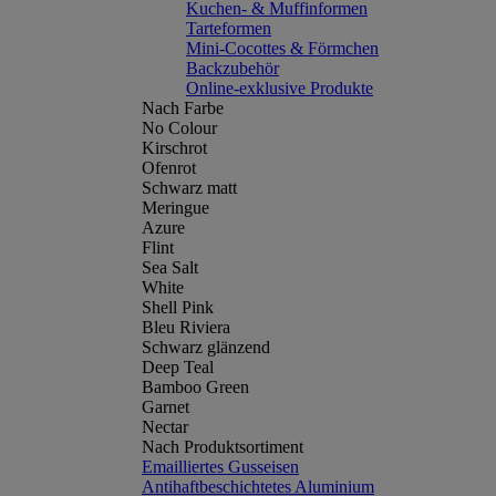
Kuchen- & Muffinformen
Tarteformen
Mini-Cocottes & Förmchen
Backzubehör
Online-exklusive Produkte
Nach Farbe
No Colour
Kirschrot
Ofenrot
Schwarz matt
Meringue
Azure
Flint
Sea Salt
White
Shell Pink
Bleu Riviera
Schwarz glänzend
Deep Teal
Bamboo Green
Garnet
Nectar
Nach Produktsortiment
Emailliertes Gusseisen
Antihaftbeschichtetes Aluminium