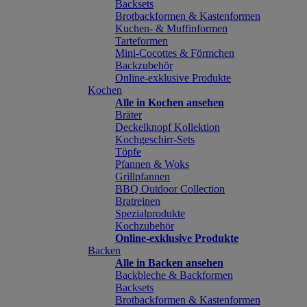
Backsets
Brotbackformen & Kastenformen
Kuchen- & Muffinformen
Tarteformen
Mini-Cocottes & Förmchen
Backzubehör
Online-exklusive Produkte
Kochen
Alle in Kochen ansehen
Bräter
Deckelknopf Kollektion
Kochgeschirr-Sets
Töpfe
Pfannen & Woks
Grillpfannen
BBQ Outdoor Collection
Bratreinen
Spezialprodukte
Kochzubehör
Online-exklusive Produkte
Backen
Alle in Backen ansehen
Backbleche & Backformen
Backsets
Brotbackformen & Kastenformen