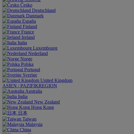
Česko
Deutschland
Danmark
España
Finland
France
Ireland
Italia
Luxembourg
Nederland
Norge
Polska
Portugal
Sverige
United Kingdom
ASIEN / PAZIFIKREGION
Australia
India
New Zealand
Hong Kong
日本
Taiwan
Malaysia
China