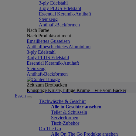
3-ply Edelstahl
3-ply PLUS Edelstahl
Essential Keramik-Antihaft
Steinzeug
Antihaft-Backformen
Nach Farbe
Nach Produktsortiment
Emailliertes Gusseisen
Antihaftbeschichtetes Aluminium
3-ply Edelstahl
3-ply PLUS Edelstahl
Essential Keramik-Antihaft
Steinzeug
Antihaft-Backformen
Zeit zum Brotbacken
Knusprige Kruste, luftige Krume – wie vom Bäcker
Essen
Tischwäsche & Geschirr
Alle in Geschirr ansehen
Teller & Schüsseln
Servierformen
Tisch-Zubehör
On The Go
Alle On The Go Produkte ansehen