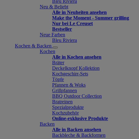
Bleu Riviera
Neu & Beliebt
Alle in Neuheiten ansehen
Make the Moment - Summer grilling
Nur bei Le Creuset
Bestseller
Neue Farben
Bleu Riviera
Kochen & Backen
Kochen
Alle in Kochen ansehen
Bräter
Deckelknopf Kollektion
Kochgeschirr-Sets
Töpfe
Pfannen & Woks
Grillpfannen
BBQ Outdoor Collection
Bratreinen
Spezialprodukte
Kochzubehör
Online-exklusive Produkte
Backen
Alle in Backen ansehen
Backbleche & Backformen