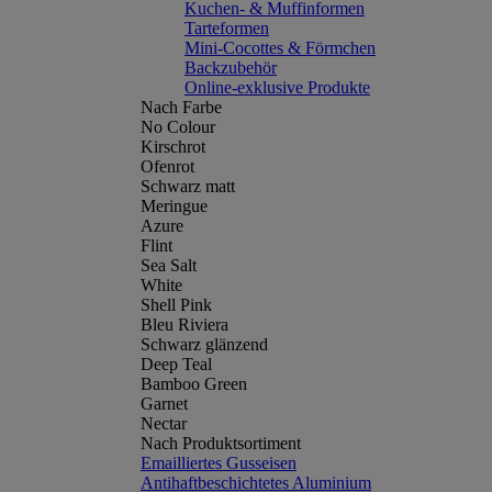
Kuchen- & Muffinformen
Tarteformen
Mini-Cocottes & Förmchen
Backzubehör
Online-exklusive Produkte
Nach Farbe
No Colour
Kirschrot
Ofenrot
Schwarz matt
Meringue
Azure
Flint
Sea Salt
White
Shell Pink
Bleu Riviera
Schwarz glänzend
Deep Teal
Bamboo Green
Garnet
Nectar
Nach Produktsortiment
Emailliertes Gusseisen
Antihaftbeschichtetes Aluminium