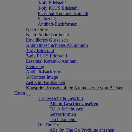
3-ply Edelstahl
3-ply PLUS Edelstahl
Essential Keramik-Antihaft
Steinzeug
Antihaft-Backformen
Nach Farbe
Nach Produktsortiment
Emailliertes Gusseisen
Antihaftbeschichtetes Aluminium
3-ply Edelstahl
3-ply PLUS Edelstahl
Essential Keramik-Antihaft
Steinzeug
Antihaft-Backformen
Zeit zum Brotbacken
Knusprige Kruste, luftige Krume – wie vom Bäcker
Essen
Tischwäsche & Geschirr
Alle in Geschirr ansehen
Teller & Schüsseln
Servierformen
Tisch-Zubehör
On The Go
Alle On The Go Produkte ansehen