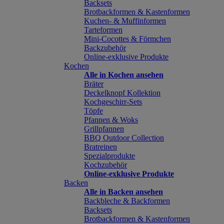
Backsets
Brotbackformen & Kastenformen
Kuchen- & Muffinformen
Tarteformen
Mini-Cocottes & Förmchen
Backzubehör
Online-exklusive Produkte
Kochen
Alle in Kochen ansehen
Bräter
Deckelknopf Kollektion
Kochgeschirr-Sets
Töpfe
Pfannen & Woks
Grillpfannen
BBQ Outdoor Collection
Bratreinen
Spezialprodukte
Kochzubehör
Online-exklusive Produkte
Backen
Alle in Backen ansehen
Backbleche & Backformen
Backsets
Brotbackformen & Kastenformen