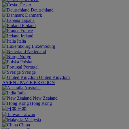
Česko
Deutschland
Danmark
España
Finland
France
Ireland
Italia
Luxembourg
Nederland
Norge
Polska
Portugal
Sverige
United Kingdom
ASIEN / PAZIFIKREGION
Australia
India
New Zealand
Hong Kong
日本
Taiwan
Malaysia
China