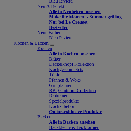
Bleu Riviera
Neu & Beliebt
Alle in Neuheiten ansehen
Make the Moment - Summer grilling
Nur bei Le Creuset
Bestseller
Neue Farben
Bleu Riviera
Kochen & Backen
Kochen
Alle in Kochen ansehen
Bräter
Deckelknopf Kollektion
Kochgeschirr-Sets
Töpfe
Pfannen & Woks
Grillpfannen
BBQ Outdoor Collection
Bratreinen
Spezialprodukte
Kochzubehör
Online-exklusive Produkte
Backen
Alle in Backen ansehen
Backbleche & Backformen