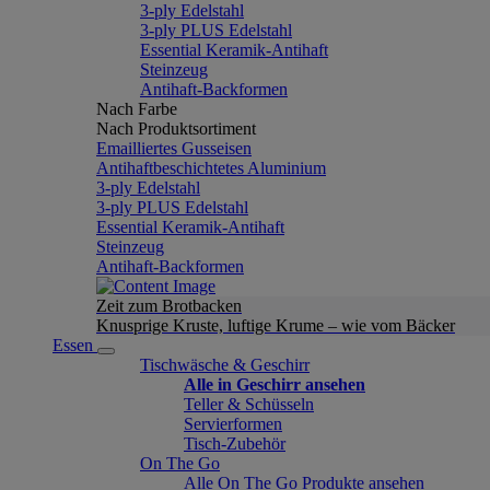
3-ply Edelstahl
3-ply PLUS Edelstahl
Essential Keramik-Antihaft
Steinzeug
Antihaft-Backformen
Nach Farbe
Nach Produktsortiment
Emailliertes Gusseisen
Antihaftbeschichtetes Aluminium
3-ply Edelstahl
3-ply PLUS Edelstahl
Essential Keramik-Antihaft
Steinzeug
Antihaft-Backformen
Zeit zum Brotbacken
Knusprige Kruste, luftige Krume – wie vom Bäcker
Essen
Tischwäsche & Geschirr
Alle in Geschirr ansehen
Teller & Schüsseln
Servierformen
Tisch-Zubehör
On The Go
Alle On The Go Produkte ansehen