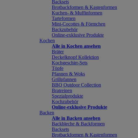
Backsets
Brotbackformen & Kastenformen
Kuchen- & Muffinformen
Tarteformen
Mini-Cocottes & Förmchen
Backzubehör
Online-exklusive Produkte
Kochen
Alle in Kochen ansehen
Bräter
Deckelknopf Kollektion
Kochgeschirr-Sets
Töpfe
Pfannen & Woks
Grillpfannen
BBQ Outdoor Collection
Bratreinen
Spezialprodukte
Kochzubehör
Online-exklusive Produkte
Backen
Alle in Backen ansehen
Backbleche & Backformen
Backsets
Brotbackformen & Kastenformen