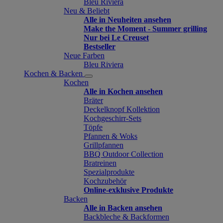
Bleu Riviera
Neu & Beliebt
Alle in Neuheiten ansehen
Make the Moment - Summer grilling
Nur bei Le Creuset
Bestseller
Neue Farben
Bleu Riviera
Kochen & Backen
Kochen
Alle in Kochen ansehen
Bräter
Deckelknopf Kollektion
Kochgeschirr-Sets
Töpfe
Pfannen & Woks
Grillpfannen
BBQ Outdoor Collection
Bratreinen
Spezialprodukte
Kochzubehör
Online-exklusive Produkte
Backen
Alle in Backen ansehen
Backbleche & Backformen