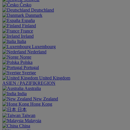
Česko
Deutschland
Danmark
España
Finland
France
Ireland
Italia
Luxembourg
Nederland
Norge
Polska
Portugal
Sverige
United Kingdom
ASIEN / PAZIFIKREGION
Australia
India
New Zealand
Hong Kong
日本
Taiwan
Malaysia
China