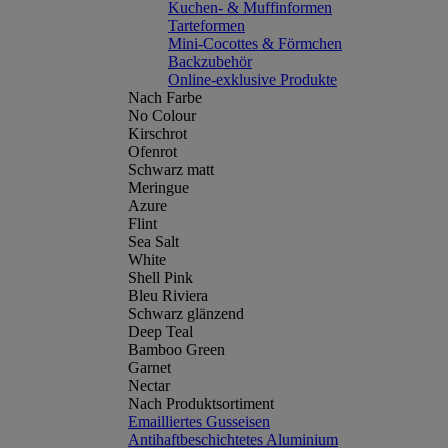
Kuchen- & Muffinformen
Tarteformen
Mini-Cocottes & Förmchen
Backzubehör
Online-exklusive Produkte
Nach Farbe
No Colour
Kirschrot
Ofenrot
Schwarz matt
Meringue
Azure
Flint
Sea Salt
White
Shell Pink
Bleu Riviera
Schwarz glänzend
Deep Teal
Bamboo Green
Garnet
Nectar
Nach Produktsortiment
Emailliertes Gusseisen
Antihaftbeschichtetes Aluminium