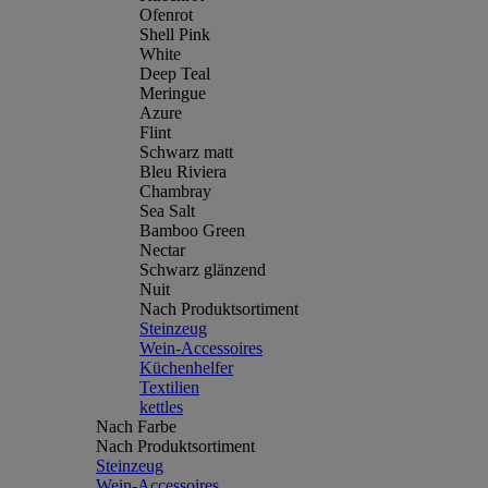
Ofenrot
Shell Pink
White
Deep Teal
Meringue
Azure
Flint
Schwarz matt
Bleu Riviera
Chambray
Sea Salt
Bamboo Green
Nectar
Schwarz glänzend
Nuit
Nach Produktsortiment
Steinzeug
Wein-Accessoires
Küchenhelfer
Textilien
kettles
Nach Farbe
Nach Produktsortiment
Steinzeug
Wein-Accessoires