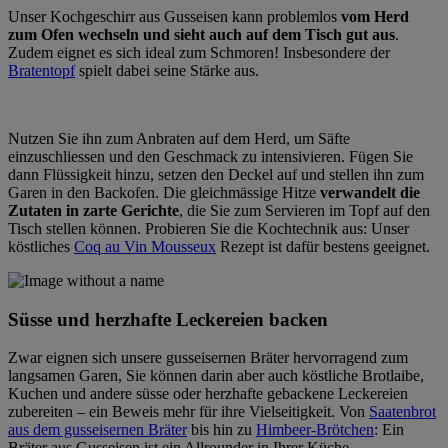
Unser Kochgeschirr aus Gusseisen kann problemlos
vom Herd
zum Ofen wechseln und sieht auch auf dem Tisch gut aus
.
Zudem eignet es sich ideal zum Schmoren! Insbesondere der
Bratentopf
spielt dabei seine Stärke aus.
Nutzen Sie ihn zum Anbraten auf dem Herd, um Säfte
einzuschliessen und den Geschmack zu intensivieren. Fügen Sie
dann Flüssigkeit hinzu, setzen den Deckel auf und stellen ihn zum
Garen in den Backofen. Die gleichmässige Hitze
verwandelt die
Zutaten in zarte Gerichte
, die Sie zum Servieren im Topf auf den
Tisch stellen können. Probieren Sie die Kochtechnik aus: Unser
köstliches
Coq au Vin Mousseux
Rezept ist dafür bestens geeignet.
Süsse und herzhafte Leckereien backen
Zwar eignen sich unsere gusseisernen Bräter hervorragend zum
langsamen Garen, Sie können darin aber auch köstliche Brotlaibe,
Kuchen und andere süsse oder herzhafte gebackene Leckereien
zubereiten – ein Beweis mehr für ihre Vielseitigkeit. Von
Saatenbrot
aus dem gusseisernen Bräter
bis hin zu
Himbeer-Brötchen
: Ein
Bräter aus Gusseisen ist ein Allrounder in Ihrer Küche.