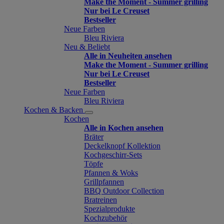
Make the Moment - Summer grilling
Nur bei Le Creuset
Bestseller
Neue Farben
Bleu Riviera
Neu & Beliebt
Alle in Neuheiten ansehen
Make the Moment - Summer grilling
Nur bei Le Creuset
Bestseller
Neue Farben
Bleu Riviera
Kochen & Backen
Kochen
Alle in Kochen ansehen
Bräter
Deckelknopf Kollektion
Kochgeschirr-Sets
Töpfe
Pfannen & Woks
Grillpfannen
BBQ Outdoor Collection
Bratreinen
Spezialprodukte
Kochzubehör