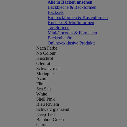
Alle in Backen ansehen
Backbleche & Backformen
Backsets
Brotbackformen & Kastenformen
Kuchen- & Muffinformen
Tarteformen
Mini-Cocottes & Förmchen
Backzubehör
Online-exklusive Produkte
Nach Farbe
No Colour
Kirschrot
Ofenrot
Schwarz matt
Meringue
Azure
Flint
Sea Salt
White
Shell Pink
Bleu Riviera
Schwarz glänzend
Deep Teal
Bamboo Green
Garnet