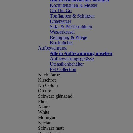
Kochutensilien & Messer
On The Go
Topflappen & Schürzen
Untersetzer
Salz- & Pfeffermühlen
Wasserkessel
Reinigung & Pflege
Kochbücher
Aufbewahrung
Alle in Aufbewahrung ansehen
Aufbewahrungsgefässe
Utensilienbehälter
Pet Collection
Nach Farbe
Kirschrot
No Colour
Ofenrot
Schwarz glänzend
Flint
Azure
White
Meringue
Nectar
Schwarz matt