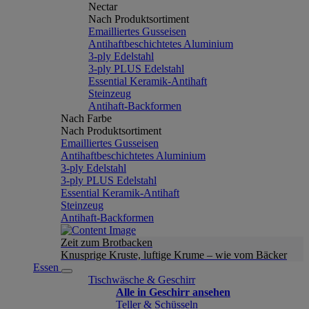
Nectar
Nach Produktsortiment
Emailliertes Gusseisen
Antihaftbeschichtetes Aluminium
3-ply Edelstahl
3-ply PLUS Edelstahl
Essential Keramik-Antihaft
Steinzeug
Antihaft-Backformen
Nach Farbe
Nach Produktsortiment
Emailliertes Gusseisen
Antihaftbeschichtetes Aluminium
3-ply Edelstahl
3-ply PLUS Edelstahl
Essential Keramik-Antihaft
Steinzeug
Antihaft-Backformen
Zeit zum Brotbacken
Knusprige Kruste, luftige Krume – wie vom Bäcker
Essen
Tischwäsche & Geschirr
Alle in Geschirr ansehen
Teller & Schüsseln