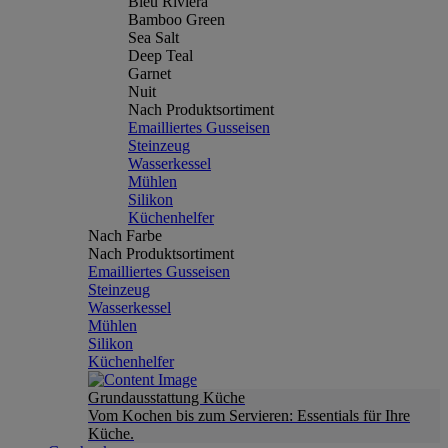
Bleu Riviera
Bamboo Green
Sea Salt
Deep Teal
Garnet
Nuit
Nach Produktsortiment
Emailliertes Gusseisen
Steinzeug
Wasserkessel
Mühlen
Silikon
Küchenhelfer
Nach Farbe
Nach Produktsortiment
Emailliertes Gusseisen
Steinzeug
Wasserkessel
Mühlen
Silikon
Küchenhelfer
Grundausstattung Küche
Vom Kochen bis zum Servieren: Essentials für Ihre
Küche.