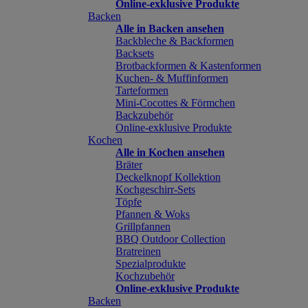
Online-exklusive Produkte
Backen
Alle in Backen ansehen
Backbleche & Backformen
Backsets
Brotbackformen & Kastenformen
Kuchen- & Muffinformen
Tarteformen
Mini-Cocottes & Förmchen
Backzubehör
Online-exklusive Produkte
Kochen
Alle in Kochen ansehen
Bräter
Deckelknopf Kollektion
Kochgeschirr-Sets
Töpfe
Pfannen & Woks
Grillpfannen
BBQ Outdoor Collection
Bratreinen
Spezialprodukte
Kochzubehör
Online-exklusive Produkte
Backen