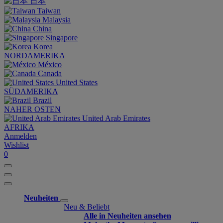
日本
Taiwan
Malaysia
China
Singapore
Korea
NORDAMERIKA
México
Canada
United States
SÜDAMERIKA
Brazil
NAHER OSTEN
United Arab Emirates
AFRIKA
Anmelden
Wishlist
0
Neuheiten
Neu & Beliebt
Alle in Neuheiten ansehen