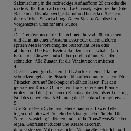
Salzmischung in die rechteckige Auflaufform 26 cm oder die
ovale Auflaufform 28 cm von Le Creuset, legen Sie die Rote
Beete und Thymianzweige darauf und bedecken Sie sie mit
der restlichen Salzmischung. Garen Sie das Gemüse im
vorgeheizten Ofen für eine Stunde
3
Das Gemüse aus dem Ofen nehmen, kurz abkühlen lassen
und dann mit einem Austernmesser oder einem anderen
spitzen Messer vorsichtig die Salzschicht lösen oder
abklopfen. Die Rote Beete abkühlen lassen, schälen (am
besten mit Einweghandschuhen) und in dünne Scheiben
schneiden. Alle Zutaten für die Vinaigrette vermischen.
4
Die Pistazien grob hacken. 1 TL Zucker in einer Pfanne
schmelzen, gehackte Pistazien hinzufügen und mischen. Die
Pistazien kurz auf Backpapier abkühlen lassen. Für den
gebratenen Rucola Öl in einem Bräter oder einer Pfanne
erhitzen und den (trockenen) Rucola anbraten, bis er knusprig
ist. Dies dauert etwa 5 Minuten; der Rucola schrumpft etwas.
5
Die Rote-Beete-Scheiben nebeneinander auf zwei Teller
legen und mit zwei Dritteln der Vinaigrette beträufeln. Die
Burrata vorsichtig halbieren und auf die Rote-Beete-Scheiben
legen. Gebratener Rucola und Kresse dekorativ
darüberstreuen. Mit der restlichen Vinaigrette beträufeln und