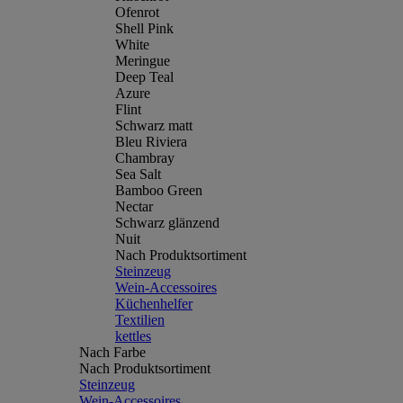
Ofenrot
Shell Pink
White
Meringue
Deep Teal
Azure
Flint
Schwarz matt
Bleu Riviera
Chambray
Sea Salt
Bamboo Green
Nectar
Schwarz glänzend
Nuit
Nach Produktsortiment
Steinzeug
Wein-Accessoires
Küchenhelfer
Textilien
kettles
Nach Farbe
Nach Produktsortiment
Steinzeug
Wein-Accessoires