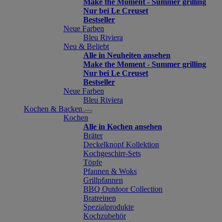
Make the Moment - Summer grilling
Nur bei Le Creuset
Bestseller
Neue Farben
Bleu Riviera
Neu & Beliebt
Alle in Neuheiten ansehen
Make the Moment - Summer grilling
Nur bei Le Creuset
Bestseller
Neue Farben
Bleu Riviera
Kochen & Backen
Kochen
Alle in Kochen ansehen
Bräter
Deckelknopf Kollektion
Kochgeschirr-Sets
Töpfe
Pfannen & Woks
Grillpfannen
BBQ Outdoor Collection
Bratreinen
Spezialprodukte
Kochzubehör