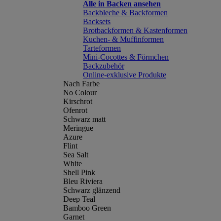
Alle in Backen ansehen
Backbleche & Backformen
Backsets
Brotbackformen & Kastenformen
Kuchen- & Muffinformen
Tarteformen
Mini-Cocottes & Förmchen
Backzubehör
Online-exklusive Produkte
Nach Farbe
No Colour
Kirschrot
Ofenrot
Schwarz matt
Meringue
Azure
Flint
Sea Salt
White
Shell Pink
Bleu Riviera
Schwarz glänzend
Deep Teal
Bamboo Green
Garnet