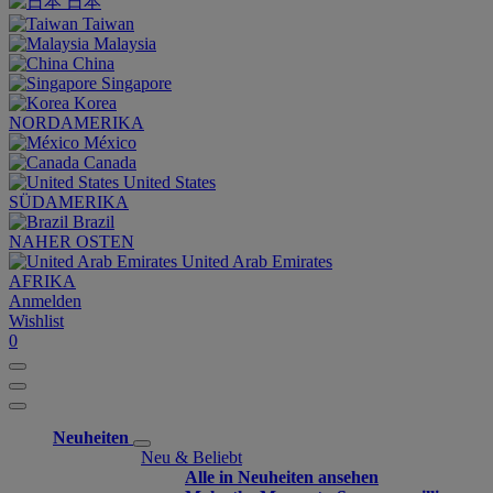
日本
Taiwan
Malaysia
China
Singapore
Korea
NORDAMERIKA
México
Canada
United States
SÜDAMERIKA
Brazil
NAHER OSTEN
United Arab Emirates
AFRIKA
Anmelden
Wishlist
0
Neuheiten
Neu & Beliebt
Alle in Neuheiten ansehen