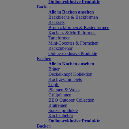
Online-exklusive Produkte
Backen
Alle in Backen ansehen
Backbleche & Backformen
Backsets
Brotbackformen & Kastenformen
Kuchen- & Muffinformen
Tarteformen
Mini-Cocottes & Förmchen
Backzubehör
Online-exklusive Produkte
Kochen
Alle in Kochen ansehen
Bräter
Deckelknopf Kollektion
Kochgeschirr-Sets
Töpfe
Pfannen & Woks
Grillpfannen
BBQ Outdoor Collection
Bratreinen
Spezialprodukte
Kochzubehör
Online-exklusive Produkte
Backen