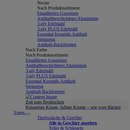
Nectar
Nach Produktsortiment
Emailliertes Gusseisen
Antihaftbeschichtetes Aluminium
3-ply Edelstahl
3-ply PLUS Edelstahl
Essential Keramik-Antihaft
Steinzeug
Antihaft-Backformen
Nach Farbe
Nach Produktsortiment
Emailliertes Gusseisen
Antihaftbeschichtetes Aluminium
3-ply Edelstahl
3-ply PLUS Edelstahl
Essential Keramik-Antihaft
Steinzeug
Antihaft-Backformen
Zeit zum Brotbacken
Knusprige Kruste, luftige Krume – wie vom Bäcker
Essen
Tischwäsche & Geschirr
Alle in Geschirr ansehen
Teller & Schüsseln