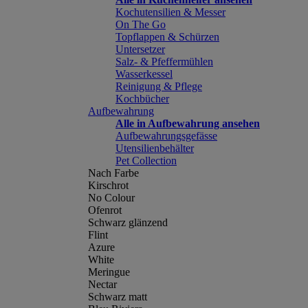
Kochutensilien & Messer
On The Go
Topflappen & Schürzen
Untersetzer
Salz- & Pfeffermühlen
Wasserkessel
Reinigung & Pflege
Kochbücher
Aufbewahrung
Alle in Aufbewahrung ansehen
Aufbewahrungsgefässe
Utensilienbehälter
Pet Collection
Nach Farbe
Kirschrot
No Colour
Ofenrot
Schwarz glänzend
Flint
Azure
White
Meringue
Nectar
Schwarz matt