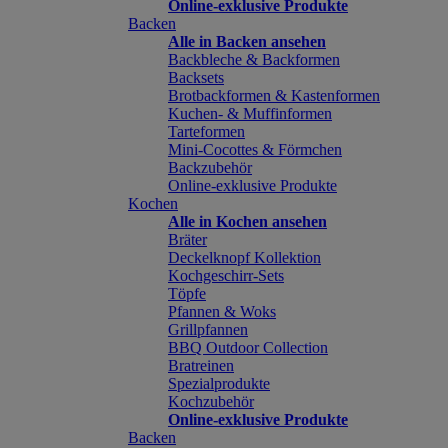
Online-exklusive Produkte
Backen
Alle in Backen ansehen
Backbleche & Backformen
Backsets
Brotbackformen & Kastenformen
Kuchen- & Muffinformen
Tarteformen
Mini-Cocottes & Förmchen
Backzubehör
Online-exklusive Produkte
Kochen
Alle in Kochen ansehen
Bräter
Deckelknopf Kollektion
Kochgeschirr-Sets
Töpfe
Pfannen & Woks
Grillpfannen
BBQ Outdoor Collection
Bratreinen
Spezialprodukte
Kochzubehör
Online-exklusive Produkte
Backen