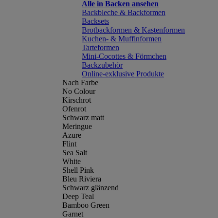
Alle in Backen ansehen
Backbleche & Backformen
Backsets
Brotbackformen & Kastenformen
Kuchen- & Muffinformen
Tarteformen
Mini-Cocottes & Förmchen
Backzubehör
Online-exklusive Produkte
Nach Farbe
No Colour
Kirschrot
Ofenrot
Schwarz matt
Meringue
Azure
Flint
Sea Salt
White
Shell Pink
Bleu Riviera
Schwarz glänzend
Deep Teal
Bamboo Green
Garnet