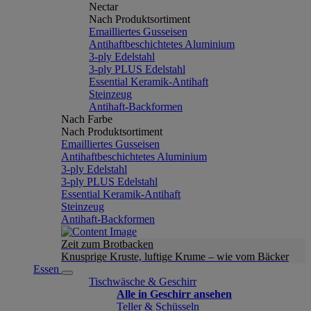
Nectar
Nach Produktsortiment
Emailliertes Gusseisen
Antihaftbeschichtetes Aluminium
3-ply Edelstahl
3-ply PLUS Edelstahl
Essential Keramik-Antihaft
Steinzeug
Antihaft-Backformen
Nach Farbe
Nach Produktsortiment
Emailliertes Gusseisen
Antihaftbeschichtetes Aluminium
3-ply Edelstahl
3-ply PLUS Edelstahl
Essential Keramik-Antihaft
Steinzeug
Antihaft-Backformen
Zeit zum Brotbacken
Knusprige Kruste, luftige Krume – wie vom Bäcker
Essen
Tischwäsche & Geschirr
Alle in Geschirr ansehen
Teller & Schüsseln