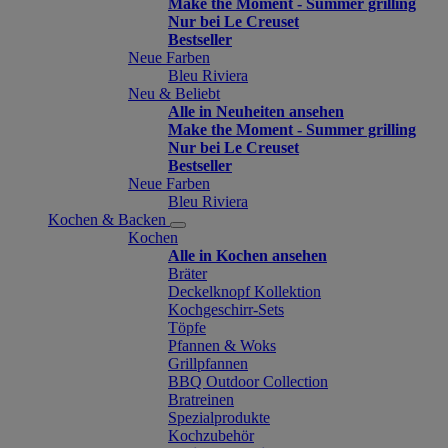
Make the Moment - Summer grilling
Nur bei Le Creuset
Bestseller
Neue Farben
Bleu Riviera
Neu & Beliebt
Alle in Neuheiten ansehen
Make the Moment - Summer grilling
Nur bei Le Creuset
Bestseller
Neue Farben
Bleu Riviera
Kochen & Backen
Kochen
Alle in Kochen ansehen
Bräter
Deckelknopf Kollektion
Kochgeschirr-Sets
Töpfe
Pfannen & Woks
Grillpfannen
BBQ Outdoor Collection
Bratreinen
Spezialprodukte
Kochzubehör