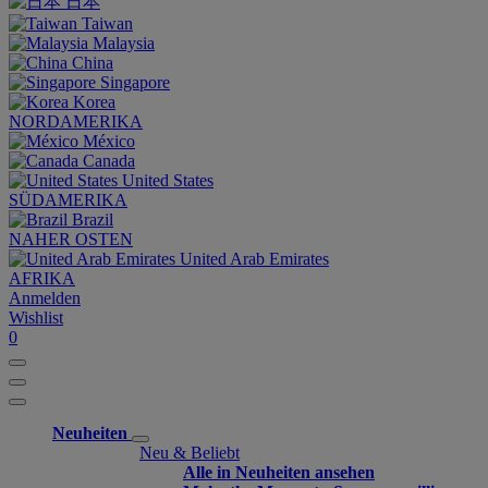
日本
Taiwan
Malaysia
China
Singapore
Korea
NORDAMERIKA
México
Canada
United States
SÜDAMERIKA
Brazil
NAHER OSTEN
United Arab Emirates
AFRIKA
Anmelden
Wishlist
0
Neuheiten
Neu & Beliebt
Alle in Neuheiten ansehen