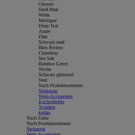
Ofenrot
Shell Pink
White
Meringue
Deep Teal
Azure
Flint
Schwarz matt
Bleu Riviera
Chambray
Sea Salt
Bamboo Green
Nectar
Schwarz glänzend
Nuit
Nach Produktsortiment
Steinzeug
Wein-Accessoires
Küchenhelfer
Textilien
kettles
Nach Farbe
Nach Produktsortiment
Steinzeug
Wein-Accessoires