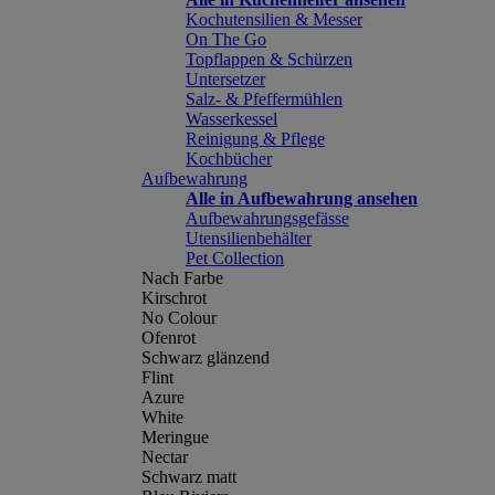
Kochutensilien & Messer
On The Go
Topflappen & Schürzen
Untersetzer
Salz- & Pfeffermühlen
Wasserkessel
Reinigung & Pflege
Kochbücher
Aufbewahrung
Alle in Aufbewahrung ansehen
Aufbewahrungsgefässe
Utensilienbehälter
Pet Collection
Nach Farbe
Kirschrot
No Colour
Ofenrot
Schwarz glänzend
Flint
Azure
White
Meringue
Nectar
Schwarz matt