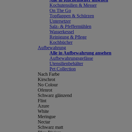
Kochutensilien & Messer
On The Go
Topflappen & Schürzen
Untersetzer
Salz- & Pfeffermühlen
Wasserkessel
Reinigung & Pflege
Kochbücher
Aufbewahrung
Alle in Aufbewahrung ansehen
Aufbewahrungsgefässe
Utensilienbehälter
Pet Collection
Nach Farbe
Kirschrot
No Colour
Ofenrot
Schwarz glänzend
Flint
Azure
White
Meringue
Nectar
Schwarz matt