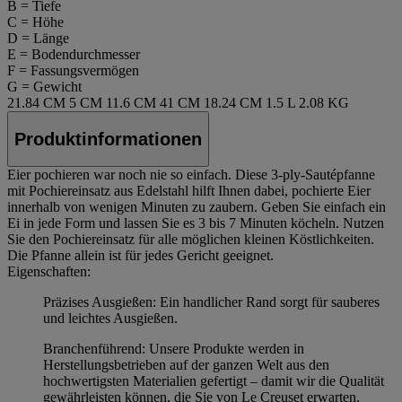
B = Tiefe
C = Höhe
D = Länge
E = Bodendurchmesser
F = Fassungsvermögen
G = Gewicht
21.84 CM
5 CM
11.6 CM
41 CM
18.24 CM
1.5 L
2.08 KG
Produktinformationen
Eier pochieren war noch nie so einfach. Diese 3-ply-Sautépfanne
mit Pochiereinsatz aus Edelstahl hilft Ihnen dabei, pochierte Eier
innerhalb von wenigen Minuten zu zaubern. Geben Sie einfach ein
Ei in jede Form und lassen Sie es 3 bis 7 Minuten köcheln. Nutzen
Sie den Pochiereinsatz für alle möglichen kleinen Köstlichkeiten.
Die Pfanne allein ist für jedes Gericht geeignet.
Eigenschaften:
Präzises Ausgießen: Ein handlicher Rand sorgt für sauberes
und leichtes Ausgießen.
Branchenführend: Unsere Produkte werden in
Herstellungsbetrieben auf der ganzen Welt aus den
hochwertigsten Materialien gefertigt – damit wir die Qualität
gewährleisten können, die Sie von Le Creuset erwarten.