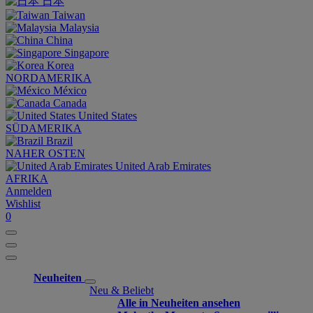
日本
Taiwan
Malaysia
China
Singapore
Korea
NORDAMERIKA
México
Canada
United States
SÜDAMERIKA
Brazil
NAHER OSTEN
United Arab Emirates
AFRIKA
Anmelden
Wishlist
0
Neuheiten
Neu & Beliebt
Alle in Neuheiten ansehen