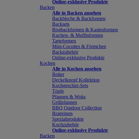
Online-exklusive Produkte
Backen
Alle in Backen ansehen
Backbleche & Backformen
Backsets
Brotbackformen & Kastenformen
Kuchen- & Muffinformen
Tarteformen
Mini-Cocottes & Förmchen
Backzubehör
Online-exklusive Produkte
Kochen
Alle in Kochen ansehen
Bräter
Deckelknopf Kollektion
Kochgeschirr-Sets
Töpfe
Pfannen & Woks
Grillpfannen
BBQ Outdoor Collection
Bratreinen
Spezialprodukte
Kochzubehör
Online-exklusive Produkte
Backen