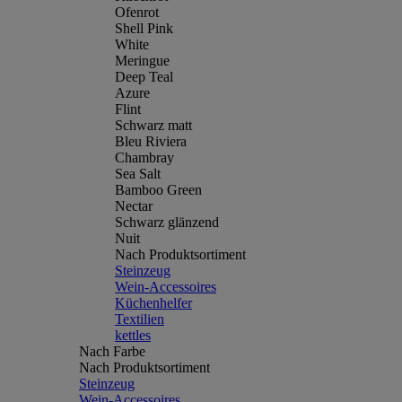
Ofenrot
Shell Pink
White
Meringue
Deep Teal
Azure
Flint
Schwarz matt
Bleu Riviera
Chambray
Sea Salt
Bamboo Green
Nectar
Schwarz glänzend
Nuit
Nach Produktsortiment
Steinzeug
Wein-Accessoires
Küchenhelfer
Textilien
kettles
Nach Farbe
Nach Produktsortiment
Steinzeug
Wein-Accessoires