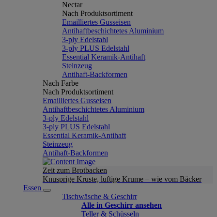
Nectar
Nach Produktsortiment
Emailliertes Gusseisen
Antihaftbeschichtetes Aluminium
3-ply Edelstahl
3-ply PLUS Edelstahl
Essential Keramik-Antihaft
Steinzeug
Antihaft-Backformen
Nach Farbe
Nach Produktsortiment
Emailliertes Gusseisen
Antihaftbeschichtetes Aluminium
3-ply Edelstahl
3-ply PLUS Edelstahl
Essential Keramik-Antihaft
Steinzeug
Antihaft-Backformen
Zeit zum Brotbacken
Knusprige Kruste, luftige Krume – wie vom Bäcker
Essen
Tischwäsche & Geschirr
Alle in Geschirr ansehen
Teller & Schüsseln