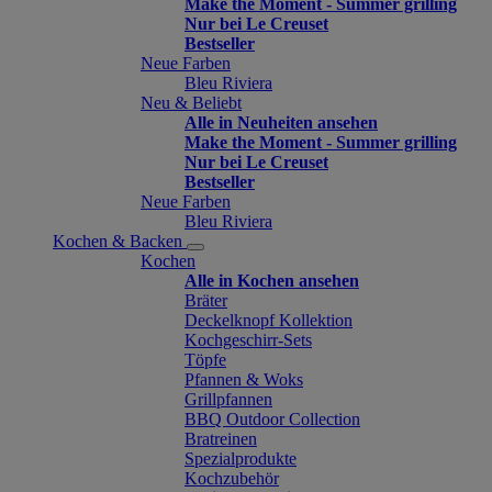
Make the Moment - Summer grilling
Nur bei Le Creuset
Bestseller
Neue Farben
Bleu Riviera
Neu & Beliebt
Alle in Neuheiten ansehen
Make the Moment - Summer grilling
Nur bei Le Creuset
Bestseller
Neue Farben
Bleu Riviera
Kochen & Backen
Kochen
Alle in Kochen ansehen
Bräter
Deckelknopf Kollektion
Kochgeschirr-Sets
Töpfe
Pfannen & Woks
Grillpfannen
BBQ Outdoor Collection
Bratreinen
Spezialprodukte
Kochzubehör