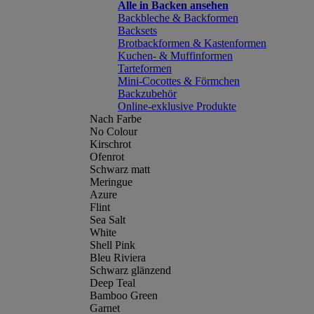
Alle in Backen ansehen
Backbleche & Backformen
Backsets
Brotbackformen & Kastenformen
Kuchen- & Muffinformen
Tarteformen
Mini-Cocottes & Förmchen
Backzubehör
Online-exklusive Produkte
Nach Farbe
No Colour
Kirschrot
Ofenrot
Schwarz matt
Meringue
Azure
Flint
Sea Salt
White
Shell Pink
Bleu Riviera
Schwarz glänzend
Deep Teal
Bamboo Green
Garnet