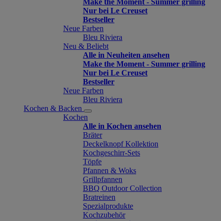
Make the Moment - Summer grilling
Nur bei Le Creuset
Bestseller
Neue Farben
Bleu Riviera
Neu & Beliebt
Alle in Neuheiten ansehen
Make the Moment - Summer grilling
Nur bei Le Creuset
Bestseller
Neue Farben
Bleu Riviera
Kochen & Backen
Kochen
Alle in Kochen ansehen
Bräter
Deckelknopf Kollektion
Kochgeschirr-Sets
Töpfe
Pfannen & Woks
Grillpfannen
BBQ Outdoor Collection
Bratreinen
Spezialprodukte
Kochzubehör