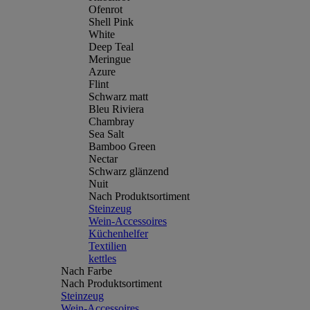
Ofenrot
Shell Pink
White
Deep Teal
Meringue
Azure
Flint
Schwarz matt
Bleu Riviera
Chambray
Sea Salt
Bamboo Green
Nectar
Schwarz glänzend
Nuit
Nach Produktsortiment
Steinzeug
Wein-Accessoires
Küchenhelfer
Textilien
kettles
Nach Farbe
Nach Produktsortiment
Steinzeug
Wein-Accessoires