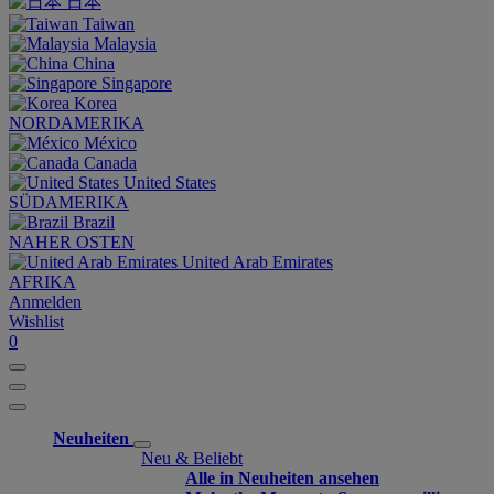
日本
Taiwan
Malaysia
China
Singapore
Korea
NORDAMERIKA
México
Canada
United States
SÜDAMERIKA
Brazil
NAHER OSTEN
United Arab Emirates
AFRIKA
Anmelden
Wishlist
0
Neuheiten
Neu & Beliebt
Alle in Neuheiten ansehen