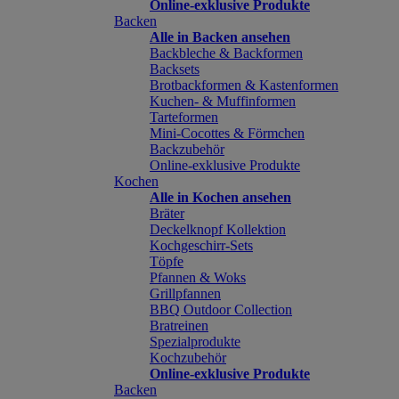
Online-exklusive Produkte
Backen
Alle in Backen ansehen
Backbleche & Backformen
Backsets
Brotbackformen & Kastenformen
Kuchen- & Muffinformen
Tarteformen
Mini-Cocottes & Förmchen
Backzubehör
Online-exklusive Produkte
Kochen
Alle in Kochen ansehen
Bräter
Deckelknopf Kollektion
Kochgeschirr-Sets
Töpfe
Pfannen & Woks
Grillpfannen
BBQ Outdoor Collection
Bratreinen
Spezialprodukte
Kochzubehör
Online-exklusive Produkte
Backen