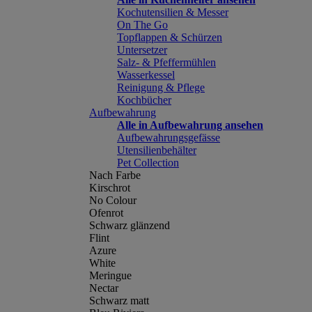
Kochutensilien & Messer
On The Go
Topflappen & Schürzen
Untersetzer
Salz- & Pfeffermühlen
Wasserkessel
Reinigung & Pflege
Kochbücher
Aufbewahrung
Alle in Aufbewahrung ansehen
Aufbewahrungsgefässe
Utensilienbehälter
Pet Collection
Nach Farbe
Kirschrot
No Colour
Ofenrot
Schwarz glänzend
Flint
Azure
White
Meringue
Nectar
Schwarz matt