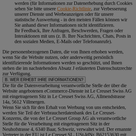
werden (für Informationen zur Datenerhebung durch Cookies
sehen Sie bitte unsere
Cookie-Richtlinie
, zur Verbesserung
unserer Dienste und Werbeanzeigen oder für unsere
statistische Auswertung - in den meisten Fällen können wir
Sie anhand dieser Informationen nicht identifizieren.
Ihr Feedback, Ihre Anfragen, Beschwerden, Fragen oder
Interaktionen mit uns (z. B. Ihre Nachrichten, Chats, Posts in
den sozialen Medien, E-Mails oder Telefonanrufe).
Die personenbezogenen Daten, die von Ihnen erhoben werden,
wenn Sie die Website nutzen, oder anderweitig persönlich
identifizierende Informationen werden so geschützt, und Ihnen
stehen die im nachstehenden
Absatz J
erläuterten Datenschutzrechte
zur Verfügung.
B. WER ERHEBT IHRE INFORMATIONEN?
Die für die Datenverarbeitung verantwortliche Stelle der über die
Website angebotenen eCommerce-Dienste ist Le Creuset Swiss AG
mit eingetragenem Sitz in Le Creuset Swiss AG, Allmendstrasse
14a, 5612 Villmergen.
Wenn Sie sich für den Erhalt von Werbung von uns entscheiden,
werden Sie Teil der Verbraucherdatenbank des Le Creuset-
Konzerns, die von der Le Creuset Group AG als verantwortliche
Stelle für die Verarbeitung mit eingetragenem Sitz in der
Neuhofstrasse 4, 6340 Baar, Schweiz, verwaltet wird. Der ernannte
Vertreter in der EU ist Le Creuset SL, USt-IdNr. B62153630 mit