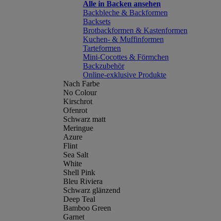
Alle in Backen ansehen
Backbleche & Backformen
Backsets
Brotbackformen & Kastenformen
Kuchen- & Muffinformen
Tarteformen
Mini-Cocottes & Förmchen
Backzubehör
Online-exklusive Produkte
Nach Farbe
No Colour
Kirschrot
Ofenrot
Schwarz matt
Meringue
Azure
Flint
Sea Salt
White
Shell Pink
Bleu Riviera
Schwarz glänzend
Deep Teal
Bamboo Green
Garnet