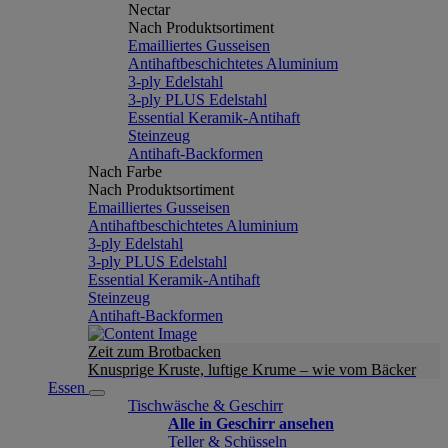
Nectar
Nach Produktsortiment
Emailliertes Gusseisen
Antihaftbeschichtetes Aluminium
3-ply Edelstahl
3-ply PLUS Edelstahl
Essential Keramik-Antihaft
Steinzeug
Antihaft-Backformen
Nach Farbe
Nach Produktsortiment
Emailliertes Gusseisen
Antihaftbeschichtetes Aluminium
3-ply Edelstahl
3-ply PLUS Edelstahl
Essential Keramik-Antihaft
Steinzeug
Antihaft-Backformen
Zeit zum Brotbacken
Knusprige Kruste, luftige Krume – wie vom Bäcker
Essen
Tischwäsche & Geschirr
Alle in Geschirr ansehen
Teller & Schüsseln