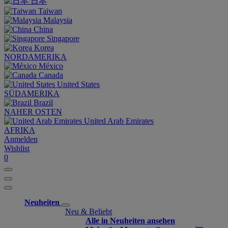
日本
Taiwan
Malaysia
China
Singapore
Korea
NORDAMERIKA
México
Canada
United States
SÜDAMERIKA
Brazil
NAHER OSTEN
United Arab Emirates
AFRIKA
Anmelden
Wishlist
0
Neuheiten
Neu & Beliebt
Alle in Neuheiten ansehen