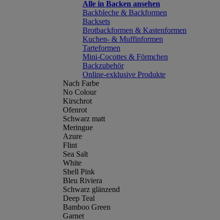
Alle in Backen ansehen
Backbleche & Backformen
Backsets
Brotbackformen & Kastenformen
Kuchen- & Muffinformen
Tarteformen
Mini-Cocottes & Förmchen
Backzubehör
Online-exklusive Produkte
Nach Farbe
No Colour
Kirschrot
Ofenrot
Schwarz matt
Meringue
Azure
Flint
Sea Salt
White
Shell Pink
Bleu Riviera
Schwarz glänzend
Deep Teal
Bamboo Green
Garnet