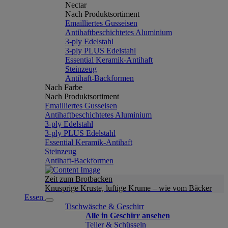
Nectar
Nach Produktsortiment
Emailliertes Gusseisen
Antihaftbeschichtetes Aluminium
3-ply Edelstahl
3-ply PLUS Edelstahl
Essential Keramik-Antihaft
Steinzeug
Antihaft-Backformen
Nach Farbe
Nach Produktsortiment
Emailliertes Gusseisen
Antihaftbeschichtetes Aluminium
3-ply Edelstahl
3-ply PLUS Edelstahl
Essential Keramik-Antihaft
Steinzeug
Antihaft-Backformen
Zeit zum Brotbacken
Knusprige Kruste, luftige Krume – wie vom Bäcker
Essen
Tischwäsche & Geschirr
Alle in Geschirr ansehen
Teller & Schüsseln