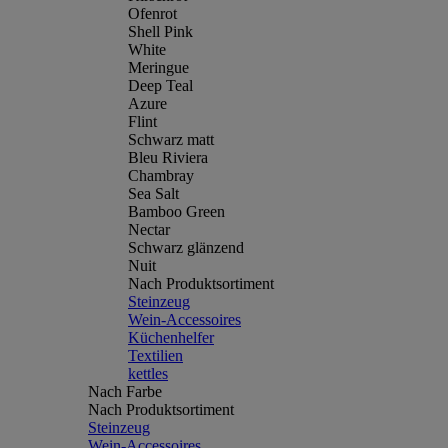
Ofenrot
Shell Pink
White
Meringue
Deep Teal
Azure
Flint
Schwarz matt
Bleu Riviera
Chambray
Sea Salt
Bamboo Green
Nectar
Schwarz glänzend
Nuit
Nach Produktsortiment
Steinzeug
Wein-Accessoires
Küchenhelfer
Textilien
kettles
Nach Farbe
Nach Produktsortiment
Steinzeug
Wein-Accessoires