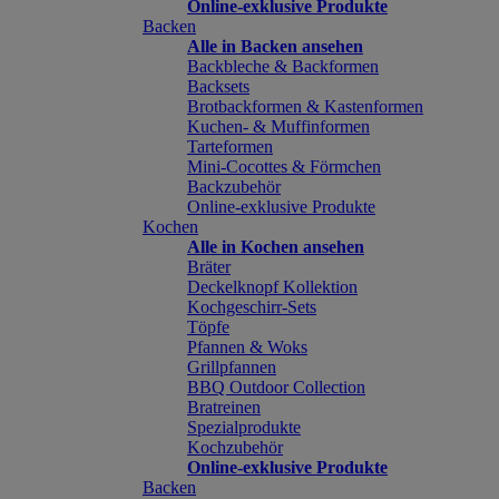
Online-exklusive Produkte
Backen
Alle in Backen ansehen
Backbleche & Backformen
Backsets
Brotbackformen & Kastenformen
Kuchen- & Muffinformen
Tarteformen
Mini-Cocottes & Förmchen
Backzubehör
Online-exklusive Produkte
Kochen
Alle in Kochen ansehen
Bräter
Deckelknopf Kollektion
Kochgeschirr-Sets
Töpfe
Pfannen & Woks
Grillpfannen
BBQ Outdoor Collection
Bratreinen
Spezialprodukte
Kochzubehör
Online-exklusive Produkte
Backen