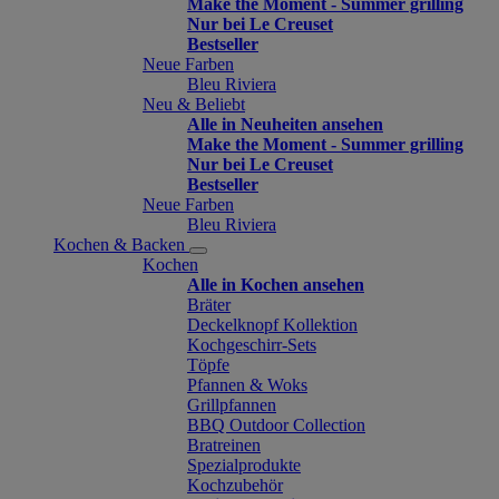
Make the Moment - Summer grilling
Nur bei Le Creuset
Bestseller
Neue Farben
Bleu Riviera
Neu & Beliebt
Alle in Neuheiten ansehen
Make the Moment - Summer grilling
Nur bei Le Creuset
Bestseller
Neue Farben
Bleu Riviera
Kochen & Backen
Kochen
Alle in Kochen ansehen
Bräter
Deckelknopf Kollektion
Kochgeschirr-Sets
Töpfe
Pfannen & Woks
Grillpfannen
BBQ Outdoor Collection
Bratreinen
Spezialprodukte
Kochzubehör