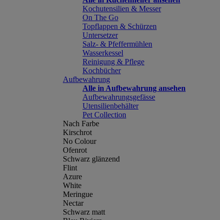
Kochutensilien & Messer
On The Go
Topflappen & Schürzen
Untersetzer
Salz- & Pfeffermühlen
Wasserkessel
Reinigung & Pflege
Kochbücher
Aufbewahrung
Alle in Aufbewahrung ansehen
Aufbewahrungsgefässe
Utensilienbehälter
Pet Collection
Nach Farbe
Kirschrot
No Colour
Ofenrot
Schwarz glänzend
Flint
Azure
White
Meringue
Nectar
Schwarz matt