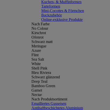
Kuchen- & Muffinformen
Tarteformen
Mini-Cocottes & Förmchen
Backzubehör
Online-exklusive Produkte
Nach Farbe
No Colour
Kirschrot
Ofenrot
Schwarz matt
Meringue
Azure
Flint
Sea Salt
White
Shell Pink
Bleu Riviera
Schwarz glänzend
Deep Teal
Bamboo Green
Garnet
Nectar
Nach Produktsortiment
Emailliertes Gusseisen
Antihaftbeschichtetes Aluminium