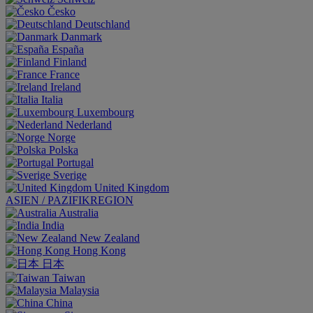
Česko
Deutschland
Danmark
España
Finland
France
Ireland
Italia
Luxembourg
Nederland
Norge
Polska
Portugal
Sverige
United Kingdom
ASIEN / PAZIFIKREGION
Australia
India
New Zealand
Hong Kong
日本
Taiwan
Malaysia
China