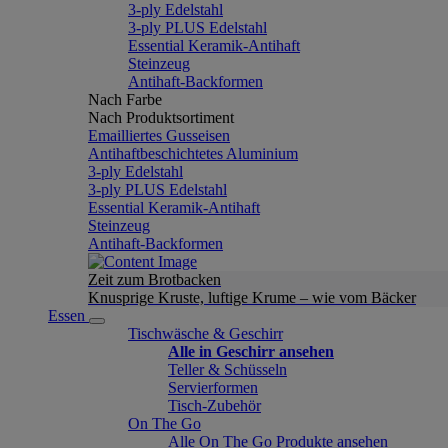
3-ply Edelstahl
3-ply PLUS Edelstahl
Essential Keramik-Antihaft
Steinzeug
Antihaft-Backformen
Nach Farbe
Nach Produktsortiment
Emailliertes Gusseisen
Antihaftbeschichtetes Aluminium
3-ply Edelstahl
3-ply PLUS Edelstahl
Essential Keramik-Antihaft
Steinzeug
Antihaft-Backformen
Zeit zum Brotbacken
Knusprige Kruste, luftige Krume – wie vom Bäcker
Essen
Tischwäsche & Geschirr
Alle in Geschirr ansehen
Teller & Schüsseln
Servierformen
Tisch-Zubehör
On The Go
Alle On The Go Produkte ansehen