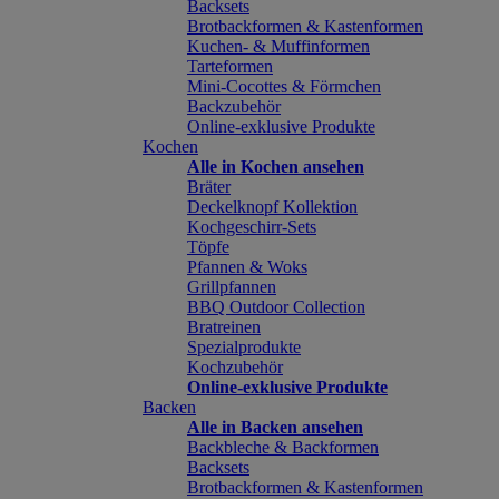
Backsets
Brotbackformen & Kastenformen
Kuchen- & Muffinformen
Tarteformen
Mini-Cocottes & Förmchen
Backzubehör
Online-exklusive Produkte
Kochen
Alle in Kochen ansehen
Bräter
Deckelknopf Kollektion
Kochgeschirr-Sets
Töpfe
Pfannen & Woks
Grillpfannen
BBQ Outdoor Collection
Bratreinen
Spezialprodukte
Kochzubehör
Online-exklusive Produkte
Backen
Alle in Backen ansehen
Backbleche & Backformen
Backsets
Brotbackformen & Kastenformen