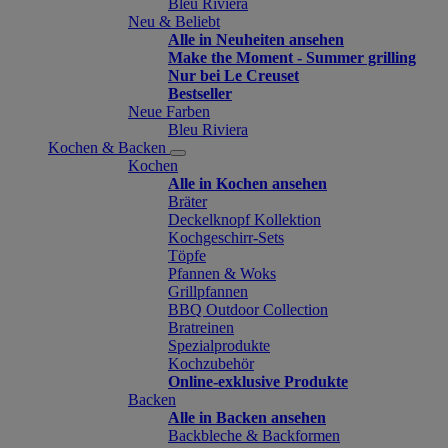
Bleu Riviera
Neu & Beliebt
Alle in Neuheiten ansehen
Make the Moment - Summer grilling
Nur bei Le Creuset
Bestseller
Neue Farben
Bleu Riviera
Kochen & Backen
Kochen
Alle in Kochen ansehen
Bräter
Deckelknopf Kollektion
Kochgeschirr-Sets
Töpfe
Pfannen & Woks
Grillpfannen
BBQ Outdoor Collection
Bratreinen
Spezialprodukte
Kochzubehör
Online-exklusive Produkte
Backen
Alle in Backen ansehen
Backbleche & Backformen