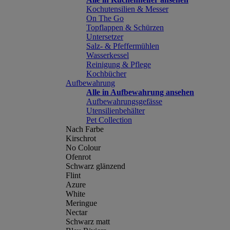
Kochutensilien & Messer
On The Go
Topflappen & Schürzen
Untersetzer
Salz- & Pfeffermühlen
Wasserkessel
Reinigung & Pflege
Kochbücher
Aufbewahrung
Alle in Aufbewahrung ansehen
Aufbewahrungsgefässe
Utensilienbehälter
Pet Collection
Nach Farbe
Kirschrot
No Colour
Ofenrot
Schwarz glänzend
Flint
Azure
White
Meringue
Nectar
Schwarz matt