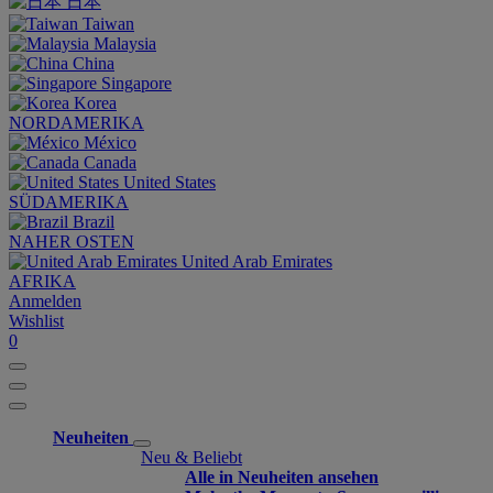
日本
Taiwan
Malaysia
China
Singapore
Korea
NORDAMERIKA
México
Canada
United States
SÜDAMERIKA
Brazil
NAHER OSTEN
United Arab Emirates
AFRIKA
Anmelden
Wishlist
0
Neuheiten
Neu & Beliebt
Alle in Neuheiten ansehen