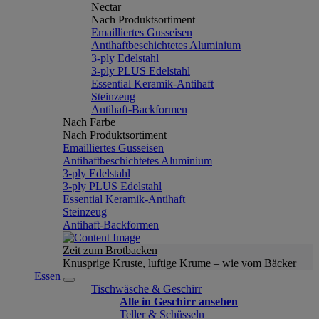
Nectar
Nach Produktsortiment
Emailliertes Gusseisen
Antihaftbeschichtetes Aluminium
3-ply Edelstahl
3-ply PLUS Edelstahl
Essential Keramik-Antihaft
Steinzeug
Antihaft-Backformen
Nach Farbe
Nach Produktsortiment
Emailliertes Gusseisen
Antihaftbeschichtetes Aluminium
3-ply Edelstahl
3-ply PLUS Edelstahl
Essential Keramik-Antihaft
Steinzeug
Antihaft-Backformen
Zeit zum Brotbacken
Knusprige Kruste, luftige Krume – wie vom Bäcker
Essen
Tischwäsche & Geschirr
Alle in Geschirr ansehen
Teller & Schüsseln