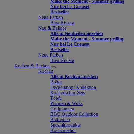
Make the Moment - Summer grilling
Nur bei Le Creuset
Bestseller
Neue Farben
Bleu Riviera
Neu & Beliebt
Alle in Neuheiten ansehen
Make the Moment - Summer grilling
Nur bei Le Creuset
Bestseller
Neue Farben
Bleu Riviera
Kochen & Backen
Kochen
Alle in Kochen ansehen
Bräter
Deckelknopf Kollektion
Kochgeschirr-Sets
Töpfe
Pfannen & Woks
Grillpfannen
BBQ Outdoor Collection
Bratreinen
Spezialprodukte
Kochzubehör