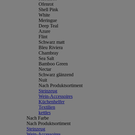
Ofenrot
Shell Pink
White
Meringue
Deep Teal
Azure
Flint
Schwarz matt
Bleu Riviera
Chambray
Sea Salt
Bamboo Green
Nectar
Schwarz glänzend
Nuit
Nach Produktsortiment
Steinzeug
Wein-Accessoires
Küchenhelfer
Textilien
kettles
Nach Farbe
Nach Produktsortiment
Steinzeug
Wein-Accessoires