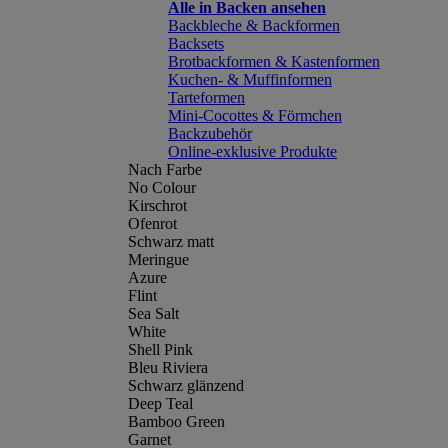
Alle in Backen ansehen
Backbleche & Backformen
Backsets
Brotbackformen & Kastenformen
Kuchen- & Muffinformen
Tarteformen
Mini-Cocottes & Förmchen
Backzubehör
Online-exklusive Produkte
Nach Farbe
No Colour
Kirschrot
Ofenrot
Schwarz matt
Meringue
Azure
Flint
Sea Salt
White
Shell Pink
Bleu Riviera
Schwarz glänzend
Deep Teal
Bamboo Green
Garnet