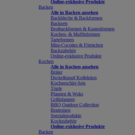
Online-exklusive Produkte
Backen
Alle in Backen ansehen
Backbleche & Backformen
Backsets
Brotbackformen & Kastenformen
Kuchen- & Muffinformen
Tarteformen
Mini-Cocottes & Förmchen
Backzubehör
Online-exklusive Produkte
Kochen
Alle in Kochen ansehen
Bräter
Deckelknopf Kollektion
Kochgeschirr-Sets
Töpfe
Pfannen & Woks
Grillpfannen
BBQ Outdoor Collection
Bratreinen
Spezialprodukte
Kochzubehör
Online-exklusive Produkte
Backen