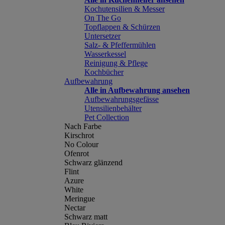
Kochutensilien & Messer
On The Go
Topflappen & Schürzen
Untersetzer
Salz- & Pfeffermühlen
Wasserkessel
Reinigung & Pflege
Kochbücher
Aufbewahrung
Alle in Aufbewahrung ansehen
Aufbewahrungsgefässe
Utensilienbehälter
Pet Collection
Nach Farbe
Kirschrot
No Colour
Ofenrot
Schwarz glänzend
Flint
Azure
White
Meringue
Nectar
Schwarz matt