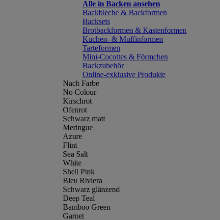
Alle in Backen ansehen
Backbleche & Backformen
Backsets
Brotbackformen & Kastenformen
Kuchen- & Muffinformen
Tarteformen
Mini-Cocottes & Förmchen
Backzubehör
Online-exklusive Produkte
Nach Farbe
No Colour
Kirschrot
Ofenrot
Schwarz matt
Meringue
Azure
Flint
Sea Salt
White
Shell Pink
Bleu Riviera
Schwarz glänzend
Deep Teal
Bamboo Green
Garnet