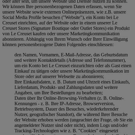
oder älter sein, um unsere Website und Dienste nutzen zu können.
Wir können Ihre personenbezogenen Daten erfassen, wenn Sie
unsere Website sowie externen Onlinepräsenzen, wie z.B. unsere
Social Media Profile besuchen ("
Website
"), ein Konto bei Le
Creuset einrichten, auf der Website oder in einem unserer Le
Creuset Stores (Signature Boutique oder Outlet Stores) ein Produkt
von Le Creuset kaufen oder unsere Marketingkommunikation
abonnieren. Abhängig von Ihrem Wunsch oder Ihrer Einwilligung
können personenbezogene Daten Folgendes einschliessen:
den Namen, Vornamen, E-Mail-Adresse, das Geburtsdatum
und weitere Kontaktdetails (Adresse und Telefonnummer),
um ein Konto bei Le Creuset einzurichten oder als Gast einen
Einkauf zu tätigen oder unsere Marketingkommunikation im
Store oder auf unserer Webseite zu abonnieren;
Ihre Einkaufsdaten, z. B. Datum und Uhrzeit eines Einkaufs,
Lieferdatum, Produkt- und Zahlungsdaten und weitere
Angaben, um Ihre Bestellungen zu bearbeiten;
Daten über Ihr Online-Browsing-Verhalten (z. B. Online-
Kennungen - z. B. Ihre IP-Adresse, Browserversion,
Betriebssystem, Dauer des Besuches, wiederkehrender
Nutzer, geografischer Standort), die während Ihrer Besuche
der Website erhoben werden (ungeachtet der Frage, ob Sie ein
angemeldeter Nutzer sind oder nicht), indem Logs und/oder
Tracking-Technologien wie z. B. "Cookies" eingesetzt