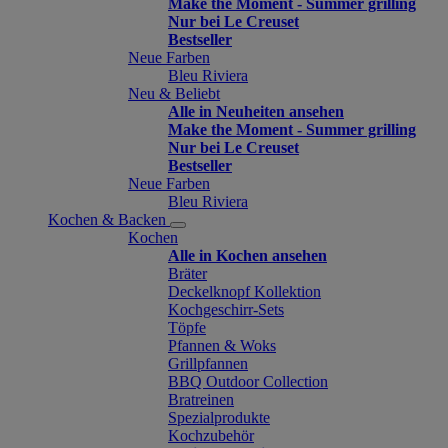
Make the Moment - Summer grilling
Nur bei Le Creuset
Bestseller
Neue Farben
Bleu Riviera
Neu & Beliebt
Alle in Neuheiten ansehen
Make the Moment - Summer grilling
Nur bei Le Creuset
Bestseller
Neue Farben
Bleu Riviera
Kochen & Backen
Kochen
Alle in Kochen ansehen
Bräter
Deckelknopf Kollektion
Kochgeschirr-Sets
Töpfe
Pfannen & Woks
Grillpfannen
BBQ Outdoor Collection
Bratreinen
Spezialprodukte
Kochzubehör