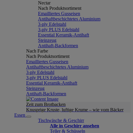
Nectar
Nach Produktsortiment
Emailliertes Gusseisen
Antihaftbeschichtetes Aluminium
3-ply Edelstahl
3-ply PLUS Edelstahl
Essential Keramik-Antihaft
Steinzeug
Antihaft-Backformen
Nach Farbe
Nach Produktsortiment
Emailliertes Gusseisen
Antihaftbeschichtetes Aluminium
3-ply Edelstahl
3-ply PLUS Edelstahl
Essential Keramik-Antihaft
Steinzeug
Antihaft-Backformen
Zeit zum Brotbacken
Knusprige Kruste, luftige Krume – wie vom Bäcker
Essen
Tischwäsche & Geschirr
Alle in Geschirr ansehen
Teller & Schüsseln