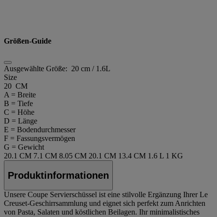
Größen-Guide
Ausgewählte Größe:
20 cm / 1.6L
Size
20 CM
A = Breite
B = Tiefe
C = Höhe
D = Länge
E = Bodendurchmesser
F = Fassungsvermögen
G = Gewicht
20.1 CM
7.1 CM
8.05 CM
20.1 CM
13.4 CM
1.6 L
1 KG
Produktinformationen
Unsere Coupe Servierschüssel ist eine stilvolle Ergänzung Ihrer Le
Creuset-Geschirrsammlung und eignet sich perfekt zum Anrichten
von Pasta, Salaten und köstlichen Beilagen. Ihr minimalistisches