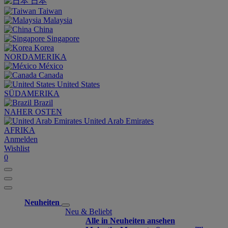
日本
Taiwan
Malaysia
China
Singapore
Korea
NORDAMERIKA
México
Canada
United States
SÜDAMERIKA
Brazil
NAHER OSTEN
United Arab Emirates
AFRIKA
Anmelden
Wishlist
0
Neuheiten
Neu & Beliebt
Alle in Neuheiten ansehen