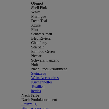
Ofenrot
Shell Pink
White
Meringue
Deep Teal
Azure
Flint
Schwarz matt
Bleu Riviera
Chambray
Sea Salt
Bamboo Green
Nectar
Schwarz glänzend
Nuit
Nach Produktsortiment
Steinzeug
Wein-Accessoires
Küchenhelfer
Textilien
kettles
Nach Farbe
Nach Produktsortiment
Steinzeug
Wein-Accessoires