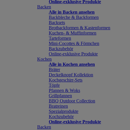
Online-exklusive Produkte
Backen
Alle in Backen ansehen
Backbleche & Backformen
Backsets
Brotbackformen & Kastenformen
Kuchen- & Muffinformen
Tarteformen
Mini-Cocottes & Förmchen
Backzubehör
Online-exklusive Produkte
Kochen
Alle in Kochen ansehen
Bräter
Deckelknopf Kollektion
Kochgeschirr-Sets
Töpfe
Pfannen & Woks
Grillpfannen
BBQ Outdoor Collection
Bratreinen
Spezialprodukte
Kochzubehör
Online-exklusive Produkte
Backen