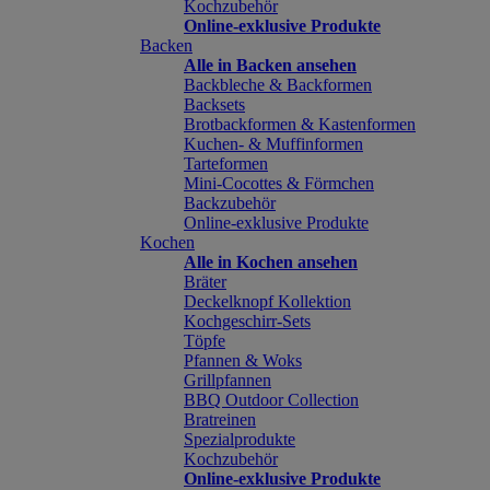
Kochzubehör
Online-exklusive Produkte
Backen
Alle in Backen ansehen
Backbleche & Backformen
Backsets
Brotbackformen & Kastenformen
Kuchen- & Muffinformen
Tarteformen
Mini-Cocottes & Förmchen
Backzubehör
Online-exklusive Produkte
Kochen
Alle in Kochen ansehen
Bräter
Deckelknopf Kollektion
Kochgeschirr-Sets
Töpfe
Pfannen & Woks
Grillpfannen
BBQ Outdoor Collection
Bratreinen
Spezialprodukte
Kochzubehör
Online-exklusive Produkte