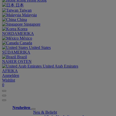
Hong Kong
日本
Taiwan
Malaysia
China
Singapore
Korea
NORDAMERIKA
México
Canada
United States
SÜDAMERIKA
Brazil
NAHER OSTEN
United Arab Emirates
AFRIKA
Anmelden
Wishlist
0
Neuheiten
Neu & Beliebt