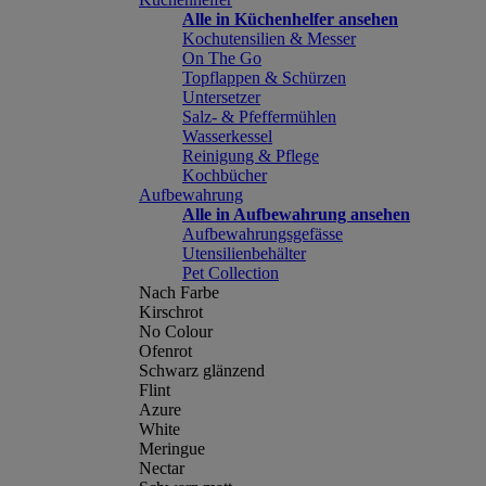
Alle in Küchenhelfer ansehen
Kochutensilien & Messer
On The Go
Topflappen & Schürzen
Untersetzer
Salz- & Pfeffermühlen
Wasserkessel
Reinigung & Pflege
Kochbücher
Aufbewahrung
Alle in Aufbewahrung ansehen
Aufbewahrungsgefässe
Utensilienbehälter
Pet Collection
Nach Farbe
Kirschrot
No Colour
Ofenrot
Schwarz glänzend
Flint
Azure
White
Meringue
Nectar