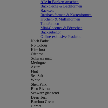
Alle in Backen ansehen
Backbleche & Backformen
Backsets
Brotbackformen & Kastenformen
Kuchen- & Muffinformen
Tarteformen
Mini-Cocottes & Förmchen
Backzubehör
Online-exklusive Produkte
Nach Farbe
No Colour
Kirschrot
Ofenrot
Schwarz matt
Meringue
Azure
Flint
Sea Salt
White
Shell Pink
Bleu Riviera
Schwarz glänzend
Deep Teal
Bamboo Green
Garnet