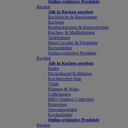
Online-exklusive Produkte
Backen
Alle in Backen ansehen
Backbleche & Backformen
Backsets
Brotbackformen & Kastenformen
Kuchen- & Muffinformen
Tarteformen
Mini-Cocottes & Förmchen
Backzubehör
Online-exklusive Produkte
Kochen
Alle in Kochen ansehen
Bräter
Deckelknopf Kollektion
Kochgeschirr-Sets
Töpfe
Pfannen & Woks
Grillpfannen
BBQ Outdoor Collection
Bratreinen
Spezialprodukte
Kochzubehör
Online-exklusive Produkte
Backen