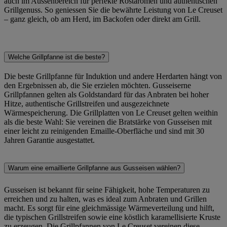
auch im Aussenbereich für perfekte Röstaromen und authentischen
Grillgenuss. So geniessen Sie die bewährte Leistung von Le Creuset
– ganz gleich, ob am Herd, im Backofen oder direkt am Grill.
Welche Grillpfanne ist die beste?
Die beste Grillpfanne für Induktion und andere Herdarten hängt von
den Ergebnissen ab, die Sie erzielen möchten. Gusseiserne
Grillpfannen gelten als Goldstandard für das Anbraten bei hoher
Hitze, authentische Grillstreifen und ausgezeichnete
Wärmespeicherung. Die Grillplatten von Le Creuset gelten weithin
als die beste Wahl: Sie vereinen die Bratstärke von Gusseisen mit
einer leicht zu reinigenden Emaille-Oberfläche und sind mit 30
Jahren Garantie ausgestattet.
Warum eine emaillierte Grillpfanne aus Gusseisen wählen?
Gusseisen ist bekannt für seine Fähigkeit, hohe Temperaturen zu
erreichen und zu halten, was es ideal zum Anbraten und Grillen
macht. Es sorgt für eine gleichmässige Wärmeverteilung und hilft,
die typischen Grillstreifen sowie eine köstlich karamellisierte Kruste
zu erzeugen. Die Grillpfannen von Le Creuset vereinen diese