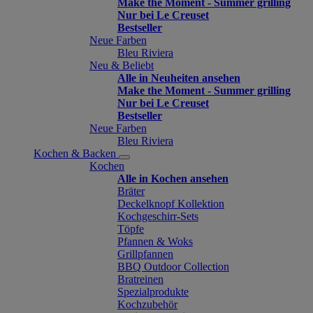
Make the Moment - Summer grilling
Nur bei Le Creuset
Bestseller
Neue Farben
Bleu Riviera
Neu & Beliebt
Alle in Neuheiten ansehen
Make the Moment - Summer grilling
Nur bei Le Creuset
Bestseller
Neue Farben
Bleu Riviera
Kochen & Backen
Kochen
Alle in Kochen ansehen
Bräter
Deckelknopf Kollektion
Kochgeschirr-Sets
Töpfe
Pfannen & Woks
Grillpfannen
BBQ Outdoor Collection
Bratreinen
Spezialprodukte
Kochzubehör