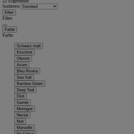
22 Ergebnisse
Sortieren
Filter
Filter
Farbe
Farbe
Schwarz matt
Kirschrot
Ofenrot
Azure
Bleu Riviera
Sea Salt
Bamboo Green
Deep Teal
Flint
Garnet
Meringue
Nectar
Nuit
Marseille
No Colour