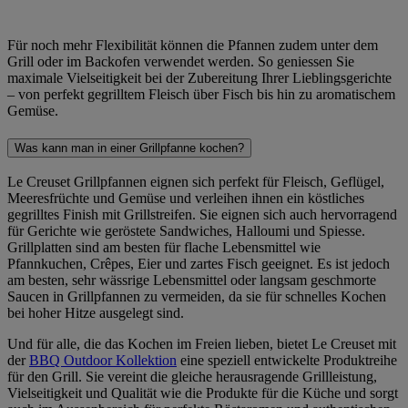
Für noch mehr Flexibilität können die Pfannen zudem unter dem
Grill oder im Backofen verwendet werden. So geniessen Sie
maximale Vielseitigkeit bei der Zubereitung Ihrer Lieblingsgerichte
– von perfekt gegrilltem Fleisch über Fisch bis hin zu aromatischem
Gemüse.
Was kann man in einer Grillpfanne kochen?
Le Creuset Grillpfannen eignen sich perfekt für Fleisch, Geflügel,
Meeresfrüchte und Gemüse und verleihen ihnen ein köstliches
gegrilltes Finish mit Grillstreifen. Sie eignen sich auch hervorragend
für Gerichte wie geröstete Sandwiches, Halloumi und Spiesse.
Grillplatten sind am besten für flache Lebensmittel wie
Pfannkuchen, Crêpes, Eier und zartes Fisch geeignet. Es ist jedoch
am besten, sehr wässrige Lebensmittel oder langsam geschmorte
Saucen in Grillpfannen zu vermeiden, da sie für schnelles Kochen
bei hoher Hitze ausgelegt sind.
Und für alle, die das Kochen im Freien lieben, bietet Le Creuset mit
der
BBQ Outdoor Kollektion
eine speziell entwickelte Produktreihe
für den Grill. Sie vereint die gleiche herausragende Grillleistung,
Vielseitigkeit und Qualität wie die Produkte für die Küche und sorgt