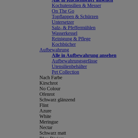
Kochutensilien & Messer
On The Go
Topflappen & Schürzen
Untersetzer
Salz- & Pfeffermühlen
Wasserkessel
Reinigung & Pflege
Kochbücher
Aufbewahrung
Alle in Aufbewahrung ansehen
Aufbewahrungsgefässe
Utensilienbehälter
Pet Collection
Nach Farbe
Kirschrot
No Colour
Ofenrot
Schwarz glänzend
Flint
Azure
White
Meringue
Nectar
Schwarz matt