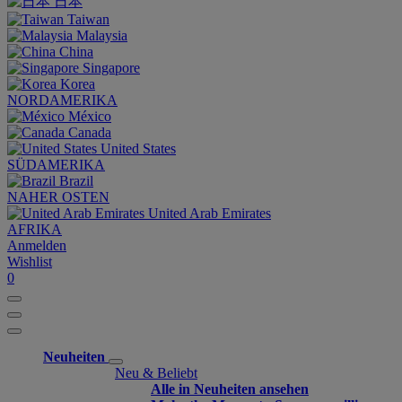
日本
Taiwan
Malaysia
China
Singapore
Korea
NORDAMERIKA
México
Canada
United States
SÜDAMERIKA
Brazil
NAHER OSTEN
United Arab Emirates
AFRIKA
Anmelden
Wishlist
0
Neuheiten
Neu & Beliebt
Alle in Neuheiten ansehen