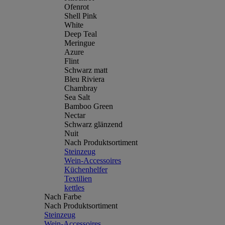
Ofenrot
Shell Pink
White
Deep Teal
Meringue
Azure
Flint
Schwarz matt
Bleu Riviera
Chambray
Sea Salt
Bamboo Green
Nectar
Schwarz glänzend
Nuit
Nach Produktsortiment
Steinzeug
Wein-Accessoires
Küchenhelfer
Textilien
kettles
Nach Farbe
Nach Produktsortiment
Steinzeug
Wein-Accessoires