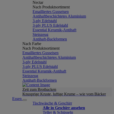
Nectar
Nach Produktsortiment
Emailliertes Gusseisen
Antihaftbeschichtetes Aluminium
3-ply Edelstahl
3-ply PLUS Edelstahl
Essential Keramik-Antihaft
Steinzeug
Antihaft-Backformen
Nach Farbe
Nach Produktsortiment
Emailliertes Gusseisen
Antihaftbeschichtetes Aluminium
3-ply Edelstahl
3-ply PLUS Edelstahl
Essential Keramik-Antihaft
Steinzeug
Antihaft-Backformen
Zeit zum Brotbacken
Knusprige Kruste, luftige Krume – wie vom Bäcker
Essen
Tischwäsche & Geschirr
Alle in Geschirr ansehen
Teller & Schüsseln