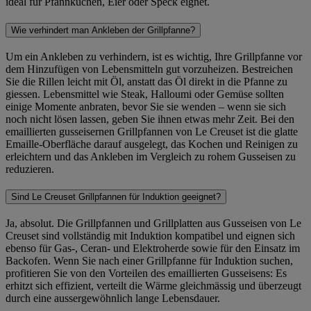
ideal für Pfannkuchen, Eier oder Speck eignet.
Wie verhindert man Ankleben der Grillpfanne?
Um ein Ankleben zu verhindern, ist es wichtig, Ihre Grillpfanne vor
dem Hinzufügen von Lebensmitteln gut vorzuheizen. Bestreichen
Sie die Rillen leicht mit Öl, anstatt das Öl direkt in die Pfanne zu
giessen. Lebensmittel wie Steak, Halloumi oder Gemüse sollten
einige Momente anbraten, bevor Sie sie wenden – wenn sie sich
noch nicht lösen lassen, geben Sie ihnen etwas mehr Zeit. Bei den
emaillierten gusseisernen Grillpfannen von Le Creuset ist die glatte
Emaille-Oberfläche darauf ausgelegt, das Kochen und Reinigen zu
erleichtern und das Ankleben im Vergleich zu rohem Gusseisen zu
reduzieren.
Sind Le Creuset Grillpfannen für Induktion geeignet?
Ja, absolut. Die Grillpfannen und Grillplatten aus Gusseisen von Le
Creuset sind vollständig mit Induktion kompatibel und eignen sich
ebenso für Gas-, Ceran- und Elektroherde sowie für den Einsatz im
Backofen. Wenn Sie nach einer Grillpfanne für Induktion suchen,
profitieren Sie von den Vorteilen des emaillierten Gusseisens: Es
erhitzt sich effizient, verteilt die Wärme gleichmässig und überzeugt
durch eine aussergewöhnlich lange Lebensdauer.