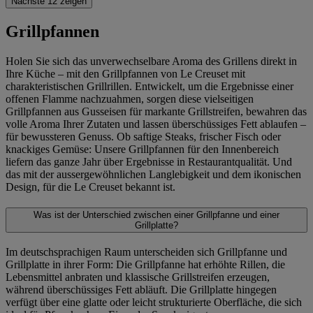
Nächste 12 zeigen
Grillpfannen
Holen Sie sich das unverwechselbare Aroma des Grillens direkt in
Ihre Küche – mit den Grillpfannen von Le Creuset mit
charakteristischen Grillrillen. Entwickelt, um die Ergebnisse einer
offenen Flamme nachzuahmen, sorgen diese vielseitigen
Grillpfannen aus Gusseisen für markante Grillstreifen, bewahren das
volle Aroma Ihrer Zutaten und lassen überschüssiges Fett ablaufen –
für bewussteren Genuss. Ob saftige Steaks, frischer Fisch oder
knackiges Gemüse: Unsere Grillpfannen für den Innenbereich
liefern das ganze Jahr über Ergebnisse in Restaurantqualität. Und
das mit der aussergewöhnlichen Langlebigkeit und dem ikonischen
Design, für die Le Creuset bekannt ist.
Was ist der Unterschied zwischen einer Grillpfanne und einer
Grillplatte?
Im deutschsprachigen Raum unterscheiden sich Grillpfanne und
Grillplatte in ihrer Form: Die Grillpfanne hat erhöhte Rillen, die
Lebensmittel anbraten und klassische Grillstreifen erzeugen,
während überschüssiges Fett abläuft. Die Grillplatte hingegen
verfügt über eine glatte oder leicht strukturierte Oberfläche, die sich