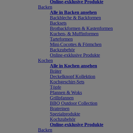
Online-exklusive Produkte
Backen
Alle in Backen ansehen
Backbleche & Backformen
Backsets
Brotbackformen & Kastenformen
Kuchen- & Muffinformen
Tarteformen
Mini-Cocottes & Förmchen
Backzubehör
Online-exklusive Produkte
Kochen
Alle in Kochen ansehen
Bräter
Deckelknopf Kollektion
Kochgeschirr-Sets
Töpfe
Pfannen & Woks
Grillpfannen
BBQ Outdoor Collection
Bratreinen
Spezialprodukte
Kochzubehör
Online-exklusive Produkte
Backen