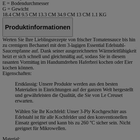
E = Bodendurchmesser
G = Gewicht
18.4 CM
9.5 CM
13.3 CM
34.9 CM
13 CM
1.1 KG
Produktinformationen
Werten Sie Ihre Lieblingsrezepte von frischer Tomatensauce bis hin
zu cremigem Bechamel mit dem 3-lagigen Essential Edelstahl-
Saucenpfanne auf. Dank seiner ausgezeichneten Wärmeleitfähigkeit
heizt er sich schnell und gleichmäßig auf, sodass Sie in diesem
rasanten Vormittag im Handumdrehen Haferbrei kochen oder Eier
kochen können.
Eigenschaften:
Erstklassig: Unsere Produkte werden aus den besten
Materialien in Einrichtungen auf der ganzen Welt hergestellt
und gewährleisten die Qualität, die Sie von Le Creuset
erwarten.
Wählen Sie Ihr Kochfeld: Unser 3-Ply Kochgeschirr aus
Edelstahl ist für alle Kochfelder und den konventionellen
Einsatz geeignet und kann bis zu 260 °C sicher sein. Nicht
geeignet für Mikrowellen.
Material: