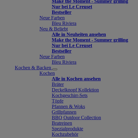
Make the Moment - Summer grilling
Nur bei Le Creuset
Bestseller
Neue Farben
Bleu Riviera
Neu & Beliebt
Alle in Neuheiten ansehen
Make the Moment - Summer grilling
Nur bei Le Creuset
Bestseller
Neue Farben
Bleu Riviera
Kochen & Backen
Kochen
Alle in Kochen ansehen
Bräter
Deckelknopf Kollektion
Kochgeschirr-Sets
Töpfe
Pfannen & Woks
Grillpfannen
BBQ Outdoor Collection
Bratreinen
Spezialprodukte
Kochzubehör