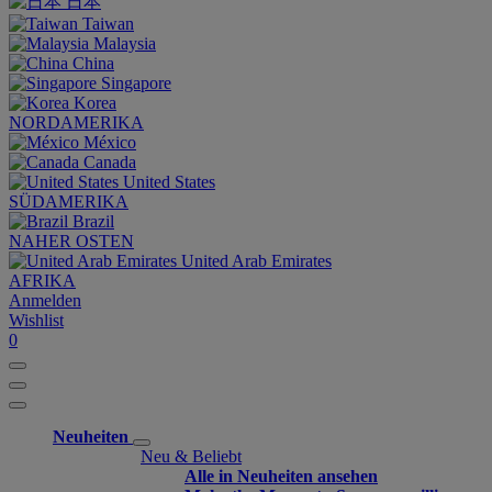
日本
Taiwan
Malaysia
China
Singapore
Korea
NORDAMERIKA
México
Canada
United States
SÜDAMERIKA
Brazil
NAHER OSTEN
United Arab Emirates
AFRIKA
Anmelden
Wishlist
0
Neuheiten
Neu & Beliebt
Alle in Neuheiten ansehen