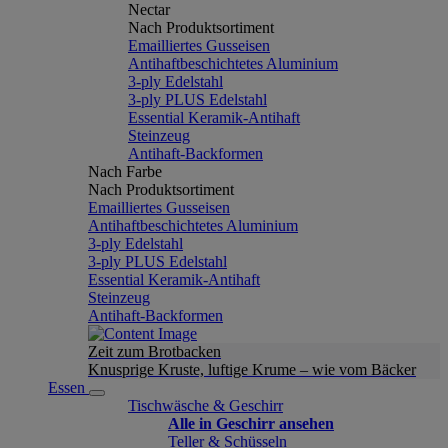
Nectar
Nach Produktsortiment
Emailliertes Gusseisen
Antihaftbeschichtetes Aluminium
3-ply Edelstahl
3-ply PLUS Edelstahl
Essential Keramik-Antihaft
Steinzeug
Antihaft-Backformen
Nach Farbe
Nach Produktsortiment
Emailliertes Gusseisen
Antihaftbeschichtetes Aluminium
3-ply Edelstahl
3-ply PLUS Edelstahl
Essential Keramik-Antihaft
Steinzeug
Antihaft-Backformen
Zeit zum Brotbacken
Knusprige Kruste, luftige Krume – wie vom Bäcker
Essen
Tischwäsche & Geschirr
Alle in Geschirr ansehen
Teller & Schüsseln