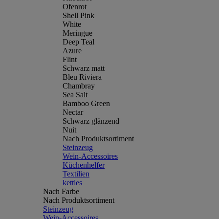
Ofenrot
Shell Pink
White
Meringue
Deep Teal
Azure
Flint
Schwarz matt
Bleu Riviera
Chambray
Sea Salt
Bamboo Green
Nectar
Schwarz glänzend
Nuit
Nach Produktsortiment
Steinzeug
Wein-Accessoires
Küchenhelfer
Textilien
kettles
Nach Farbe
Nach Produktsortiment
Steinzeug
Wein-Accessoires