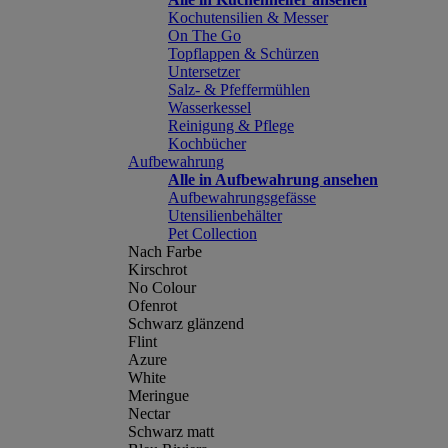
Kochutensilien & Messer
On The Go
Topflappen & Schürzen
Untersetzer
Salz- & Pfeffermühlen
Wasserkessel
Reinigung & Pflege
Kochbücher
Aufbewahrung
Alle in Aufbewahrung ansehen
Aufbewahrungsgefässe
Utensilienbehälter
Pet Collection
Nach Farbe
Kirschrot
No Colour
Ofenrot
Schwarz glänzend
Flint
Azure
White
Meringue
Nectar
Schwarz matt