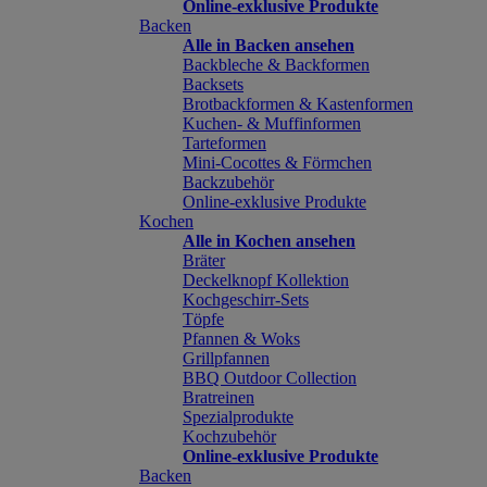
Online-exklusive Produkte
Backen
Alle in Backen ansehen
Backbleche & Backformen
Backsets
Brotbackformen & Kastenformen
Kuchen- & Muffinformen
Tarteformen
Mini-Cocottes & Förmchen
Backzubehör
Online-exklusive Produkte
Kochen
Alle in Kochen ansehen
Bräter
Deckelknopf Kollektion
Kochgeschirr-Sets
Töpfe
Pfannen & Woks
Grillpfannen
BBQ Outdoor Collection
Bratreinen
Spezialprodukte
Kochzubehör
Online-exklusive Produkte
Backen