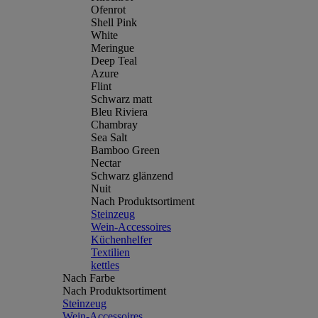
Ofenrot
Shell Pink
White
Meringue
Deep Teal
Azure
Flint
Schwarz matt
Bleu Riviera
Chambray
Sea Salt
Bamboo Green
Nectar
Schwarz glänzend
Nuit
Nach Produktsortiment
Steinzeug
Wein-Accessoires
Küchenhelfer
Textilien
kettles
Nach Farbe
Nach Produktsortiment
Steinzeug
Wein-Accessoires