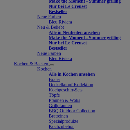
Make the Moment - Summer grilling
Nur bei Le Creuset
Bestseller
Neue Farben
Bleu Riviera
Neu & Beliebt
Alle in Neuheiten ansehen
Make the Moment - Summer grilling
Nur bei Le Creuset
Bestseller
Neue Farben
Bleu Riviera
Kochen & Backen
Kochen
Alle in Kochen ansehen
Bräter
Deckelknopf Kollektion
Kochgeschirr-Sets
Töpfe
Pfannen & Woks
Grillpfannen
BBQ Outdoor Collection
Bratreinen
Spezialprodukte
Kochzubehör