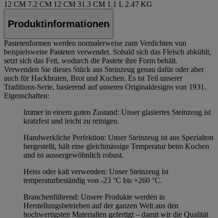
12 CM
7.2 CM
12 CM
31.3 CM
1.1 L
2.47 KG
Produktinformationen
Pastetenformen werden normalerweise zum Verdichten von
beispielsweise Pasteten verwendet. Sobald sich das Fleisch abkühlt,
setzt sich das Fett, wodurch die Pastete ihre Form behält.
Verwenden Sie dieses Stück aus Steinzeug genau dafür oder aber
auch für Hackbraten, Brot und Kuchen. Es ist Teil unserer
Traditions-Serie, basierend auf unseren Originaldesigns von 1931.
Eigenschaften:
Immer in einem guten Zustand: Unser glasiertes Steinzeug ist
kratzfest und leicht zu reinigen.
Handwerkliche Perfektion: Unser Steinzeug ist aus Spezialton
hergestellt, hält eine gleichmässige Temperatur beim Kochen
und ist aussergewöhnlich robust.
Heiss oder kalt verwenden: Unser Steinzeug ist
temperaturbeständig von -23 °C bis +260 °C.
Branchenführend: Unsere Produkte werden in
Herstellungsbetrieben auf der ganzen Welt aus den
hochwertigsten Materialien gefertigt – damit wir die Qualität