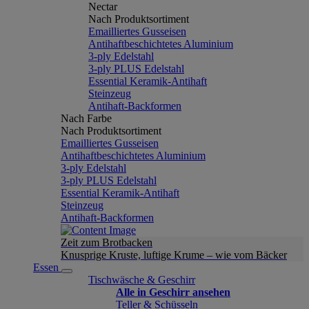
Nectar
Nach Produktsortiment
Emailliertes Gusseisen
Antihaftbeschichtetes Aluminium
3-ply Edelstahl
3-ply PLUS Edelstahl
Essential Keramik-Antihaft
Steinzeug
Antihaft-Backformen
Nach Farbe
Nach Produktsortiment
Emailliertes Gusseisen
Antihaftbeschichtetes Aluminium
3-ply Edelstahl
3-ply PLUS Edelstahl
Essential Keramik-Antihaft
Steinzeug
Antihaft-Backformen
Zeit zum Brotbacken
Knusprige Kruste, luftige Krume – wie vom Bäcker
Essen
Tischwäsche & Geschirr
Alle in Geschirr ansehen
Teller & Schüsseln