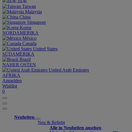
日本
Taiwan
Malaysia
China
Singapore
Korea
NORDAMERIKA
México
Canada
United States
SÜDAMERIKA
Brazil
NAHER OSTEN
United Arab Emirates
AFRIKA
Anmelden
Wishlist
0
Neuheiten
Neu & Beliebt
Alle in Neuheiten ansehen