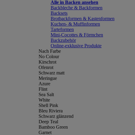
Alle in Backen ansehen
Backbleche & Backformen
Backsets
Brotbackformen & Kastenformen
Kuchen- & Muffinformen
Tarteformen
Mini-Cocottes & Förmchen
Backzubehör
Online-exklusive Produkte
Nach Farbe
No Colour
Kirschrot
Ofenrot
Schwarz matt
Meringue
Azure
Flint
Sea Salt
White
Shell Pink
Bleu Riviera
Schwarz glänzend
Deep Teal
Bamboo Green
Garnet