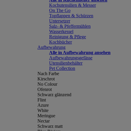
Kochutensilien & Messer
On The Go
Topflappen & Schürzen
Untersetzer
Salz- & Pfeffermühlen
Wasserkessel
Reinigung & Pflege
Kochbücher
Aufbewahrung
Alle in Aufbewahrung ansehen
Aufbewahrungsgefässe
Utensilienbehälter
Pet Collection
Nach Farbe
Kirschrot
No Colour
Ofenrot
Schwarz glänzend
Flint
Azure
White
Meringue
Nectar
Schwarz matt