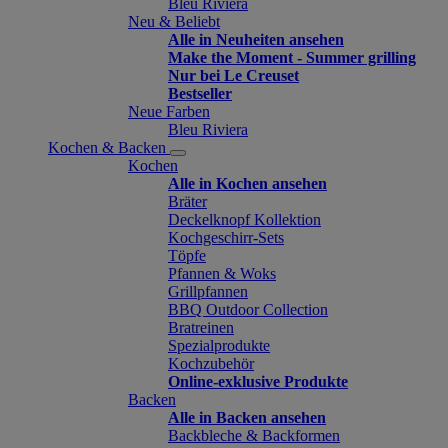
Bleu Riviera
Neu & Beliebt
Alle in Neuheiten ansehen
Make the Moment - Summer grilling
Nur bei Le Creuset
Bestseller
Neue Farben
Bleu Riviera
Kochen & Backen
Kochen
Alle in Kochen ansehen
Bräter
Deckelknopf Kollektion
Kochgeschirr-Sets
Töpfe
Pfannen & Woks
Grillpfannen
BBQ Outdoor Collection
Bratreinen
Spezialprodukte
Kochzubehör
Online-exklusive Produkte
Backen
Alle in Backen ansehen
Backbleche & Backformen