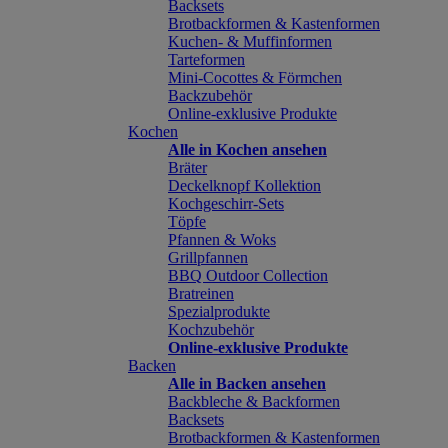
Backsets
Brotbackformen & Kastenformen
Kuchen- & Muffinformen
Tarteformen
Mini-Cocottes & Förmchen
Backzubehör
Online-exklusive Produkte
Kochen
Alle in Kochen ansehen
Bräter
Deckelknopf Kollektion
Kochgeschirr-Sets
Töpfe
Pfannen & Woks
Grillpfannen
BBQ Outdoor Collection
Bratreinen
Spezialprodukte
Kochzubehör
Online-exklusive Produkte
Backen
Alle in Backen ansehen
Backbleche & Backformen
Backsets
Brotbackformen & Kastenformen