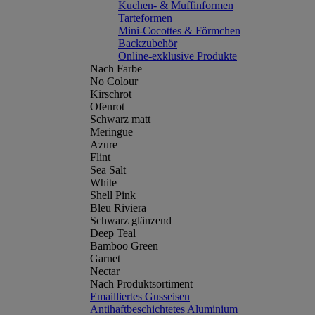
Kuchen- & Muffinformen
Tarteformen
Mini-Cocottes & Förmchen
Backzubehör
Online-exklusive Produkte
Nach Farbe
No Colour
Kirschrot
Ofenrot
Schwarz matt
Meringue
Azure
Flint
Sea Salt
White
Shell Pink
Bleu Riviera
Schwarz glänzend
Deep Teal
Bamboo Green
Garnet
Nectar
Nach Produktsortiment
Emailliertes Gusseisen
Antihaftbeschichtetes Aluminium