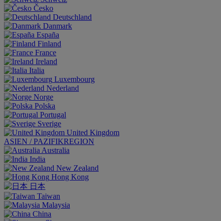
Česko
Deutschland
Danmark
España
Finland
France
Ireland
Italia
Luxembourg
Nederland
Norge
Polska
Portugal
Sverige
United Kingdom
ASIEN / PAZIFIKREGION
Australia
India
New Zealand
Hong Kong
日本
Taiwan
Malaysia
China