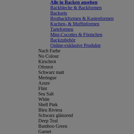
Alle in Backen ansehen
Backbleche & Backformen
Backsets
Brotbackformen & Kastenformen
Kuchen- & Muffinformen
Tarteformen
Mini-Cocottes & Förmchen
Backzubehör
Online-exklusive Produkte
Nach Farbe
No Colour
Kirschrot
Ofenrot
Schwarz matt
Meringue
Azure
Flint
Sea Salt
White
Shell Pink
Bleu Riviera
Schwarz glänzend
Deep Teal
Bamboo Green
Garnet