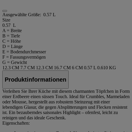
Ausgewählte Größe:
0.57 L
Size
0.57 L
A = Breite
B = Tiefe
C = Höhe
D = Länge
E = Bodendurchmesser
F = Fassungsvermögen
G = Gewicht
12.3 CM
7.7 CM
12.3 CM
16.7 CM
6 CM
0.57 L
0.610 KG
Produktinformationen
Verleihen Sie Ihrer Küche mit diesem charmanten Töpfchen in Form
einer Erdbeere einen süssen Touch. Ideal für Crumbles, Marmeladen
oder Mousse, hergestellt aus robustem Steinzeug mit einer
lebendigen Glasur, die gegen Absplitterungen und Flecken resistent
ist. Ein bezauberndes saisonales Highlight – ofenfest, leicht zu
reinigen und das ideale Geschenk.
Eigenschaften: