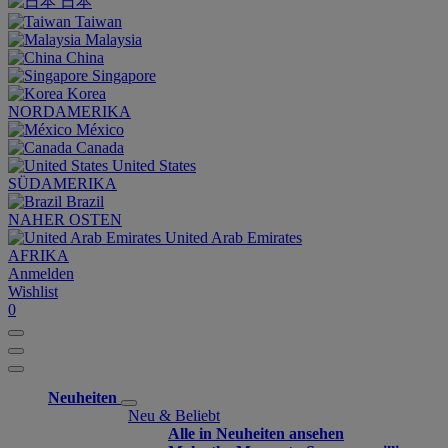
日本
Taiwan
Malaysia
China
Singapore
Korea
NORDAMERIKA
México
Canada
United States
SÜDAMERIKA
Brazil
NAHER OSTEN
United Arab Emirates
AFRIKA
Anmelden
Wishlist
0
Neuheiten
Neu & Beliebt
Alle in Neuheiten ansehen