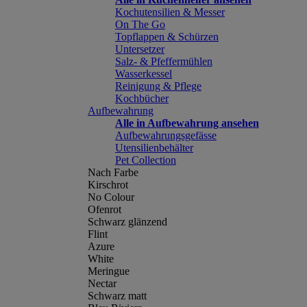
Kochutensilien & Messer
On The Go
Topflappen & Schürzen
Untersetzer
Salz- & Pfeffermühlen
Wasserkessel
Reinigung & Pflege
Kochbücher
Aufbewahrung
Alle in Aufbewahrung ansehen
Aufbewahrungsgefässe
Utensilienbehälter
Pet Collection
Nach Farbe
Kirschrot
No Colour
Ofenrot
Schwarz glänzend
Flint
Azure
White
Meringue
Nectar
Schwarz matt