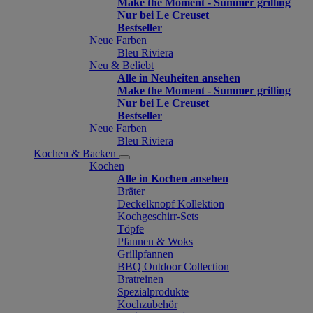
Make the Moment - Summer grilling
Nur bei Le Creuset
Bestseller
Neue Farben
Bleu Riviera
Neu & Beliebt
Alle in Neuheiten ansehen
Make the Moment - Summer grilling
Nur bei Le Creuset
Bestseller
Neue Farben
Bleu Riviera
Kochen & Backen
Kochen
Alle in Kochen ansehen
Bräter
Deckelknopf Kollektion
Kochgeschirr-Sets
Töpfe
Pfannen & Woks
Grillpfannen
BBQ Outdoor Collection
Bratreinen
Spezialprodukte
Kochzubehör