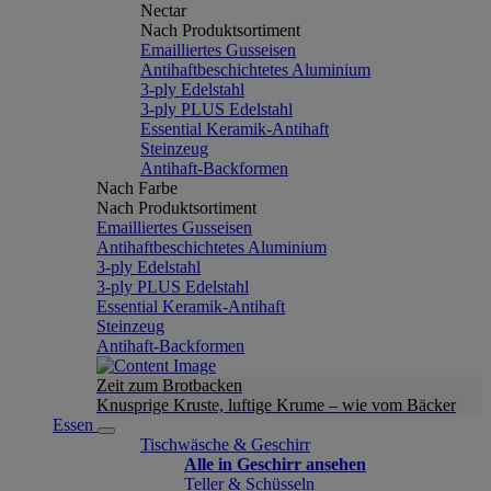
Nectar
Nach Produktsortiment
Emailliertes Gusseisen
Antihaftbeschichtetes Aluminium
3-ply Edelstahl
3-ply PLUS Edelstahl
Essential Keramik-Antihaft
Steinzeug
Antihaft-Backformen
Nach Farbe
Nach Produktsortiment
Emailliertes Gusseisen
Antihaftbeschichtetes Aluminium
3-ply Edelstahl
3-ply PLUS Edelstahl
Essential Keramik-Antihaft
Steinzeug
Antihaft-Backformen
Zeit zum Brotbacken
Knusprige Kruste, luftige Krume – wie vom Bäcker
Essen
Tischwäsche & Geschirr
Alle in Geschirr ansehen
Teller & Schüsseln