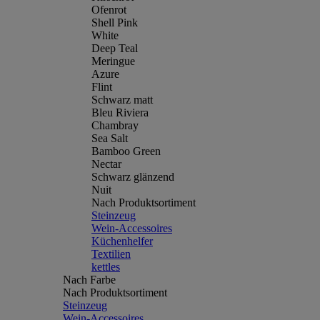
Ofenrot
Shell Pink
White
Deep Teal
Meringue
Azure
Flint
Schwarz matt
Bleu Riviera
Chambray
Sea Salt
Bamboo Green
Nectar
Schwarz glänzend
Nuit
Nach Produktsortiment
Steinzeug
Wein-Accessoires
Küchenhelfer
Textilien
kettles
Nach Farbe
Nach Produktsortiment
Steinzeug
Wein-Accessoires