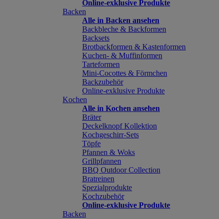
Online-exklusive Produkte
Backen
Alle in Backen ansehen
Backbleche & Backformen
Backsets
Brotbackformen & Kastenformen
Kuchen- & Muffinformen
Tarteformen
Mini-Cocottes & Förmchen
Backzubehör
Online-exklusive Produkte
Kochen
Alle in Kochen ansehen
Bräter
Deckelknopf Kollektion
Kochgeschirr-Sets
Töpfe
Pfannen & Woks
Grillpfannen
BBQ Outdoor Collection
Bratreinen
Spezialprodukte
Kochzubehör
Online-exklusive Produkte
Backen