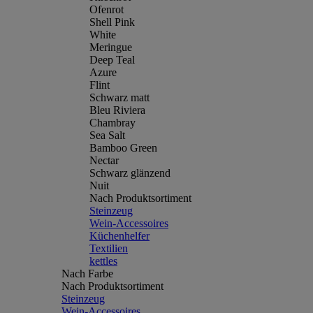
Ofenrot
Shell Pink
White
Meringue
Deep Teal
Azure
Flint
Schwarz matt
Bleu Riviera
Chambray
Sea Salt
Bamboo Green
Nectar
Schwarz glänzend
Nuit
Nach Produktsortiment
Steinzeug
Wein-Accessoires
Küchenhelfer
Textilien
kettles
Nach Farbe
Nach Produktsortiment
Steinzeug
Wein-Accessoires