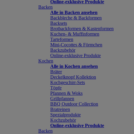
Online-exklusive Produkte
Backen
Alle in Backen ansehen
Backbleche & Backformen
Backsets
Brotbackformen & Kastenformen
Kuchen- & Muffinformen
Tarteformen
Mini-Cocottes & Förmchen
Backzubehör
Online-exklusive Produkte
Kochen
Alle in Kochen ansehen
Bräter
Deckelknopf Kollektion
Kochgeschirr-Sets
Töpfe
Pfannen & Woks
Grillpfannen
BBQ Outdoor Collection
Bratreinen
Spezialprodukte
Kochzubehör
Online-exklusive Produkte
Backen