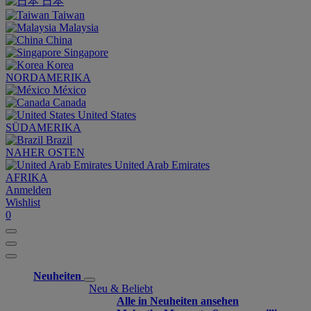
日本
Taiwan
Malaysia
China
Singapore
Korea
NORDAMERIKA
México
Canada
United States
SÜDAMERIKA
Brazil
NAHER OSTEN
United Arab Emirates
AFRIKA
Anmelden
Wishlist
0
Neuheiten
Neu & Beliebt
Alle in Neuheiten ansehen