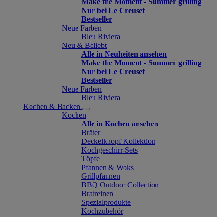
Make the Moment - Summer grilling
Nur bei Le Creuset
Bestseller
Neue Farben
Bleu Riviera
Neu & Beliebt
Alle in Neuheiten ansehen
Make the Moment - Summer grilling
Nur bei Le Creuset
Bestseller
Neue Farben
Bleu Riviera
Kochen & Backen
Kochen
Alle in Kochen ansehen
Bräter
Deckelknopf Kollektion
Kochgeschirr-Sets
Töpfe
Pfannen & Woks
Grillpfannen
BBQ Outdoor Collection
Bratreinen
Spezialprodukte
Kochzubehör