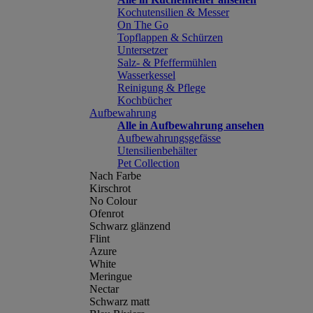
Kochutensilien & Messer
On The Go
Topflappen & Schürzen
Untersetzer
Salz- & Pfeffermühlen
Wasserkessel
Reinigung & Pflege
Kochbücher
Aufbewahrung
Alle in Aufbewahrung ansehen
Aufbewahrungsgefässe
Utensilienbehälter
Pet Collection
Nach Farbe
Kirschrot
No Colour
Ofenrot
Schwarz glänzend
Flint
Azure
White
Meringue
Nectar
Schwarz matt