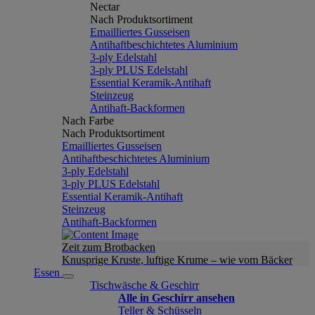
Nectar
Nach Produktsortiment
Emailliertes Gusseisen
Antihaftbeschichtetes Aluminium
3-ply Edelstahl
3-ply PLUS Edelstahl
Essential Keramik-Antihaft
Steinzeug
Antihaft-Backformen
Nach Farbe
Nach Produktsortiment
Emailliertes Gusseisen
Antihaftbeschichtetes Aluminium
3-ply Edelstahl
3-ply PLUS Edelstahl
Essential Keramik-Antihaft
Steinzeug
Antihaft-Backformen
Zeit zum Brotbacken
Knusprige Kruste, luftige Krume – wie vom Bäcker
Essen
Tischwäsche & Geschirr
Alle in Geschirr ansehen
Teller & Schüsseln