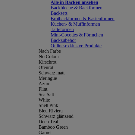
Alle in Backen ansehen
Backbleche & Backformen
Backsets
Brotbackformen & Kastenformen
Kuchen- & Muffinformen
Tarteformen
Mini-Cocottes & Förmchen
Backzubehör
Online-exklusive Produkte
Nach Farbe
No Colour
Kirschrot
Ofenrot
Schwarz matt
Meringue
Azure
Flint
Sea Salt
White
Shell Pink
Bleu Riviera
Schwarz glänzend
Deep Teal
Bamboo Green
Garnet