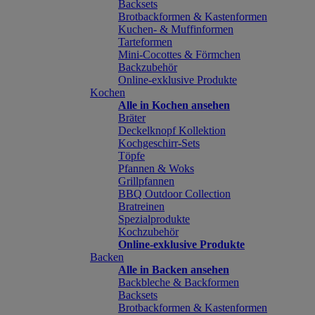
Backsets
Brotbackformen & Kastenformen
Kuchen- & Muffinformen
Tarteformen
Mini-Cocottes & Förmchen
Backzubehör
Online-exklusive Produkte
Kochen
Alle in Kochen ansehen
Bräter
Deckelknopf Kollektion
Kochgeschirr-Sets
Töpfe
Pfannen & Woks
Grillpfannen
BBQ Outdoor Collection
Bratreinen
Spezialprodukte
Kochzubehör
Online-exklusive Produkte
Backen
Alle in Backen ansehen
Backbleche & Backformen
Backsets
Brotbackformen & Kastenformen