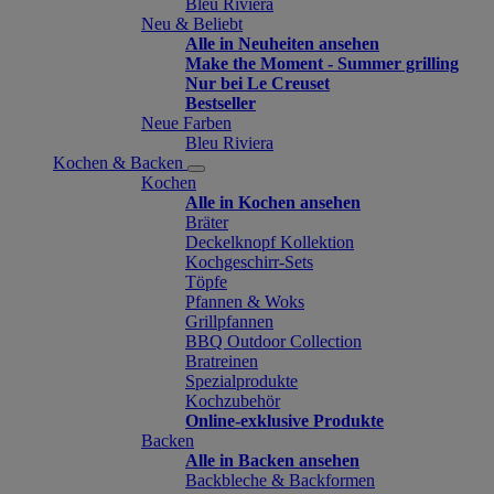
Bleu Riviera
Neu & Beliebt
Alle in Neuheiten ansehen
Make the Moment - Summer grilling
Nur bei Le Creuset
Bestseller
Neue Farben
Bleu Riviera
Kochen & Backen
Kochen
Alle in Kochen ansehen
Bräter
Deckelknopf Kollektion
Kochgeschirr-Sets
Töpfe
Pfannen & Woks
Grillpfannen
BBQ Outdoor Collection
Bratreinen
Spezialprodukte
Kochzubehör
Online-exklusive Produkte
Backen
Alle in Backen ansehen
Backbleche & Backformen