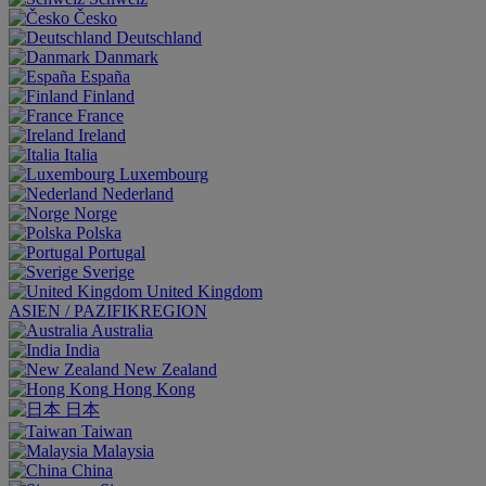
Česko
Deutschland
Danmark
España
Finland
France
Ireland
Italia
Luxembourg
Nederland
Norge
Polska
Portugal
Sverige
United Kingdom
ASIEN / PAZIFIKREGION
Australia
India
New Zealand
Hong Kong
日本
Taiwan
Malaysia
China