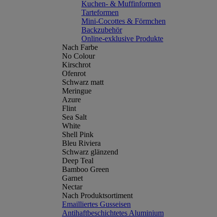
Kuchen- & Muffinformen
Tarteformen
Mini-Cocottes & Förmchen
Backzubehör
Online-exklusive Produkte
Nach Farbe
No Colour
Kirschrot
Ofenrot
Schwarz matt
Meringue
Azure
Flint
Sea Salt
White
Shell Pink
Bleu Riviera
Schwarz glänzend
Deep Teal
Bamboo Green
Garnet
Nectar
Nach Produktsortiment
Emailliertes Gusseisen
Antihaftbeschichtetes Aluminium