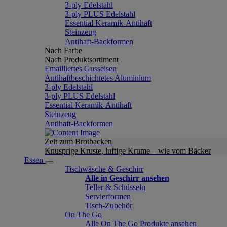
3-ply Edelstahl
3-ply PLUS Edelstahl
Essential Keramik-Antihaft
Steinzeug
Antihaft-Backformen
Nach Farbe
Nach Produktsortiment
Emailliertes Gusseisen
Antihaftbeschichtetes Aluminium
3-ply Edelstahl
3-ply PLUS Edelstahl
Essential Keramik-Antihaft
Steinzeug
Antihaft-Backformen
Zeit zum Brotbacken
Knusprige Kruste, luftige Krume – wie vom Bäcker
Essen
Tischwäsche & Geschirr
Alle in Geschirr ansehen
Teller & Schüsseln
Servierformen
Tisch-Zubehör
On The Go
Alle On The Go Produkte ansehen