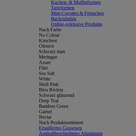
Kuchen- & Muffinformen
Tarteformen
Mini-Cocottes & Förmchen
Backzubehör
Online-exklusive Produkte
Nach Farbe
No Colour
Kirschrot
Ofenrot
Schwarz matt
Meringue
Azure
Flint
Sea Salt
White
Shell Pink
Bleu Riviera
Schwarz glänzend
Deep Teal
Bamboo Green
Garnet
Nectar
Nach Produktsortiment
Emailliertes Gusseisen
Antihaftbeschichtetes Aluminium