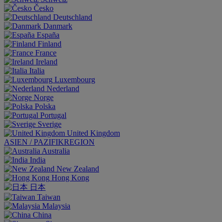
Česko
Deutschland
Danmark
España
Finland
France
Ireland
Italia
Luxembourg
Nederland
Norge
Polska
Portugal
Sverige
United Kingdom
ASIEN / PAZIFIKREGION
Australia
India
New Zealand
Hong Kong
日本
Taiwan
Malaysia
China