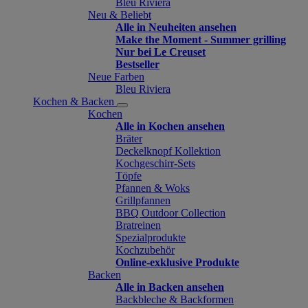
Bleu Riviera
Neu & Beliebt
Alle in Neuheiten ansehen
Make the Moment - Summer grilling
Nur bei Le Creuset
Bestseller
Neue Farben
Bleu Riviera
Kochen & Backen
Kochen
Alle in Kochen ansehen
Bräter
Deckelknopf Kollektion
Kochgeschirr-Sets
Töpfe
Pfannen & Woks
Grillpfannen
BBQ Outdoor Collection
Bratreinen
Spezialprodukte
Kochzubehör
Online-exklusive Produkte
Backen
Alle in Backen ansehen
Backbleche & Backformen