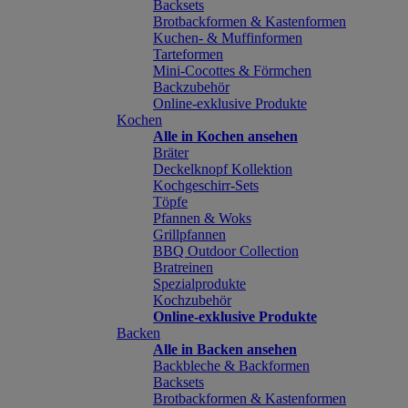
Backsets
Brotbackformen & Kastenformen
Kuchen- & Muffinformen
Tarteformen
Mini-Cocottes & Förmchen
Backzubehör
Online-exklusive Produkte
Kochen
Alle in Kochen ansehen
Bräter
Deckelknopf Kollektion
Kochgeschirr-Sets
Töpfe
Pfannen & Woks
Grillpfannen
BBQ Outdoor Collection
Bratreinen
Spezialprodukte
Kochzubehör
Online-exklusive Produkte
Backen
Alle in Backen ansehen
Backbleche & Backformen
Backsets
Brotbackformen & Kastenformen